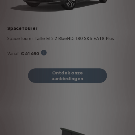
SpaceTourer
SpaceTourer Taille M 2.2 BlueHDi 180 S&S EAT8 Plus
€ 41 450
Vanaf
Verkoopprijs incl. BTW bij aankoop van ee
Ontdek onze
aanbiedingen