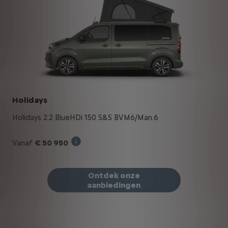
Holidays
Holidays 2.2 BlueHDi 150 S&S BVM6/Man.6
€ 50 950
Vanaf
Verkoopprijs incl. BTW bij aankoop van e
Ontdek onze
aanbiedingen