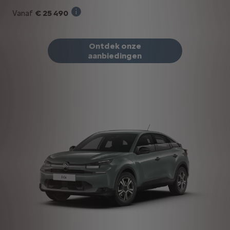
€ 25 490
Vanaf
Verkoopprijs incl. BTW bij aankoop van ee
Ontdek onze
aanbiedingen