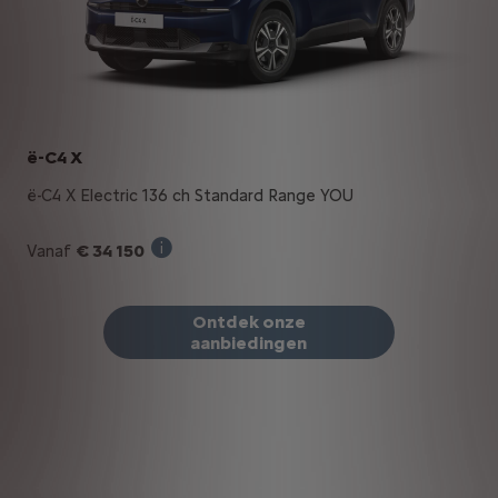
ë-C4 X
ë-C4 X Electric 136 ch Standard Range YOU
€ 34 150
Vanaf
Verkoopprijs incl. BTW bij aankoop van ee
Ontdek onze
aanbiedingen