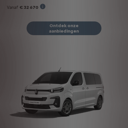
€ 32 670
Vanaf
Verkoopprijs incl. BTW bij aankoop van ee
Ontdek onze
aanbiedingen