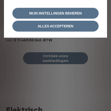
Nieuwe C5 Aircross Hybrid
MIJN INSTELLINGEN BEHEREN
New C5 Aircross Hybrid 145 ch Automatic YOU
ALLES ACCEPTEREN
€ 269/ maand
Vanaf
Illustratief voorbeeld van het produ
Met een laatste afbetaling
van
€ 11 469,50 incl. BTW
Ontdek onze
aanbiedingen
Elektrisch