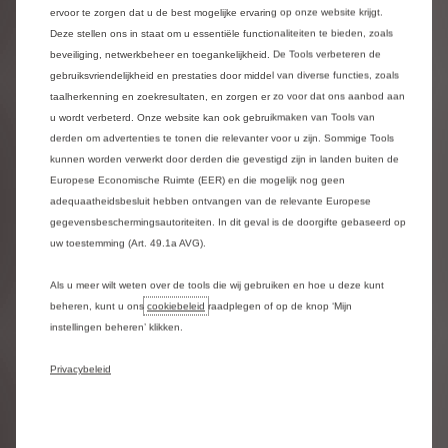
C5 X Hybrid 145 ch Automatic PLUS
ervoor te zorgen dat u de best mogelijke ervaring op onze website krijgt.
Deze stellen ons in staat om u essentiële functionaliteiten te bieden, zoals
€ 42 260
Vanaf
beveiliging, netwerkbeheer en toegankelijkheid. De Tools verbeteren de
Verkoopprijs incl. BTW bij aankoop van ee
gebruiksvriendelijkheid en prestaties door middel van diverse functies, zoals
taalherkenning en zoekresultaten, en zorgen er zo voor dat ons aanbod aan
Ontdek onze
u wordt verbeterd. Onze website kan ook gebruikmaken van Tools van
aanbiedingen
derden om advertenties te tonen die relevanter voor u zijn. Sommige Tools
kunnen worden verwerkt door derden die gevestigd zijn in landen buiten de
Europese Economische Ruimte (EER) en die mogelijk nog geen
adequaatheidsbesluit hebben ontvangen van de relevante Europese
gegevensbeschermingsautoriteiten. In dit geval is de doorgifte gebaseerd op
uw toestemming (Art. 49.1a AVG).
Als u meer wilt weten over de tools die wij gebruiken en hoe u deze kunt
beheren, kunt u ons
cookiebeleid
raadplegen of op de knop ‘Mijn
instellingen beheren’ klikken.
Privacybeleid