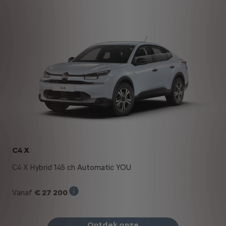
C4 X
C4 X Hybrid 145 ch Automatic YOU
€ 27 200
Vanaf
Verkoopprijs incl. BTW bij aankoop van ee
Ontdek onze