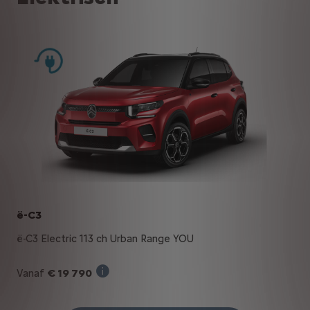
ë-C3
ë-C3 Electric 113 ch Urban Range YOU
€ 19 790
Vanaf
Verkoopprijs incl. BTW bij aankoop van ee