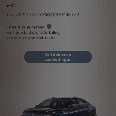
ë-C4
ë-C4 Electric 136 ch Standard Range YOU
€ 269/ maand
Vanaf
Illustratief voorbeeld van het produ
Met een laatste afbetaling
van
€ 11 777,50 incl. BTW
Ontdek onze
aanbiedingen