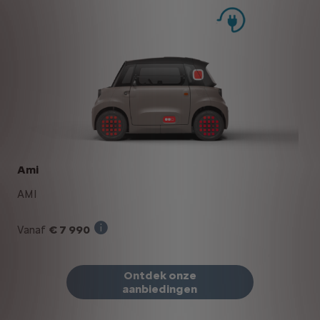
Ami
AMI
€ 7 990
Vanaf
Verkoopprijs incl. BTW bij aankoop van een
Ontdek onze
aanbiedingen