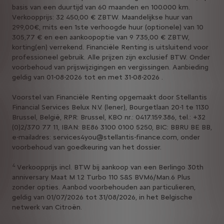
basis van een duurtijd van 60 maanden en 100.000 km.
Verkoopprijs: 32 450,00 € ZBTW. Maandelijkse huur van
299,00€, mits een 1ste verhoogde huur (optionele) van 10
305,77 € en een aankoopoptie van 9 735,00 € ZBTW,
korting(en) verrekend. Financiële Renting is uitsluitend voor
professioneel gebruik. Alle prijzen zijn exclusief BTW. Onder
voorbehoud van prijswijzigingen en vergissingen. Aanbieding
geldig van 01-08-2026 tot en met 31-08-2026 .
Voorstel van Financiële Renting opgemaakt door Stellantis
Financial Services Belux N.V. (lener), Bourgetlaan 20-1 te 1130
Brussel, België, RPR: Brussel, KBO nr.: 0417.159.386, tel.: +32
(0)2/370 77 11, IBAN: BE86 3100 0100 5250, BIC: BBRU BE BB,
e-mailadres: services4you@stellantis-finance.com, onder
voorbehoud van goedkeuring van het dossier.
4
Verkoopprijs incl. BTW bij aankoop van een Berlingo 30th
anniversary Maat M 1.2 Turbo 110 S&S BVM6/Man.6 Plus
zonder opties. Aanbod voorbehouden aan particulieren,
geldig van 01/07/2026 tot 31/08/2026, in het Belgische
netwerk van Citroën.