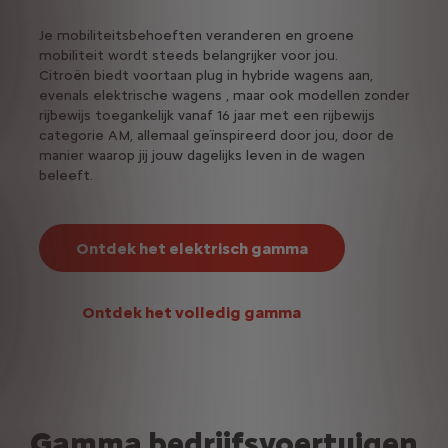
Je mobiliteitsbehoeften veranderen en groene
Hybri
mobiliteit wordt steeds belangrijker voor jou.
elekt
Citroën biedt voortaan plug in hybride wagens aan,
evenals elektrische wagens , maar ook modellen zonder
rijbewijs toegankelijk vanaf 16 jaar met een rijbewijs
categorie AM, allemaal geïnspireerd door jou, door de
manier waarop jij jouw dagelijks leven in de wagen
beleeft.
Ontdek het elektrisch gamma
Ontdek het volledig gamma
Gamma bedrijfsvoertuigen