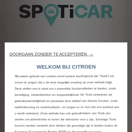
DOORGAAN ZONDER TE ACCEPTEREN →
TWEEDEHANDSWAGENS
WELKOM BIJ CITROEN
Zoek de Citroën tweedehandswagen
die bij jouw budget past
Wij maken gebruik van cookies en/of andere trackingtools (de “Tools”) om
ervoor te zorgen dat u de best mogelijke ervaring op onze website krijgt.
Jouw wagen vinden
Deze stellen ons in staat om u essentiële functionaliteiten te bieden, zoals
beveiliging, netwerkbeheer en toegankelijkheid. De Tools verbeteren de
gebruiksvriendelijkheid en prestaties door middel van diverse functies, zoals
taalherkenning en zoekresultaten, en zorgen er zo voor dat ons aanbod aan
u wordt verbeterd. Onze website kan ook gebruikmaken van Tools van
Eenvoudig elektrisch
derden om advertenties te tonen die relevanter voor u zijn. Sommige Tools
kunnen worden verwerkt door derden die gevestigd zijn in landen buiten de
Europese Economische Ruimte (EER) en die mogelijk nog geen