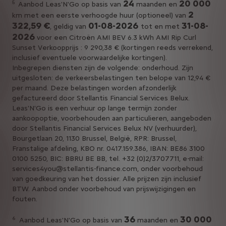
24
20 000
5
Aanbod Leas'N'Go op basis van
maanden en
2
km met een eerste verhoogde huur (optioneel) van
322,59 €
01-08-2026
31-08-
, geldig van
tot en met
2026
voor een Citroën AMI BEV 6.3 kWh AMI Rip Curl
Sunset Verkoopprijs : 9 290,38 € (kortingen reeds verrekend,
inclusief eventuele voorwaardelijke kortingen).
Inbegrepen diensten zijn de volgende: onderhoud. Zijn
uitgesloten: de verkeersbelastingen ten belope van 12,94 €
per maand. Deze belastingen worden afzonderlijk
gefactureerd door Stellantis Financial Services Belux.
Leas'N'Go is een verhuur op lange termijn zonder
aankoopoptie, voorbehouden aan particulieren, aangeboden
door Stellantis Financial Services Belux NV (verhuurder),
Bourgetlaan 20, 1130 Brussel, België, RPR: Brussel,
Franstalige afdeling, KBO nr. 0417.159.386, IBAN: BE86 3100
0100 5250, BIC: BBRU BE BB, tel. +32 (0)2/3707711, e-mail:
services4you@stellantis-finance.com, onder voorbehoud
van goedkeuring van het dossier. Alle prijzen zijn inclusief
BTW. Aanbod onder voorbehoud van prijswijzigingen en
fouten.
36
30 000
6
Aanbod Leas'N'Go op basis van
maanden en