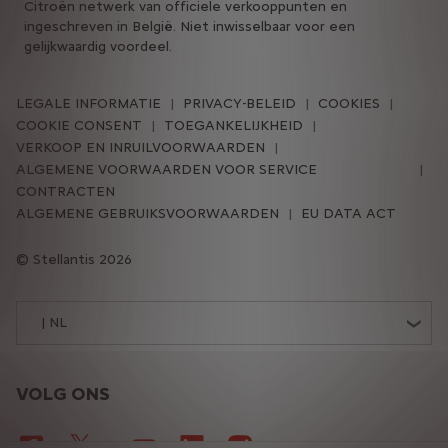
Citroën netwerk van officiele verkooppunten en
ingeschreven in België. Niet inwisselbaar voor een
gelijkwaardig voordeel.
LEGALE INFORMATIE
PRIVACY-BELEID
COOKIES
COOKIE CONSENT
TOEGANKELIJKHEID
VERKOOP EN INRUILVOORWAARDEN
ALGEMENE VOORWAARDEN VOOR SERVICE
CONTRACTEN
ALGEMENE GEBRUIKSVOORWAARDEN
EU DATA ACT
Stellantis 2026
| NL
VOLG ONS