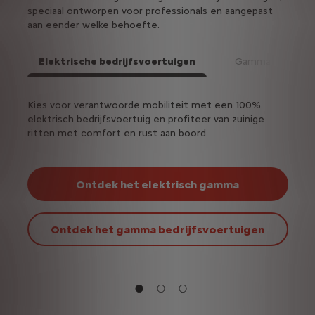
speciaal ontworpen voor professionals en aangepast
aan eender welke behoefte.
Elektrische bedrijfsvoertuigen
Gamma bedrijfsv
Volg
ct aan
Kies voor verantwoorde mobiliteit met een 100%
Op zo
gt
elektrisch bedrijfsvoertuig en profiteer van zuinige
profe
ritten met comfort en rust aan boord.
Berli
Ontdek het elektrisch gamma
n
Ontdek het gamma bedrijfsvoertuigen