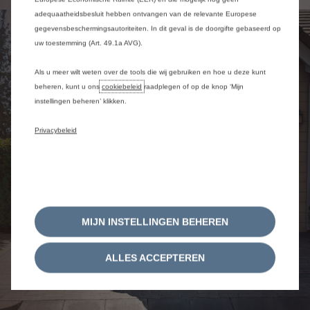
adequaatheidsbesluit hebben ontvangen van de relevante Europese
gegevensbeschermingsautoriteiten. In dit geval is de doorgifte gebaseerd op
uw toestemming (Art. 49.1a AVG).
Als u meer wilt weten over de tools die wij gebruiken en hoe u deze kunt
beheren, kunt u ons
cookiebeleid
raadplegen of op de knop ‘Mijn
instellingen beheren’ klikken.
Privacybeleid
MIJN INSTELLINGEN BEHEREN
ALLES ACCEPTEREN