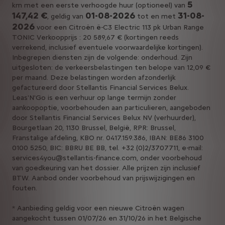
5
km met een eerste verhoogde huur (optioneel) van
147,42 €
01-08-2026
31-08-
, geldig van
tot en met
2026
voor een Citroën ë-C3 Electric 113 pk Urban Range
TONIC Verkoopprijs : 20 589,67 € (kortingen reeds
verrekend, inclusief eventuele voorwaardelijke kortingen).
Inbegrepen diensten zijn de volgende: onderhoud. Zijn
uitgesloten: de verkeersbelastingen ten belope van 12,09 €
per maand. Deze belastingen worden afzonderlijk
gefactureerd door Stellantis Financial Services Belux.
Leas'N'Go is een verhuur op lange termijn zonder
aankoopoptie, voorbehouden aan particulieren, aangeboden
door Stellantis Financial Services Belux NV (verhuurder),
Bourgetlaan 20, 1130 Brussel, België, RPR: Brussel,
Franstalige afdeling, KBO nr. 0417.159.386, IBAN: BE86 3100
0100 5250, BIC: BBRU BE BB, tel. +32 (0)2/3707711, e-mail:
services4you@stellantis-finance.com, onder voorbehoud
van goedkeuring van het dossier. Alle prijzen zijn inclusief
BTW. Aanbod onder voorbehoud van prijswijzigingen en
fouten.
* Aanbieding geldig voor een nieuwe Citroën wagen
aangekocht tussen 01/07/26 en 31/10/26​ in het Belgische