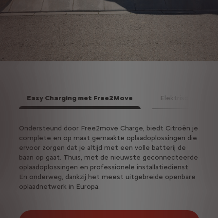
Easy Charging met Free2Move
Elektrisch of hybr
Volg
Ondersteund door Free2move Charge, biedt Citroën je
Stap 
complete en op maat gemaakte oplaadoplossingen die
het e
ervoor zorgen dat je altijd met een volle batterij de
ontde
baan op gaat. Thuis, met de nieuwste geconnecteerde
100% 
oplaadoplossingen en professionele installatiedienst.
dageli
En onderweg, dankzij het meest uitgebreide openbare
oplaadnetwerk in Europa.