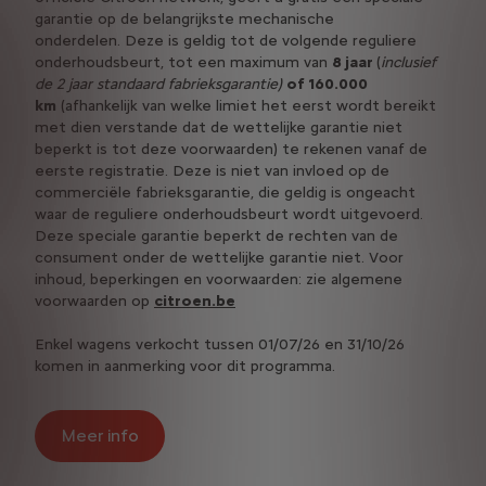
garantie op de belangrijkste mechanische
onderdelen. Deze is geldig tot de volgende reguliere
onderhoudsbeurt, tot een maximum van
8 jaar
(
inclusief
de 2 jaar standaard fabrieksgarantie)
of 160.000
km
(afhankelijk van welke limiet het eerst wordt bereikt
met dien verstande dat de wettelijke garantie niet
beperkt is tot deze voorwaarden) te rekenen vanaf de
eerste registratie. Deze is niet van invloed op de
commerciële fabrieksgarantie, die geldig is ongeacht
waar de reguliere onderhoudsbeurt wordt uitgevoerd.
Deze speciale garantie beperkt de rechten van de
consument onder de wettelijke garantie niet. Voor
inhoud, beperkingen en voorwaarden: zie algemene
voorwaarden op
citroen.be
Enkel wagens verkocht tussen 01/07/26 en 31/10/26​
komen in aanmerking voor dit programma.
Meer info