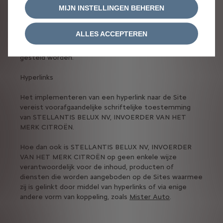
Gebruikers moeten met name hun technische
MIJN INSTELLINGEN BEHEREN
apparatuur beschermen tegen eender welke vorm van
aantasting door virussen en/of inbraakpogingen,
ALLES ACCEPTEREN
aangezien STELLANTIS BELUX NV, INVOERDER VAN
HET MERK CITROËN hiervoor niet aansprakelijk kan
gesteld worden.
Hyperlinks
Het implementeren van een hyperlink naar de Site
vereist voorafgaandelijke schriftelijke toestemming
van STELLANTIS BELUX NV, INVOERDER VAN HET
MERK CITROËN.
Hoe dan ook is STELLANTIS BELUX NV, INVOERDER
VAN HET MERK CITROËN op geen enkele wijze
verantwoordelijk voor de inhoud, producten of
diensten die worden aangeboden op de Sites waarmee
zij is gelinkt door middel van hyperlinks of via enige
andere vorm van koppeling, zoals
Mister Auto
.