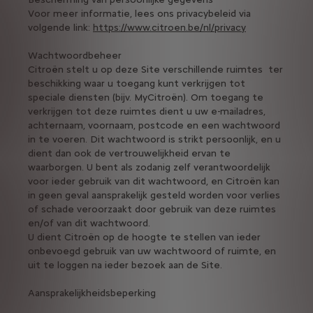
Voor meer informatie, lees ons privacybeleid via
volgende link:
https://www.citroen.be/nl/privacy
Wachtwoordbeheer
Citroën stelt u op deze Site verschillende ruimtes ter
beschikking waar u toegang kunt verkrijgen tot
speciale diensten (bijv. MyCitroën). Om toegang te
verkrijgen tot deze ruimtes dient u uw e-mailadres,
achternaam, voornaam, postcode en een wachtwoord
in te voeren. Dit wachtwoord is strikt persoonlijk, en u
dient dan ook de vertrouwelijkheid ervan te
waarborgen. U bent als zodanig zelf verantwoordelijk
voor ieder gebruik van dit wachtwoord, en Citroën kan
in geen geval aansprakelijk gesteld worden voor verlies
of schade veroorzaakt door gebruik van deze ruimtes
en/of van dit wachtwoord.
U dient Citroën op de hoogte te stellen van ieder
onbevoegd gebruik van uw wachtwoord of ruimte, en
uit te loggen na ieder bezoek aan de Site.
Aansprakelijkheidsbeperking