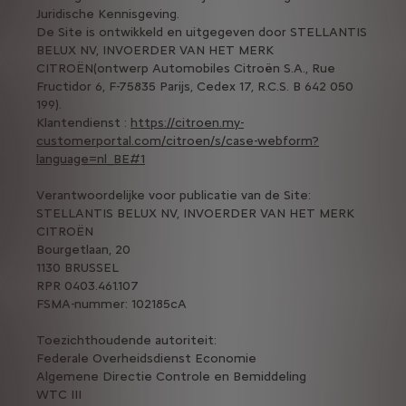
Juridische Kennisgeving.
De Site is ontwikkeld en uitgegeven door STELLANTIS
BELUX NV, INVOERDER VAN HET MERK
CITROËN(ontwerp Automobiles Citroën S.A., Rue
Fructidor 6, F-75835 Parijs, Cedex 17, R.C.S. B 642 050
199).
Klantendienst :
https://citroen.my-
customerportal.com/citroen/s/case-webform?
language=nl_BE#1
Verantwoordelijke voor publicatie van de Site:
STELLANTIS BELUX NV, INVOERDER VAN HET MERK
CITROËN
Bourgetlaan, 20
1130 BRUSSEL
RPR 0403.461.107
FSMA-nummer: 102185cA
Toezichthoudende autoriteit:
Federale Overheidsdienst Economie
Algemene Directie Controle en Bemiddeling
WTC III