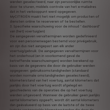
werden geselecteerd, naar zijn persoonlijke ruimte
door te sturen, middels controle van het e-mailadres
dat in het verkooppunt werd opgegeven.
MyCITROËN maakt het niet mogelijk om producten of
diensten online te reserveren of te bestellen.
3. Specifieke waarschuwing voor de inhoud “ dashboard”
van (het) voertuig(en)
De aangegeven vervaltermijnen worden gedefinieerd
voor een personenwagen bestemd voor privégebruik,
en zijn dus niet aangepast aan elk ander
voertuig/gebruik. De aangegeven vervaltermijnen voor
het onderhoud (en in voorkomend geval de
betreffende waarschuwingen) worden berekend op
basis van de gegevens die door de gebruiker werden
opgegeven: gebruiksomstandigheden (standaard
worden normale omstandigheden geselecteerd),
kilometerstand van het voertuig, aantal kilometers dat
jaarlijks door het voertuig wordt afgelegd en
geschiedenis van de operaties die op het voertuig
werden uitgevoerd. Wanneer de gebruiker geen jaarlijks
aantal kilometers opgeeft, wordt dit aantal kilometers
dan geëvalueerd op basis van de laatste of de twee
laatste vastgestelde kilometerstanden die door de