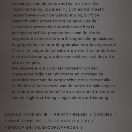
bepalingen van de constructeur en die in de
reglementering. Wanneer hij zich echter heeft
ingeschreven voor de waarschuwing, blijft de
waarschuwing actief zolang de gebruiker de
overeenstemmende operaties niet heeft
geregistreerd. De geschiedenis van de reeds
uitgevoerde operaties wordt opgesteld op basis van
de gegevens die door de gebruiker worden ingevoerd.
Alleen de volgende vervaltermijn voor het onderhoud
en de autokeuring worden vermeld, en niet deze die
daarop volgen.
De gegevens die door het systeem worden
meegedeeld zijn ter informatie en ontslaan de
gebruiker niet van de verplichting om zich met alle
middelen te verzekeren van de correcte naleving van
de onderhoudsvoorschriften van de constructeur en
van de reglementering aangaande de autokeuring.
LEGALE INFORMATIE
PRIVACY-BELEID
COOKIES
COOKIE CONSENT
TOEGANKELIJKHEID
VERKOOP EN INRUILVOORWAARDEN