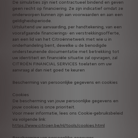
De simulaties zijn niet contractueel bindend en geven
geen recht op financiering. Ze zijn indicatief omdat ze
onderworpen kunnen zijn aan voorwaarden en aan een
geldigheidsperiode.
Uitsluitend uw aanvaarding, per handtekening, van een
voorafgaande financierings- en verstrekkingsofferte,
aan een lid van het Citroënnetwerk met wie u in
onderhandeling bent, dewelke u de benodigde
ondersteunende documentatie met betrekking tot
uw identiteit en financiële situatie zal opvragen, zal
CITROËN FINANCIAL SERVICES toelaten om uw
aanvraag al dan niet goed te keuren
Bescherming van persoonlijke gegevens en cookies
Cookies
De bescherming van jouw persoonlijke gegevens en
jouw cookies is onze prioriteit.
Voor meer informatie, lees ons Cookie-gebruiksbeleid
via volgende link:
https://www.citroen.be/nl/tools/cookies.html
Bescherming van persoonlijke gegevens