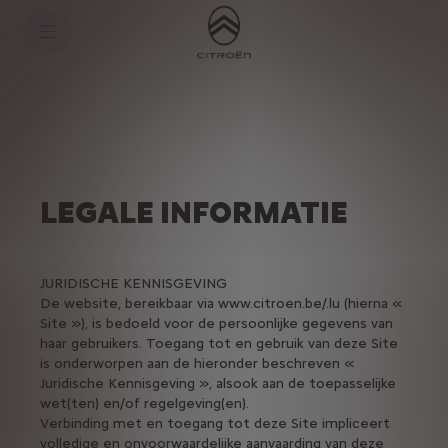
S
k
i
p
t
S
o
k
C
i
o
p
n
t
t
o
e
N
n
a
t
v
LEGALE INFORMATIE
t
i
e
g
x
a
t
t
i
JURIDISCHE KENNISGEVING
o
De website, bereikbaar via www.citroen.be/.lu (hierna «
n
Site »), is bedoeld voor de persoonlijke gegevens van
t
e
haar gebruikers. Toegang tot en gebruik van deze Site
x
is onderworpen aan de hieronder beschreven «
t
Juridische Kennisgeving », alsook aan de toepasselijke
wet(ten) en/of regelgeving(en).
Verbinding met en toegang tot deze Site impliceert
volledige en onvoorwaardelijke aanvaarding van deze