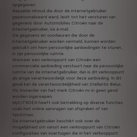
opgegeven.
Bepaalde inhoud die door de internetgebruiker
gepersonaliseerd werd, leidt tot het versturen van
gegevens door Automobiles Citroën naar de
internetgebruiker, via e-mail.
De gegevens en voorkeuren die door de
internetgebruiker worden vermeld, kunnen worden
gebruikt om hem persoonlijke aanbiedingen te sturen,
in zijn persoonlijke ruimte.
Wanneer een verkooppunt van Citroën een
commerciële aanbieding verstuurt naar de persoonlijke
ruimte van de internetgebruiker, dan is dit verkooppunt
als enige verantwoordelijk voor deze aanbieding. In dit
geval kan de verantwoordelijkheid van Stellantis Belux
NV, invoerder van het merk Citroën nv in geen geval
worden ingeroepen.
MyCITROËN heeft ook betrekking op diverse functies
zoals het online aanvragen van afspraken of van
testritten.
De internetgebruiker beschikt ook over de
mogelijkheid om vanuit een verkooppunt van Citroën
configuraties van voertuigen die in het verkooppunt