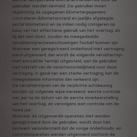
gebruiker werden vermeld. De gebruiker moet
regelmatig de opgegeven kilometergegevens
controleren (kilometerstand en jaarlijks afgelegde
aantal kilometers) en ze indien nodig corrigeren op
basis van het effectieve gebruik van het voertuig; als
hij dat niet doet, zouden de meegedeelde
vervaltermijnen/waarschuwingen foutief kunnen zijn.
Wanneer een geregistreerd onderhoud met vertraging
werd uitgevoerd, dan wordt de volgende vervaltermijn
met eenzelfde termijn uitgesteld, wat de gebruiker
niet vrijstelt van de verantwoordelijkheid voor deze
vertraging. In geval van een sterke vertraging, kan de
meegedeelde informatie dan verkeerd zijn.
De vervaltermijnen van de verplichte autokeuring
worden op volgende wijze berekend: eerste controle
vier jaar na de datum van de eerste inverkeerstelling
van het voertuig, en vervolgens een controle om de
twee jaar.
Wanneer de uitgevoerde operaties niet worden
geregistreerd door de gebruiker, wordt door het
systeem verondersteld dat de vorige onderhouds- en
controleoperaties werden uitgevoerd conform de