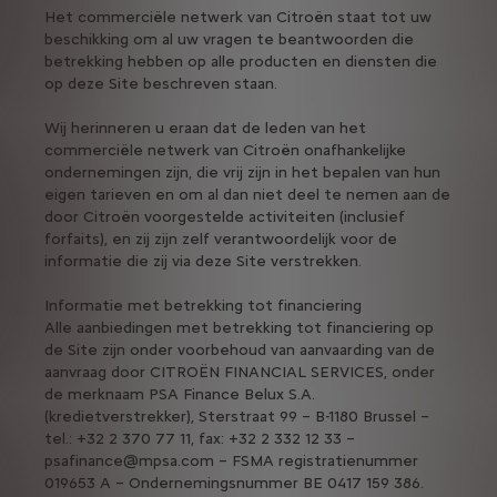
Het commerciële netwerk van Citroën staat tot uw
beschikking om al uw vragen te beantwoorden die
betrekking hebben op alle producten en diensten die
op deze Site beschreven staan.
Wij herinneren u eraan dat de leden van het
commerciële netwerk van Citroën onafhankelijke
ondernemingen zijn, die vrij zijn in het bepalen van hun
eigen tarieven en om al dan niet deel te nemen aan de
door Citroën voorgestelde activiteiten (inclusief
forfaits), en zij zijn zelf verantwoordelijk voor de
informatie die zij via deze Site verstrekken.
Informatie met betrekking tot financiering
Alle aanbiedingen met betrekking tot financiering op
de Site zijn onder voorbehoud van aanvaarding van de
aanvraag door CITROËN FINANCIAL SERVICES, onder
de merknaam PSA Finance Belux S.A.
(kredietverstrekker), Sterstraat 99 – B-1180 Brussel –
tel.: +32 2 370 77 11, fax: +32 2 332 12 33 –
psafinance@mpsa.com – FSMA registratienummer
019653 A – Ondernemingsnummer BE 0417 159 386.