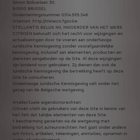
Simon Bolivarlaan 30,
B-1000 BRUSSEL
Ondernemingsnummer 0314.595.348
Internet: http://mineco.fgov.be
STELLANTIS BELUX NV, INVOERDER VAN HET MERK
CITROËN behoudt zich het recht voor wijzigingen en
actualiseringen door te voeren aan onderhavige
Juridische Kennisgeving zonder voorafgaandelijke
kennisgeving, inclusief aan elementen, producten en
diensten aangeboden op de Site. Al deze wijzigingen
zijn bindend voor gebruikers. Zij dienen dan ook de
Juridische Kennisgeving die betrekking heeft op deze
Site te consulteren.
Onderhavige Juridische Kennisgeving valt onder het
gezag van de Belgische wetgeving.
Intellectuele eigendomsrechten
Citroën stelt de gebruikers van deze Site in kennis van
het feit dat talrijke elementen van deze Site:
1. bescherming genieten via de wetgeving met
betrekking tot auteursrechten: het gaat onder andere
om foto's, artikelen, tekeningen, animaties, opnamen in
audio- of videoformaat, ...;