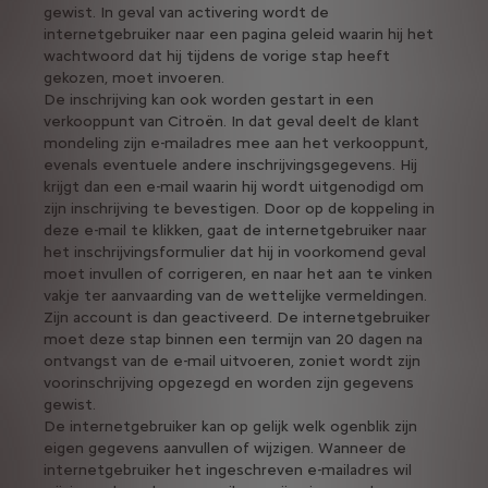
gewist. In geval van activering wordt de
internetgebruiker naar een pagina geleid waarin hij het
wachtwoord dat hij tijdens de vorige stap heeft
gekozen, moet invoeren.
De inschrijving kan ook worden gestart in een
verkooppunt van Citroën. In dat geval deelt de klant
mondeling zijn e-mailadres mee aan het verkooppunt,
evenals eventuele andere inschrijvingsgegevens. Hij
krijgt dan een e-mail waarin hij wordt uitgenodigd om
zijn inschrijving te bevestigen. Door op de koppeling in
deze e-mail te klikken, gaat de internetgebruiker naar
het inschrijvingsformulier dat hij in voorkomend geval
moet invullen of corrigeren, en naar het aan te vinken
vakje ter aanvaarding van de wettelijke vermeldingen.
Zijn account is dan geactiveerd. De internetgebruiker
moet deze stap binnen een termijn van 20 dagen na
ontvangst van de e-mail uitvoeren, zoniet wordt zijn
voorinschrijving opgezegd en worden zijn gegevens
gewist.
De internetgebruiker kan op gelijk welk ogenblik zijn
eigen gegevens aanvullen of wijzigen. Wanneer de
internetgebruiker het ingeschreven e-mailadres wil