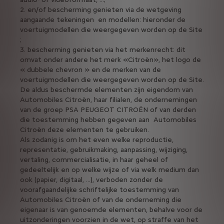
2. en/of bescherming genieten via de wetgeving
aangaande tekeningen en modellen: hieronder de
voertuigmodellen die weergegeven worden op de Site
;
3. bescherming genieten via het merkenrecht: dit
omvat onder andere het merk «Citroën», het logo de
« dubbele chevron » en de merken van de
voertuigmodellen die weergegeven worden op de Site.
De aldus beschermde elementen zijn eigendom van
Automobiles Citroën, haar filialen, de ondernemingen
van de groep PSA PEUGEOT CITROËN of van derden
die toestemming hebben gegeven aan Automobiles
Citroën deze elementen te gebruiken.
Als zodanig is om het even welke reproductie,
representatie, gebruikmaking, aanpassing, wijziging,
vertaling, commercialisatie, in haar geheel of
gedeeltelijk en op welke wijze of via welk medium dan
ook (papier, digitaal, ...), verboden zonder de
voorafgaandelijke schriftelijke toestemming van
Automobiles Citroën of van de onderneming die
eigenaar is van genoemde elementen, behalve voor de
uitzonderingen voorzien in de wet, op straffe van het