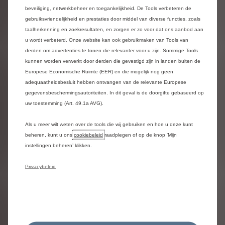
de hoogte wordt gehouden van bepaalde artikelen of
beveiliging, netwerkbeheer en toegankelijkheid. De Tools verbeteren de
documenten weergegeven op de Site waarvoor u
gebruiksvriendelijkheid en prestaties door middel van diverse functies, zoals
belangstelling heeft. Als zodanig is STELLANTIS BELUX
taalherkenning en zoekresultaten, en zorgen er zo voor dat ons aanbod aan
NV, INVOERDER VAN HET MERK CITROËN niet
u wordt verbeterd. Onze website kan ook gebruikmaken van Tools van
verantwoordelijk voor geschreven berichten van
derden om advertenties te tonen die relevanter voor u zijn. Sommige Tools
gebruikers aan een correspondent via de Site.
STELLANTIS BELUX NV, INVOERDER VAN HET MERK
kunnen worden verwerkt door derden die gevestigd zijn in landen buiten de
CITROËN kan niet aansprakelijk gesteld worden voor
Europese Economische Ruimte (EER) en die mogelijk nog geen
berichten waarvan zij niet de auteur is en waarover zij
adequaatheidsbesluit hebben ontvangen van de relevante Europese
geen enkele controle kan uitoefenen.
gegevensbeschermingsautoriteiten. In dit geval is de doorgifte gebaseerd op
uw toestemming (Art. 49.1a AVG).
Verantwoordelijkheid van de gebruiker
Als u meer wilt weten over de tools die wij gebruiken en hoe u deze kunt
Gebruikers van de Site gaan akkoord met het
beheren, kunt u ons
cookiebeleid
raadplegen of op de knop ‘Mijn
respecteren van deze Juridische Kennisgeving en met
instellingen beheren’ klikken.
het op verantwoorde wijze gebruiken van de Site. De
gebruiker wordt geacht de Juridische Kennisgeving te
Privacybeleid
hebben aanvaard, door het loutere consulteren van de
Site. Ieder bezoek aan de Site impliceert aanvaarding
van de laatste versie van de Juridische Kennisgeving.
STELLANTIS BELUX NV, INVOERDER VAN HET MERK
CITROËN kan niet aansprakelijk gesteld worden voor
schade die voortvloeit uit het gebruik van de Site.