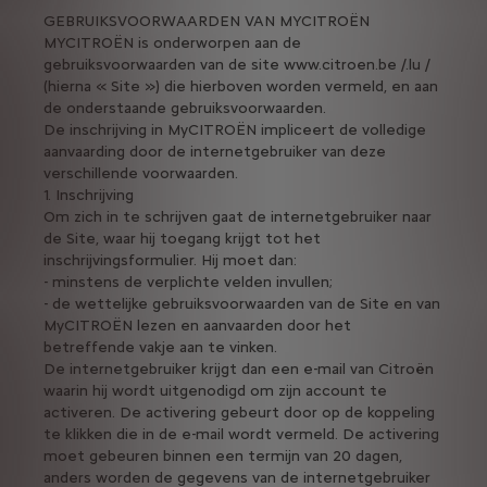
GEBRUIKSVOORWAARDEN VAN MYCITROËN
MYCITROËN is onderworpen aan de
gebruiksvoorwaarden van de site www.citroen.be /.lu /
(hierna « Site ») die hierboven worden vermeld, en aan
de onderstaande gebruiksvoorwaarden.
De inschrijving in MyCITROËN impliceert de volledige
aanvaarding door de internetgebruiker van deze
verschillende voorwaarden.
1. Inschrijving
Om zich in te schrijven gaat de internetgebruiker naar
de Site, waar hij toegang krijgt tot het
inschrijvingsformulier. Hij moet dan:
- minstens de verplichte velden invullen;
- de wettelijke gebruiksvoorwaarden van de Site en van
MyCITROËN lezen en aanvaarden door het
betreffende vakje aan te vinken.
De internetgebruiker krijgt dan een e-mail van Citroën
waarin hij wordt uitgenodigd om zijn account te
activeren. De activering gebeurt door op de koppeling
te klikken die in de e-mail wordt vermeld. De activering
moet gebeuren binnen een termijn van 20 dagen,
anders worden de gegevens van de internetgebruiker