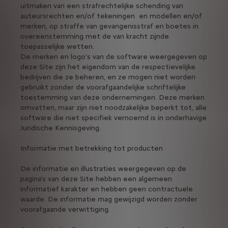
uitmaken van een strafrechtelijke schending van
auteursrechten en/of tekeningen en modellen en/of
merken, op straffe van gevangenisstraf en boetes in
overeenstemming met de van kracht zijnde
toepasselijke wetten.
De merken en logo’s van de software weergegeven op
deze Site zijn het eigendom van de respectievelijke
bedrijven die ze beheren, en ze mogen niet worden
gebruikt zonder de voorafgaandelijke schriftelijke
toestemming van deze ondernemingen. Deze merken
omvatten, maar zijn niet noodzakelijke beperkt tot, alle
software die niet specifiek vernoemd is in onderhavige
Juridische Kennisgeving.
Informatie met betrekking tot producten
De informatie en illustraties weergegeven op de
pagina's van deze Site hebben een algemeen
informatief karakter en hebben geen contractuele
waarde. De informatie mag gewijzigd worden zonder
voorafgaande verwittiging.