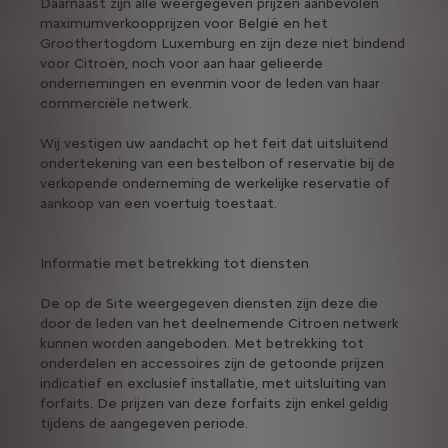
Daarnaast zijn alle weergegeven prijzen aanbevolen
maximumverkoopprijzen voor België en het
Groothertogdom Luxemburg en zijn deze niet bindend
voor Citroën, noch voor aan haar gelieerde
ondernemingen en evenmin voor de leden van haar
commerciële netwerk.
Wij vestigen uw aandacht op het feit dat uitsluitend
ondertekening van een bestelbon of reservatie bij de
verkopende onderneming de werkelijke reservatie of
aankoop van een voertuig toestaat.
Informatie met betrekking tot diensten
De op de Site weergegeven diensten zijn deze die
door de leden van het deelnemende Citroen netwerk
kunnen worden aangeboden. Met betrekking tot
onderdelen en accessoires zijn de getoonde prijzen
indicatief en exclusief installatie, met uitsluiting van
forfaits. De prijzen van deze forfaits zijn enkel geldig
tijdens de aangegeven periode.