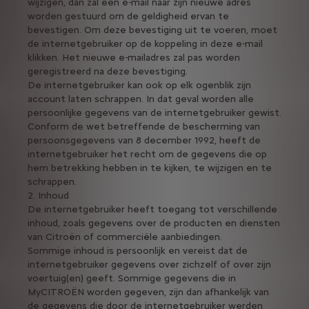
wijzigen, dan zal een e-mail naar zijn nieuwe adres
worden gestuurd om de geldigheid ervan te
bevestigen. Om deze bevestiging uit te voeren, moet
de internetgebruiker op de koppeling in deze e-mail
klikken. Het nieuwe e-mailadres zal pas worden
geregistreerd na deze bevestiging.
De internetgebruiker kan ook op elk ogenblik zijn
account laten schrappen. In dat geval worden alle
persoonlijke gegevens van de internetgebruiker gewist.
Conform de wet betreffende de bescherming van
persoonsgegevens van 8 december 1992, heeft de
internetgebruiker het recht om de gegevens die op
hem betrekking hebben in te kijken, te wijzigen en te
schrappen.
2. Inhoud
De internetgebruiker heeft toegang tot verschillende
inhoud, zoals gegevens over de producten en diensten
van Citroën of commerciële aanbiedingen.
Sommige inhoud is persoonlijk en vereist dat de
internetgebruiker gegevens over zichzelf of over zijn
voertuig(en) geeft. Sommige gegevens die in
MyCITROËN worden gegeven, zijn dan afhankelijk van
de gegevens die door de internetgebruiker werden