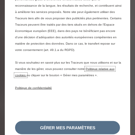
Site. Toute consultation du Site emporte acceptation
reconnaissance de la langue, les résultats de recherche, et contribuent ainsi
des Mentions Légales dans leur dernière version.
à améliorer les services proposés. Notre site peut également utiliser des
STELLANTIS BELUX SA, IMPORTATEUR DE LA
Traceurs tiers afin de vous proposer des publicités plus pertinentes. Certains
MARQUE CITROËN ne pourra être tenue pour
responsable des dommages résultant de l’utilisation du
Traceurs peuvent être traités par des tiers situés en dehors de l’Espace
Site.
économique européen (EEE), dans des pays ne bénéficiant pas encore
Les utilisateurs doivent notamment protéger leurs
d’une décision d’adéquation des autorités européennes compétentes en
équipements techniques contre toute forme de
matière de protection des données. Dans ce cas, le transfert repose sur
contamination par des virus et/ou tentatives
votre consentement (art. 49.1.a du RGPD).
d’intrusion, STELLANTIS BELUX SA, IMPORTATEUR DE
LA MARQUE CITROËN ne pouvant être tenue pour
Si vous souhaitez en savoir plus sur les Traceurs que nous utilisons et sur la
responsable dans ce cas.
manière de les gérer, vous pouvez consulter notre
Politique relative aux
cookies
ou cliquer sur le bouton « Gérer mes paramètres ».
Liens hypertextes
Politique de confidentialité
La mise en place d’un lien hypertexte vers le Site
nécessite une autorisation préalable et écrite de
STELLANTIS BELUX SA, IMPORTATEUR DE LA
MARQUE CITROËN.
En tout état de cause, STELLANTIS BELUX SA,
IMPORTATEUR DE LA MARQUE CITROËN n’est en
GÉRER MES PARAMÈTRES
aucun cas tenue responsable du contenu ainsi que des