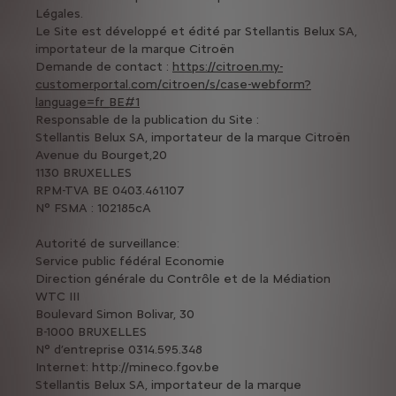
Légales.
Le Site est développé et édité par Stellantis Belux SA,
importateur de la marque Citroën
Demande de contact :
https://citroen.my-
customerportal.com/citroen/s/case-webform?
language=fr_BE#1
Responsable de la publication du Site :
Stellantis Belux SA, importateur de la marque Citroën
Avenue du Bourget,20
1130 BRUXELLES
RPM-TVA BE 0403.461.107
N° FSMA : 102185cA
Autorité de surveillance:
Service public fédéral Economie
Direction générale du Contrôle et de la Médiation
WTC III
Boulevard Simon Bolivar, 30
B-1000 BRUXELLES
N° d’entreprise 0314.595.348
Internet: http://mineco.fgov.be
Stellantis Belux SA, importateur de la marque