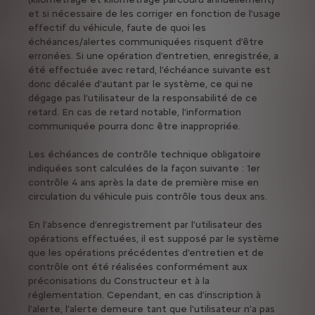
et si nécessaire de les corriger en fonction de l’usage
effectif du véhicule, faute de quoi les
échéances/alertes communiquées risquent d’être
erronées. Si une opération d’entretien, enregistrée, a
été effectuée avec retard, l’échéance suivante est
donc décalée d’autant par le système, ce qui ne
dégage pas l’utilisateur de la responsabilité de ce
retard. En cas de retard notable, l’information
communiquée pourra donc être inappropriée.
Les échéances de contrôle technique obligatoire
indiquées sont calculées de la façon suivante : 1er
contrôle 4 ans après la date de première mise en
circulation du véhicule puis contrôle tous deux ans.
En l’absence d’enregistrement par l’utilisateur des
opérations effectuées, il est supposé par le système
que les opérations précédentes d’entretien et de
contrôle ont été réalisées conformément aux
préconisations du Constructeur et à la
réglementation. Cependant, en cas d’inscription à
l’alerte, l’alerte demeure tant que l’utilisateur n’a pas