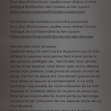
Pour plus d’information, veuillez-vous référer à notre
politique d’Utilisation des Cookies au lien suivant :
https://www.citroen.be/fr/outils/cookies.html
Protection des données à caractère personnel
Pour plus d’information, veuillez-vous référer à notre
Politique de Confidentialité au lien suivant :
https://www.citroen.be/fr/protection-des-donnees
Gestion des mots de passe
Stellantis Belux SA met à votre disposition sur ce Site
différents espaces vous permettant d'avoir accès à
des services privilégiés (ex : MyCitroën). Pour obtenir
l'accès à ces espaces, vous devez saisir votre adresse
e-mail, nom, prénom, code postal et choisir un mot de
passe. Ce mot de passe est strictement personnel et
vous devez en assurer la confidentialité. A ce titre,
vous êtes responsable de toute utilisation de ce mot
de passe et Stellantis Belux SA ne peut en aucun cas
être tenue responsable de toute perte ou dommage
occasionné par l'utilisation de ces espaces et/ou de ce
mot de passe.
Vous devez informer Stellantis Belux SA de toute