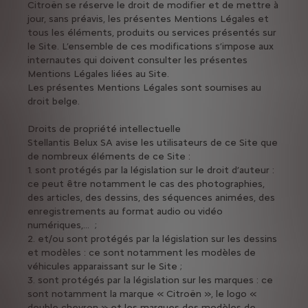
Citroën se réserve le droit de modifier et de mettre à
jour, sans préavis, les présentes Mentions Légales et
tous les éléments, produits ou services présentés sur
le Site. L’ensemble de ces modifications s’impose aux
internautes qui doivent consulter les présentes
Mentions Légales liées au Site.
Les présentes Mentions Légales sont soumises au
droit belge.
Droits de propriété intellectuelle
Stellantis Belux SA avise les utilisateurs de ce Site que
de nombreux éléments de ce Site :
1. sont protégés par la législation sur le droit d’auteur :
ce peut être notamment le cas des photographies,
des articles, des dessins, des séquences animées, des
enregistrements au format audio ou vidéo
numériques,... ;
2. et/ou sont protégés par la législation sur les dessins
et modèles : ce sont notamment les modèles de
véhicules apparaissant sur le Site ;
3. sont protégés par la législation sur les marques : ce
sont notamment la marque « Citroën », le logo «
double chevron » et les marques des modèles de