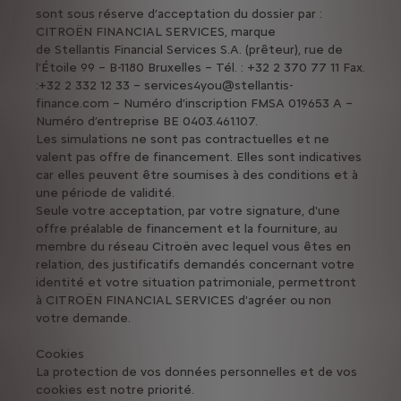
sont sous réserve d’acceptation du dossier par :
CITROËN FINANCIAL SERVICES, marque
de Stellantis Financial Services S.A. (prêteur), rue de
l’Étoile 99 – B-1180 Bruxelles – Tél. : +32 2 370 77 11 Fax.
:+32 2 332 12 33 – services4you@stellantis-
finance.com – Numéro d’inscription FMSA 019653 A –
Numéro d’entreprise BE 0403.461.107.
Les simulations ne sont pas contractuelles et ne
valent pas offre de financement. Elles sont indicatives
car elles peuvent être soumises à des conditions et à
une période de validité.
Seule votre acceptation, par votre signature, d'une
offre préalable de financement et la fourniture, au
membre du réseau Citroën avec lequel vous êtes en
relation, des justificatifs demandés concernant votre
identité et votre situation patrimoniale, permettront
à CITROËN FINANCIAL SERVICES d'agréer ou non
votre demande.
Cookies
La protection de vos données personnelles et de vos
cookies est notre priorité.