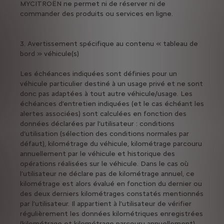
MYCITROËN ne permet ni de réserver ni de
commander des produits ou services en ligne.
3. Avertissement spécifique au contenu « tableau de
bord » véhicule(s)
Les échéances indiquées sont définies pour un
véhicule particulier destiné à un usage privé et ne sont
donc pas adaptées à tout autre véhicule/usage. Les
échéances d’entretien indiquées (et le cas échéant les
alertes associées) sont calculées en fonction des
données déclarées par l’utilisateur : conditions
d’utilisation (sélection des conditions normales par
défaut), kilométrage du véhicule, kilométrage parcouru
annuellement par le véhicule et historique des
opérations réalisées sur le véhicule. Dans le cas où
l’utilisateur ne déclare pas de kilométrage annuel, ce
kilométrage est alors évalué en fonction du dernier ou
des deux derniers kilométrages constatés mentionnés
par l’utilisateur. Il appartient à l’utilisateur de vérifier
régulièrement les données kilométriques enregistrées
(kilométrage et kilométrage parcouru annuellement)