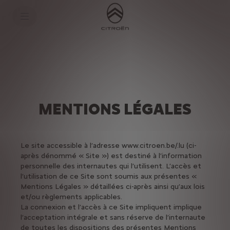
S
k
i
p
t
S
o
k
C
i
o
p
n
t
t
o
e
N
n
a
t
v
MENTIONS LÉGALES
T
i
e
g
x
a
t
t
i
Le site accessible à l’adresse www.citroen.be/.lu (ci-
o
après dénommé « Site ») est destiné à l’information
n
personnelle des internautes qui l’utilisent. L’accès et
t
e
l’utilisation de ce Site sont soumis aux présentes «
x
Mentions Légales » détaillées ci-après ainsi qu’aux lois
t
et/ou règlements applicables.
La connexion et l’accès à ce Site impliquent implique
l’acceptation intégrale et sans réserve de l’internaute
de toutes les dispositions des présentes Mentions