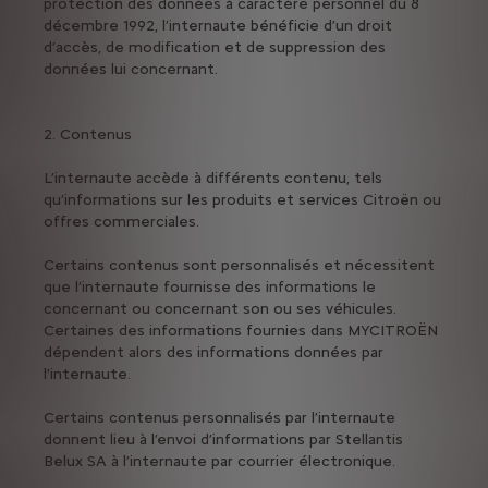
protection des données à caractère personnel du 8
décembre 1992, l’internaute bénéficie d’un droit
d’accès, de modification et de suppression des
données lui concernant.
2. Contenus
L’internaute accède à différents contenu, tels
qu’informations sur les produits et services Citroën ou
offres commerciales.
Certains contenus sont personnalisés et nécessitent
que l’internaute fournisse des informations le
concernant ou concernant son ou ses véhicules.
Certaines des informations fournies dans MYCITROËN
dépendent alors des informations données par
l’internaute.
Certains contenus personnalisés par l’internaute
donnent lieu à l’envoi d’informations par Stellantis
Belux SA à l’internaute par courrier électronique.