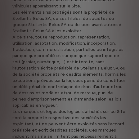
véhicules apparaissant sur le Site.
Les éléments ainsi protégés sont la propriété de
Stellantis Belux SA, de ses filiales, de sociétés du
groupe Stellantis Belux SA ou de tiers ayant autorisé
Stellantis Belux SA à les exploiter.
A ce titre, toute reproduction, représentation,
utilisation, adaptation, modification, incorporation,
traduction, commercialisation, partielles ou intégrales
par quelque procédé et sur quelque support que ce
soit (papier, numérique, ...) est interdite, sans
l’autorisation écrite préalable de Stellantis Belux SA ou
de la société propriétaire desdits éléments, hormis les
exceptions prévues par la loi, sous peine de constituer
un délit pénal de contrefaçon de droit d’auteur et/ou
de dessins et modèles et/ou de marque, puni de
peines d’emprisonnement et d’amende selon les lois
applicables en vigueur.
Les marques et logos des logiciels affichés sur ce Site
sont la propriété respective des sociétés les
exploitant, et ne peuvent être exploités sans l’accord
préalable et écrit desdites sociétés. Ces marques
incluent mais ne se limitent pas nécessairement à