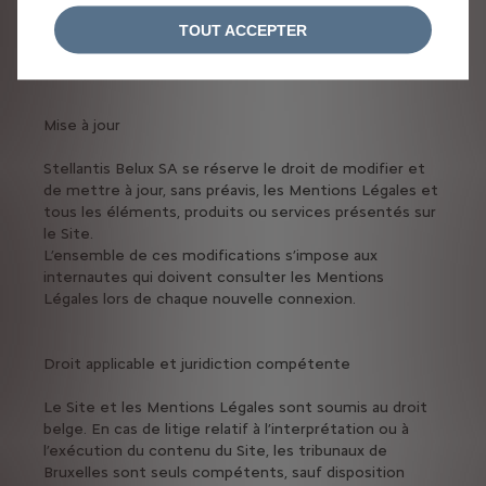
produits ou services proposés sur les sites auxquels le
TOUT ACCEPTER
Site se trouverait lié par des liens hypertextes ou tout
autre type de lien, comme
Mister Auto
.
Mise à jour
Stellantis Belux SA se réserve le droit de modifier et
de mettre à jour, sans préavis, les Mentions Légales et
tous les éléments, produits ou services présentés sur
le Site.
L’ensemble de ces modifications s’impose aux
internautes qui doivent consulter les Mentions
Légales lors de chaque nouvelle connexion.
Droit applicable et juridiction compétente
Le Site et les Mentions Légales sont soumis au droit
belge. En cas de litige relatif à l’interprétation ou à
l’exécution du contenu du Site, les tribunaux de
Bruxelles sont seuls compétents, sauf disposition