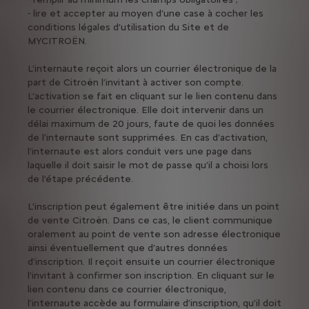
- lire et accepter au moyen d’une case à cocher les
conditions légales d’utilisation du Site et de
MYCITROËN.
L’internaute reçoit alors un courrier électronique de la
part de Citroën l’invitant à activer son compte.
L’activation se fait en cliquant sur le lien contenu dans
le courrier électronique. Elle doit intervenir dans un
délai maximum de 20 jours, faute de quoi les données
de l’internaute sont supprimées. En cas d’activation,
l’internaute est alors conduit vers une page dans
laquelle il doit saisir le mot de passe qu’il a choisi lors
de l’étape précédente.
L’inscription peut également être initiée dans un point
de vente Citroën. Dans ce cas, le client communique
oralement au point de vente son adresse électronique
ainsi éventuellement que d’autres données
d’inscription. Il reçoit ensuite un courrier électronique
l’invitant à confirmer son inscription. En cliquant sur le
lien contenu dans ce courrier électronique,
l’internaute accède au formulaire d’inscription, qu’il doit