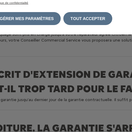
ique de confidentialité
 ?
GÉRER MES PARAMÈTRES
TOUT ACCEPTER
us à même de traiter votre demande​ dans les meilleurs délais.
quage sont pris en charge jusqu’à votre réparateur agréé​ Citroën 
 jours, votre Conseiller Commercial Service vous proposera une sol
CRIT D'EXTENSION DE GAR
-IL TROP TARD POUR LE FA
rantie jusqu'au dernier jour de la garantie contractuelle. Il suffit
TURE. LA GARANTIE S'ARR