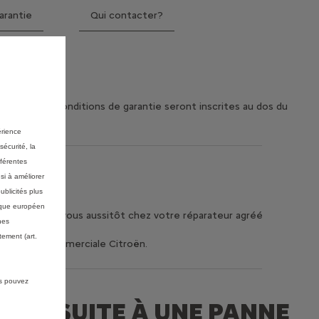
arantie
Qui contacter?
inement, les conditions de garantie seront inscrites au dos du
érience
sécurité, la
fférentes
si à améliorer
ublicités plus
mique européen
flexes ! Rendez-vous aussitôt chez votre réparateur agréé
nes
ement (art.
la garantie commerciale Citroën.
us pouvez
ISÉE SUITE À UNE PANNE