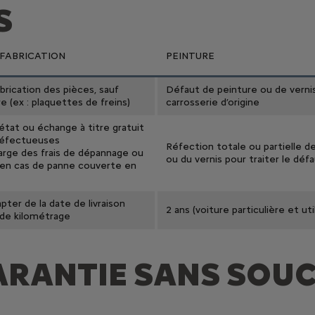
S
FABRICATION
PEINTURE
brication des pièces, sauf
Défaut de peinture ou de vernis
e (ex : plaquettes de freins)
carrosserie d’origine
état ou échange à titre gratuit
défectueuses
Réfection totale ou partielle de
harge des frais de dépannage ou
ou du vernis pour traiter le déf
en cas de panne couverte en
pter de la date de livraison
2 ans (voiture particulière et util
e de kilométrage
ARANTIE SANS SOUC