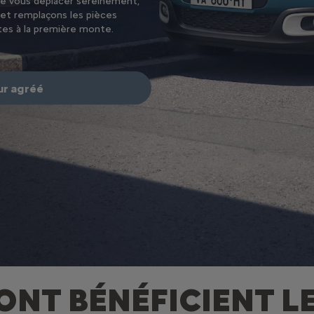
de vous déplacer sereinement,
 et remplaçons les pièces
tes à la première monte.
r agréé​
ONT BÉNÉFICIENT L