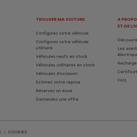
TROUVER MA VOITURE
A PROPO
ET DE L'
Configurez votre véhicule
Découvrez
Configurez votre véhicule
utilitaire
Les avan
s
électriqu
Véhicules neufs en stock
Rechargez
Véhicules utilitaires en stock
Certifica
Véhicules d'occasion
FAQ
Estimez votre reprise
Réservez un essai
Demandez une offre
S
COOKIES