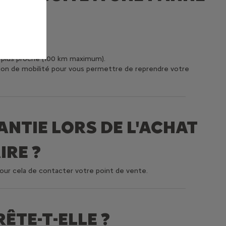
le plus proche (100 km maximum).
ution de mobilité pour vous permettre de reprendre votre
ANTIE LORS DE L'ACHAT
IRE ?
 pour cela de contacter votre point de vente.
ÊTE-T-ELLE ?