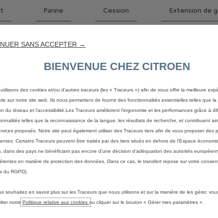
t
Panne
Cession
Extension de g
NUER SANS ACCEPTER →
DES GARANTIES ?
BIENVENUE CHEZ CITROEN
nties qui vous a été remis lors de l’achat de votre véhicule. Procha
utilisons des cookies et/ou d’autres traceurs (les « Traceurs ») afin de vous offrir la meilleure exp
ble sur notre site web. Ils nous permettent de fournir des fonctionnalités essentielles telles que la 
on du réseau et l’accessibilité.Les Traceurs améliorent l’ergonomie et les performances grâce à di
ionnalités telles que la reconnaissance de la langue, les résultats de recherche, et contribuent ain
LA GARANTIE?
ervices proposés. Notre site peut également utiliser des Traceurs tiers afin de vous proposer des p
nentes. Certains Traceurs peuvent être traités par des tiers situés en dehors de l’Espace écono
intérieur vers l’extérieur… Peu importe l’incident, ayez les bons ré
, dans des pays ne bénéficiant pas encore d’une décision d’adéquation des autorités européen
tentes en matière de protection des données. Dans ce cas, le transfert repose sur votre consent
 savoir si le défaut constaté peut être pris en charge au titre de 
a du RGPD).
us souhaitez en savoir plus sur les Traceurs que nous utilisons et sur la manière de les gérer, vo
lter notre
Politique relative aux cookies
ou cliquer sur le bouton « Gérer mes paramètres ».
VOTRE VOITURE EST IMMOBIL