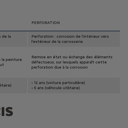
PERFORATION
 de la
Perforation : corrosion de l’intérieur vers
l’extérieur de la carrosserie
Remise en état ou échange des éléments
 la peinture
défectueux, sur lesquels apparaît cette
aut
perforation due à la corrosion
• 12 ans (voiture particulière)
itaire)
• 5 ans (véhicule utilitaire)
IS