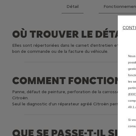
Détail
Fonctionnemen
CONTI
OÙ TROUVER LE DÉTAIL 
Elles sont répertoriées dans le carnet d’entretien et de gara
bon de commande ou de la facture du véhicule.
Nous 
possi
gesti
fonct
COMMENT FONCTIONNE 
les s
perti
Panne, défaut de peinture, perforation de la carrosserie de l’
(EEE)
Citroën.​
compé
Seul le diagnostic d'un réparateur agréé Citroën permettra de
49.1.
Si vo
consu
QUE SE PASSE-T-IL SI 