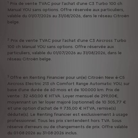
1
Prix de vente TVAC pour l'achat d'une C3 Turbo 100 ch
Manual YOU sans options. Offre réservée aux particuliers,
valable du 01/07/2026 au 31/08/2026, dans le réseau Citroën
belge.
2
Prix de vente TVAC pour l'achat d'une C3 Aircross Turbo
100 ch Manual YOU sans options. Offre réservée aux
particuliers, valable du 01/07/2026 au 31/08/2026, dans le
réseau Citroën belge.
3
Offre en Renting Financier pour un(e) Citroën New ë-C5
Aircross Electric 213 ch Comfort Range Automatic YOU, sur
base d'une durée de 60 mois et de 100.000 km. Prix de
vente : 32 450,00 € HTVA. Loyer mensuel de 299,00€,
moyennant un 1er loyer majoré (optionnel) de 10 305,77 €
et une option d'achat de 9 735,00 € HTVA, remise(s)
déduite(s). Le Renting financier est exclusivement à usage
professionnel. Tous les prix s'entendent hors TVA. Sous
réserve d'erreurs ou de changements de prix. Offre valable
du 01-08-2026 au 31-08-2026 inclus.