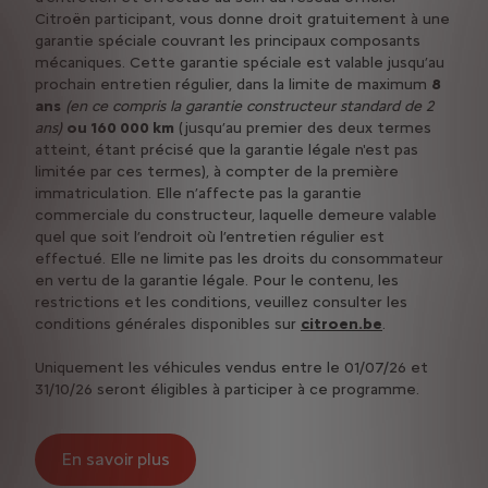
Citroën participant, vous donne droit gratuitement à une
garantie spéciale couvrant les principaux composants
mécaniques. Cette garantie spéciale est valable jusqu’au
prochain entretien régulier, dans la limite de maximum
8
ans
(en ce compris la garantie constructeur standard de 2
ans)
ou 160 000 km
(jusqu’au premier des deux termes
atteint, étant précisé que la garantie légale n'est pas
limitée par ces termes), à compter de la première
immatriculation. Elle n’affecte pas la garantie
commerciale du constructeur, laquelle demeure valable
quel que soit l’endroit où l’entretien régulier est
effectué. Elle ne limite pas les droits du consommateur
en vertu de la garantie légale. Pour le contenu, les
restrictions et les conditions, veuillez consulter les
conditions générales disponibles sur
citroen.be
.
Uniquement les véhicules vendus entre le 01/07/26 et
31/10/26 seront éligibles à participer à ce programme.
En savoir plus