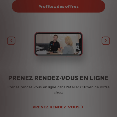
Profitez des offres
Précédent
Suiva
ËN
PRENEZ RENDEZ-VOUS EN LIGNE
D
 aux
Prenez rendez-vous en ligne dans l'atelier Citroën de votre
Est
choix
PRENEZ RENDEZ-VOUS