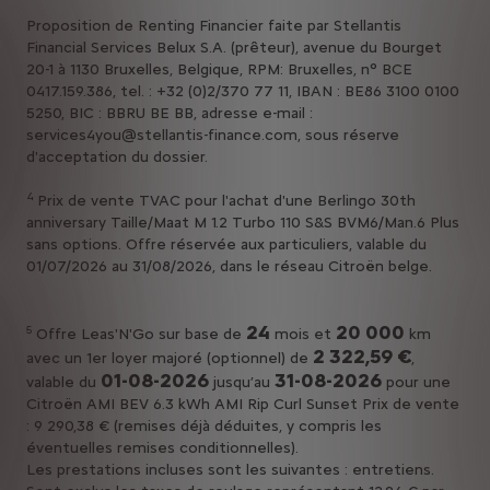
Proposition de Renting Financier faite par Stellantis
Financial Services Belux S.A. (prêteur), avenue du Bourget
20-1 à 1130 Bruxelles, Belgique, RPM: Bruxelles, n° BCE
0417.159.386, tel. : +32 (0)2/370 77 11, IBAN : BE86 3100 0100
5250, BIC : BBRU BE BB, adresse e-mail :
services4you@stellantis-finance.com, sous réserve
d'acceptation du dossier.
4
Prix de vente TVAC pour l'achat d'une Berlingo 30th
anniversary Taille/Maat M 1.2 Turbo 110 S&S BVM6/Man.6 Plus
sans options. Offre réservée aux particuliers, valable du
01/07/2026 au 31/08/2026, dans le réseau Citroën belge.
24
20 000
5
Offre Leas'N'Go sur base de
mois et
km
2 322,59 €
avec un 1er loyer majoré (optionnel) de
,
01-08-2026
31-08-2026
valable du
jusqu’au
pour une
Citroën AMI BEV 6.3 kWh AMI Rip Curl Sunset Prix de vente
: 9 290,38 € (remises déjà déduites, y compris les
éventuelles remises conditionnelles).
Les prestations incluses sont les suivantes : entretiens.