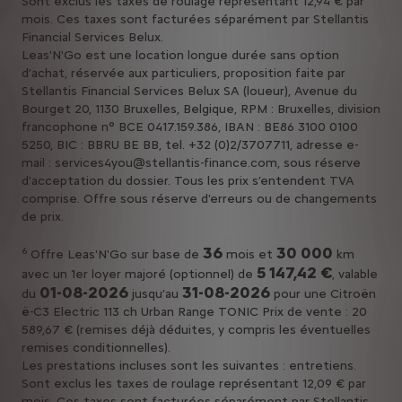
Sont exclus les taxes de roulage représentant 12,94 € par
mois. Ces taxes sont facturées séparément par Stellantis
Financial Services Belux.
Leas'N'Go est une location longue durée sans option
d’achat, réservée aux particuliers, proposition faite par
Stellantis Financial Services Belux SA (loueur), Avenue du
Bourget 20, 1130 Bruxelles, Belgique, RPM : Bruxelles, division
francophone n° BCE 0417.159.386, IBAN : BE86 3100 0100
5250, BIC : BBRU BE BB, tel. +32 (0)2/3707711, adresse e-
mail : services4you@stellantis-finance.com, sous réserve
d'acceptation du dossier. Tous les prix s’entendent TVA
comprise. Offre sous réserve d'erreurs ou de changements
de prix.
36
30 000
6
Offre Leas'N'Go sur base de
mois et
km
5 147,42 €
avec un 1er loyer majoré (optionnel) de
, valable
01-08-2026
31-08-2026
du
jusqu’au
pour une Citroën
ë-C3 Electric 113 ch Urban Range TONIC Prix de vente : 20
589,67 € (remises déjà déduites, y compris les éventuelles
remises conditionnelles).
Les prestations incluses sont les suivantes : entretiens.
Sont exclus les taxes de roulage représentant 12,09 € par
mois. Ces taxes sont facturées séparément par Stellantis