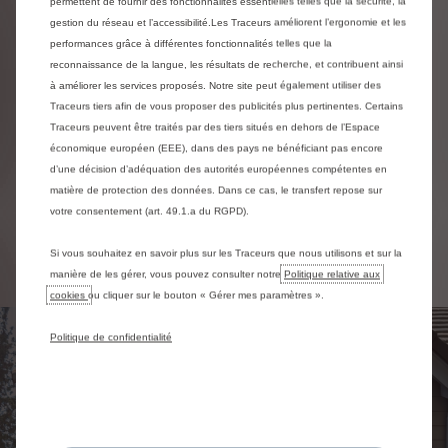
permettent de fournir des fonctionnalités essentielles telles que la sécurité, la
gestion du réseau et l’accessibilité.Les Traceurs améliorent l’ergonomie et les
performances grâce à différentes fonctionnalités telles que la
reconnaissance de la langue, les résultats de recherche, et contribuent ainsi
à améliorer les services proposés. Notre site peut également utiliser des
Traceurs tiers afin de vous proposer des publicités plus pertinentes. Certains
Traceurs peuvent être traités par des tiers situés en dehors de l’Espace
économique européen (EEE), dans des pays ne bénéficiant pas encore
d’une décision d’adéquation des autorités européennes compétentes en
matière de protection des données. Dans ce cas, le transfert repose sur
La vie facile en
votre consentement (art. 49.1.a du RGPD).
électrique
Si vous souhaitez en savoir plus sur les Traceurs que nous utilisons et sur la
manière de les gérer, vous pouvez consulter notre
Politique relative aux
cookies
ou cliquer sur le bouton « Gérer mes paramètres ».
Politique de confidentialité