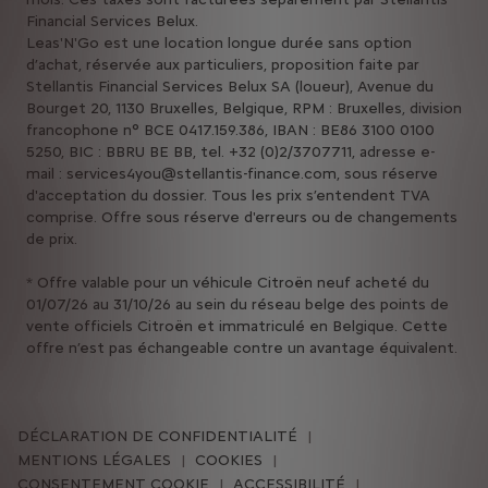
Financial Services Belux.
Leas'N'Go est une location longue durée sans option
d’achat, réservée aux particuliers, proposition faite par
Stellantis Financial Services Belux SA (loueur), Avenue du
Bourget 20, 1130 Bruxelles, Belgique, RPM : Bruxelles, division
francophone n° BCE 0417.159.386, IBAN : BE86 3100 0100
5250, BIC : BBRU BE BB, tel. +32 (0)2/3707711, adresse e-
mail : services4you@stellantis-finance.com, sous réserve
d'acceptation du dossier. Tous les prix s’entendent TVA
comprise. Offre sous réserve d'erreurs ou de changements
de prix.
* Offre valable pour un véhicule Citroën neuf acheté du
01/07/26 au 31/10/26​ au sein du réseau belge des points de
vente officiels Citroën et immatriculé en Belgique. Cette
offre n’est pas échangeable contre un avantage équivalent.
DÉCLARATION DE CONFIDENTIALITÉ
MENTIONS LÉGALES
COOKIES
CONSENTEMENT COOKIE
ACCESSIBILITÉ