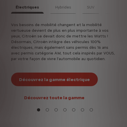
Électriques
Hybrides
SUV
Berlines
Suiv
n
Vos besoins de mobilité changent et la mobilité
Les v
vertueuse devient de plus en plus importante à vos
moteu
yeux, Citroën se devait donc de mettre les Watts !
Désormais, Citroën intègre des véhicules 100%
électriques, mais également sans permis dès 16 ans
avec permis catégorie AM, tout cela inspirés par VOUS,
par votre façon de vivre l’automobile au quotidien.
Découvrez la gamme électrique
Découvrez toute la gamme