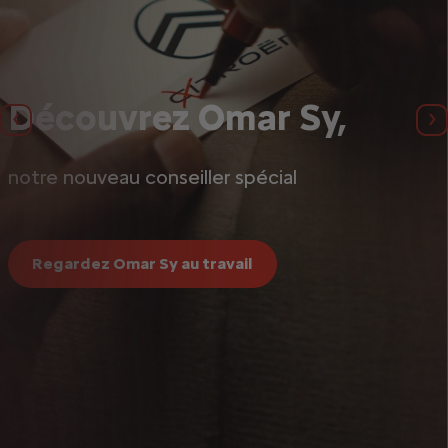
Découvrez Omar Sy,
Précédent
Su
notre nouveau conseiller spécial
Regardez Omar Sy au travail