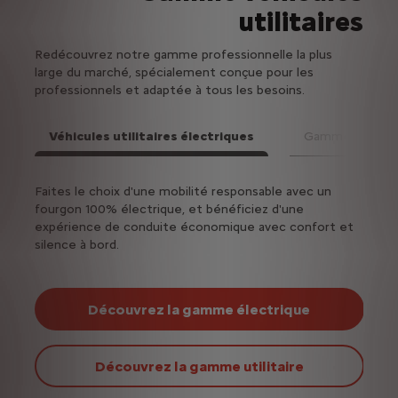
utilitaires
Redécouvrez notre gamme professionnelle la plus
large du marché, spécialement conçue pour les
professionnels et adaptée à tous les besoins.
Véhicules utilitaires électriques
Gamme utilitair
Suiv
ën
Faites le choix d'une mobilité responsable avec un
Vous 
s
fourgon 100% électrique, et bénéficiez d'une
besoi
 pour
expérience de conduite économique avec confort et
parmi
silence à bord.
Découvrez la gamme électrique
Découvrez la gamme utilitaire