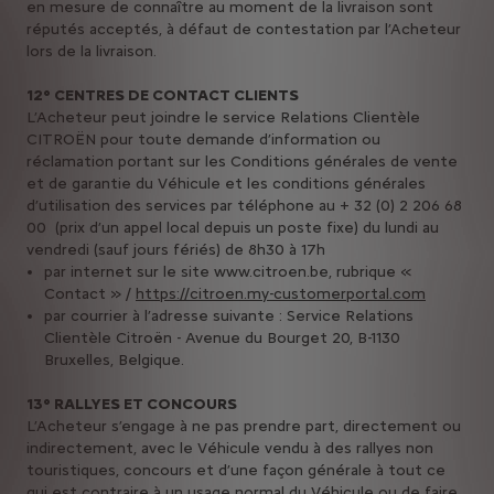
en mesure de connaître au moment de la livraison sont
réputés acceptés, à défaut de contestation par l’Acheteur
lors de la livraison.
12° CENTRES DE CONTACT CLIENTS
L’Acheteur peut joindre le service Relations Clientèle
CITROËN pour toute demande d’information ou
réclamation portant sur les Conditions générales de vente
et de garantie du Véhicule et les conditions générales
d’utilisation des services par téléphone au + 32 (0) 2 206 68
00 (prix d’un appel local depuis un poste fixe) du lundi au
vendredi (sauf jours fériés) de 8h30 à 17h
par internet sur le site www.citroen.be, rubrique «
Contact » /
https://citroen.my-customerportal.com
par courrier à l’adresse suivante : Service Relations
Clientèle Citroën - Avenue du Bourget 20, B-1130
Bruxelles, Belgique.
13° RALLYES ET CONCOURS
L’Acheteur s’engage à ne pas prendre part, directement ou
indirectement, avec le Véhicule vendu à des rallyes non
touristiques, concours et d’une façon générale à tout ce
qui est contraire à un usage normal du Véhicule ou de faire