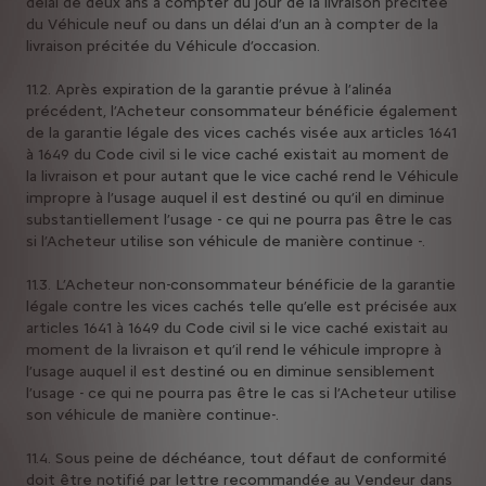
délai de deux ans à compter du jour de la livraison précitée
du Véhicule neuf ou dans un délai d’un an à compter de la
livraison précitée du Véhicule d’occasion.
11.2. Après expiration de la garantie prévue à l’alinéa
précédent, l’Acheteur consommateur bénéficie également
de la garantie légale des vices cachés visée aux articles 1641
à 1649 du Code civil si le vice caché existait au moment de
la livraison et pour autant que le vice caché rend le Véhicule
impropre à l’usage auquel il est destiné ou qu’il en diminue
substantiellement l’usage - ce qui ne pourra pas être le cas
si l’Acheteur utilise son véhicule de manière continue -.
11.3. L’Acheteur non-consommateur bénéficie de la garantie
légale contre les vices cachés telle qu’elle est précisée aux
articles 1641 à 1649 du Code civil si le vice caché existait au
moment de la livraison et qu’il rend le véhicule impropre à
l’usage auquel il est destiné ou en diminue sensiblement
l’usage - ce qui ne pourra pas être le cas si l’Acheteur utilise
son véhicule de manière continue-.
11.4. Sous peine de déchéance, tout défaut de conformité
doit être notifié par lettre recommandée au Vendeur dans