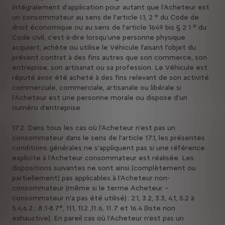
intégralement d’application pour autant que l'Acheteur est
un consommateur au sens de l'article I.1, 2 ° du Code de
droit économique ou au sens de l'article 1649 bis § 2 1 ° du
Code civil, c'est-à-dire lorsqu'une personne physique
acquiert, achète ou utilise le Véhicule faisant l'objet du
présent contrat à des fins autres que son commerce, son
entreprise, son artisanat ou sa profession. Le Véhicule est
réputé avoir été acheté à des fins relevant de son activité
commerciale, commerciale, artisanale ou libérale si
l'Acheteur est une personne morale ou dispose d'un
numéro d'entreprise.
17.2. Dans tous les cas où l’Acheteur n’est pas un
consommateur dans le sens de l’article 17.1, les présentes
conditions générales ne s’appliquent pas si une référence
explicite à l’Acheteur consommateur est réalisée. Les
dispositions suivantes ne sont ainsi (complètement ou
partiellement) pas applicables à l’Acheteur non-
consommateur (même si le terme Acheteur –
consommateur n’a pas été utilisé) : 2.1, 3.2, 3.3, 4.1, 5.2 à
5.4,6.2 ; 8 ;1-8.7°, 11.1, 11.2 ,11 ;6, 11 .7 et 16.4 (liste non
exhaustive). En pareil cas où l’Acheteur n’est pas un