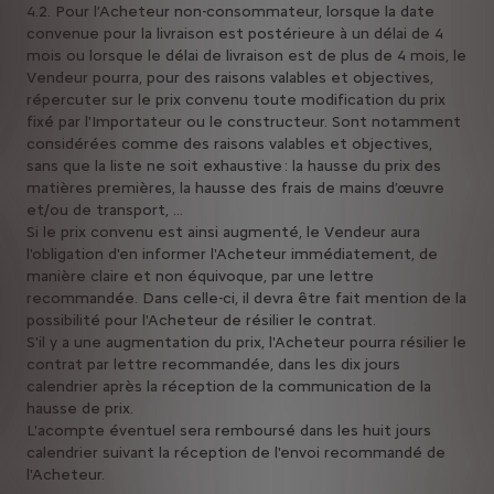
4.2. Pour l’Acheteur non-consommateur, lorsque la date
convenue pour la livraison est postérieure à un délai de 4
mois ou lorsque le délai de livraison est de plus de 4 mois, le
Vendeur pourra, pour des raisons valables et objectives,
répercuter sur le prix convenu toute modification du prix
fixé par l'Importateur ou le constructeur. Sont notamment
considérées comme des raisons valables et objectives,
sans que la liste ne soit exhaustive : la hausse du prix des
matières premières, la hausse des frais de mains d’œuvre
et/ou de transport, …
Si le prix convenu est ainsi augmenté, le Vendeur aura
l'obligation d'en informer l'Acheteur immédiatement, de
manière claire et non équivoque, par une lettre
recommandée. Dans celle-ci, il devra être fait mention de la
possibilité pour l'Acheteur de résilier le contrat.
S'il y a une augmentation du prix, l'Acheteur pourra résilier le
contrat par lettre recommandée, dans les dix jours
calendrier après la réception de la communication de la
hausse de prix.
L'acompte éventuel sera remboursé dans les huit jours
calendrier suivant la réception de l'envoi recommandé de
l'Acheteur.