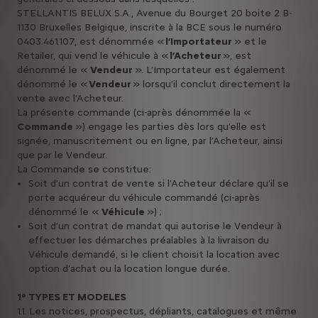
STELLANTIS BELUX S.A., Avenue du Bourget 20 boite 2 B-
1130 Bruxelles Belgique, inscrite à la BCE sous le numéro
0403.461.107, est dénommée «
l’Importateur
» et le
Retailer, qui vend le véhicule à «
l’Acheteur
», est
dénommé le «
Vendeur
». L’Importateur est également
dénommé le «
Vendeur
» lorsqu’il conclut directement la
vente avec l’Acheteur.
La présente commande (ci-après dénommée la «
Commande
») engage les parties dès lors qu’elle est
signée, manuscritement ou en ligne, par l’Acheteur, ainsi
que par le Vendeur.
La Commande se constitue:
Soit d’un contrat de vente si l’Acheteur déclare qu’il se
porte acquéreur du véhicule commandé (ci-après
dénommé le «
Véhicule
») ;
Soit d’un contrat de mandat qui autorise le Vendeur à
effectuer les démarches préalables à la livraison du
Véhicule demandé, si le client choisit la location avec
option d’achat ou la location longue durée.
1° TYPES ET MODELES
1.1. Les notices, prospectus, dépliants, catalogues et même