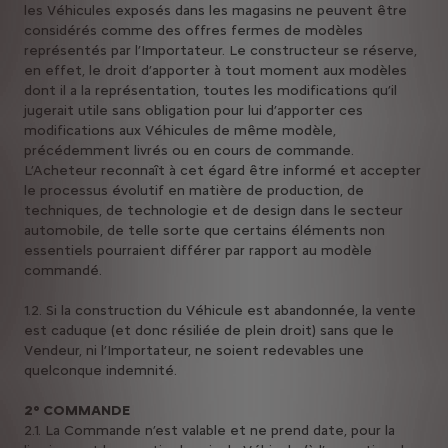
les Véhicules exposés dans les magasins ne peuvent être
considérés comme des offres fermes de modèles
représentés par l’Importateur. Le constructeur se réserve,
en effet, le droit d’apporter à tout moment aux modèles
dont il a la représentation, toutes les modifications qu’il
jugerait utile sans obligation pour lui d’apporter ces
modifications aux Véhicules de même modèle,
précédemment livrés ou en cours de commande.
L’Acheteur reconnaît à cet égard être informé et accepter
le processus évolutif en matière de production, de
techniques, de technologie et de design dans le secteur
automobile, de telle sorte que certains éléments non
essentiels pourraient différer par rapport au modèle
commandé.
1.2. Si la construction du Véhicule est abandonnée, la vente
est caduque (et donc résiliée de plein droit) sans que le
Vendeur, ni l’Importateur, ne soient redevables une
quelconque indemnité.
2° COMMANDE
2.1. La Commande n’est valable et ne prend date, pour la