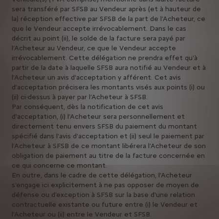
sera transféré par SFSB au Vendeur après (et à hauteur de
la) réception effective par SFSB de la part de l’Acheteur, ce
que le Vendeur accepte irrévocablement. Dans le cas
décrit au point (ii), le solde de la facture sera payé par
l’Acheteur au Vendeur, ce que le Vendeur accepte
irrévocablement. Cette délégation ne prendra effet qu'à
partir de la date à laquelle SFSB aura notifié au Vendeur et à
l’Acheteur un avis d'acceptation y afférent. Cet avis
d'acceptation précisera les montants visés aux points (i) ou
(ii) ci-dessus à payer par l’Acheteur à SFSB.
Par conséquent, dès la notification de cet avis
d'acceptation, (i) l’Acheteur sera personnellement et
directement tenu envers SFSB du paiement du montant
spécifié dans l'avis d'acceptation et (ii) seul le paiement par
l’Acheteur à SFSB de ce montant libérera l’Acheteur de son
obligation de paiement au titre de la facture concernée en
ce qui concerne ce montant.
En outre, dans le cadre de cette délégation, l’Acheteur
s'engage ici explicitement à ne pas opposer de moyen de
défense ou d'exception à SFSB sur la base d'une relation
contractuelle existante ou future entre (i) le Vendeur et
l’Acheteur ou (ii) entre le Vendeur et SFSB.