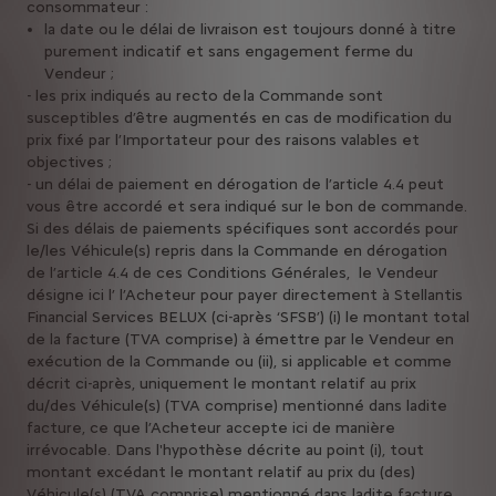
consommateur :
la date ou le délai de livraison est toujours donné à titre
purement indicatif et sans engagement ferme du
Vendeur ;
- les prix indiqués au recto de la Commande sont
susceptibles d’être augmentés en cas de modification du
prix fixé par l’Importateur pour des raisons valables et
objectives ;
- un délai de paiement en dérogation de l’article 4.4 peut
vous être accordé et sera indiqué sur le bon de commande.
Si des délais de paiements spécifiques sont accordés pour
le/les Véhicule(s) repris dans la Commande en dérogation
de l’article 4.4 de ces Conditions Générales, le Vendeur
désigne ici l’ l’Acheteur pour payer directement à Stellantis
Financial Services BELUX (ci-après ‘SFSB’) (i) le montant total
de la facture (TVA comprise) à émettre par le Vendeur en
exécution de la Commande ou (ii), si applicable et comme
décrit ci-après, uniquement le montant relatif au prix
du/des Véhicule(s) (TVA comprise) mentionné dans ladite
facture, ce que l’Acheteur accepte ici de manière
irrévocable. Dans l'hypothèse décrite au point (i), tout
montant excédant le montant relatif au prix du (des)
Véhicule(s) (TVA comprise) mentionné dans ladite facture