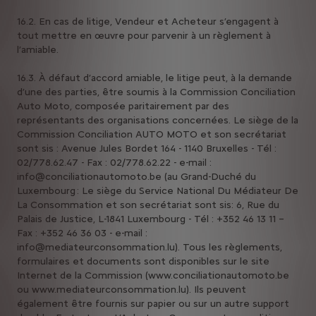
16.2. En cas de litige, Vendeur et Acheteur s’engagent à
tout mettre en œuvre pour parvenir à un règlement à
l’amiable.
16.3. À défaut d’accord amiable, le litige peut, à la demande
d’une des parties, être soumis à la Commission Conciliation
Auto Moto, composée paritairement par des
représentants des organisations concernées. Le siège de la
Commission Conciliation AUTO MOTO et son secrétariat
sont sis : Avenue Jules Bordet 164 - 1140 Bruxelles - Tél :
02/778.62.47 - Fax : 02/778.62.22 - e-mail :
info@conciliationautomoto.be (au Grand-Duché du
Luxembourg : Le siège du Service National Du Médiateur De
La Consommation et son secrétariat sont sis: 6, Rue du
Palais de Justice, L-1841 Luxembourg - Tél : +352 46 13 11 –
Fax : +352 46 36 03 - e-mail :
info@mediateurconsommation.lu). Tous les règlements,
formulaires et documents sont disponibles sur le site
Internet de la Commission (www.conciliationautomoto.be
ou www.mediateurconsommation.lu). Ils peuvent
également être fournis sur papier ou sur un autre support