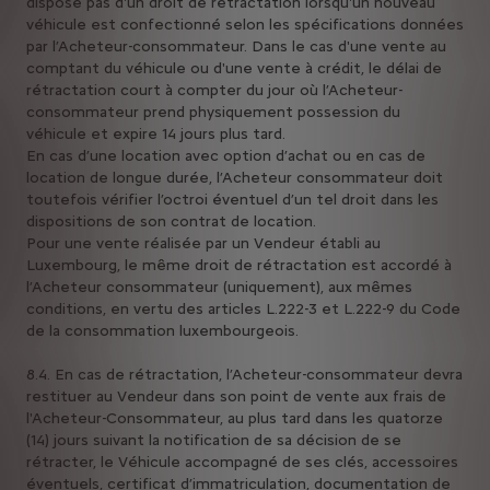
dispose pas d'un droit de rétractation lorsqu'un nouveau
véhicule est confectionné selon les spécifications données
par l’Acheteur-consommateur. Dans le cas d'une vente au
comptant du véhicule ou d'une vente à crédit, le délai de
rétractation court à compter du jour où l’Acheteur-
consommateur prend physiquement possession du
véhicule et expire 14 jours plus tard.
En cas d’une location avec option d’achat ou en cas de
location de longue durée, l’Acheteur consommateur doit
toutefois vérifier l’octroi éventuel d’un tel droit dans les
dispositions de son contrat de location.
Pour une vente réalisée par un Vendeur établi au
Luxembourg, le même droit de rétractation est accordé à
l’Acheteur consommateur (uniquement), aux mêmes
conditions, en vertu des articles L.222-3 et L.222-9 du Code
de la consommation luxembourgeois.
8.4. En cas de rétractation, l’Acheteur-consommateur devra
restituer au Vendeur dans son point de vente aux frais de
l'Acheteur-Consommateur, au plus tard dans les quatorze
(14) jours suivant la notification de sa décision de se
rétracter, le Véhicule accompagné de ses clés, accessoires
éventuels, certificat d’immatriculation, documentation de