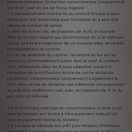
livraison convenue, l’Acheteur consommateur (uniquement)
a le droit, sauf en cas de force majeure :
1. d’immédiatement mettre fin au contrat lorsque la date
de livraison est essentielle pour l’Acheteur et a ainsi été
reprise au contrat de vente;
2. dans les autres cas, de proposer par écrit un nouveau
délai de livraison adapté aux circonstances et, si le Véhicule
n'a pas été livré à l'expiration de ce nouveau délai, de résilier
immédiatement le contrat.
En cas de résiliation du contrat, l’acompte et les autres
montants éventuellement payés dans le chef du contrat
sont remboursés dans les 8 jours calendrier suivant la
réception de la notification écrite de cette résiliation.
L’Acheteur consommateur (uniquement) a également le
droit dans ce cas de réclamer une indemnité correspondant
au préjudice réellement subi, avec un maximum de 15 % du
prix total du Véhicule.
3.4. Si l’Acheteur n’est pas un consommateur, la date ou le
délai de livraison est donné à titre purement indicatif et
sans engagement ferme du Vendeur.
3.5. Lorsque le Véhicule est prêt pour livraison, l’Acheteur
sera invité à prendre rendez-vous pour livraison. A défaut,