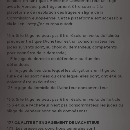
durable. En tant que L’Acheteur Consommateur un litige
avec le Vendeur peut également être soumis à la
plateforme de résolution des litiges en ligne de la
Commission européenne. Cette plateforme est accessible
via le lien : http://ec.europa.eu/odr.
16.4. Si le litige ne peut pas être résolu en vertu de l'alinéa
précèdent et que l’Acheteur est un consommateur, les
juges suivants sont, au choix du demandeur, compétents
pour connaître de la demande ;
1° le juge du domicile du défendeur ou d'un des
défendeurs ;
2° le juge du lieu dans lequel les obligations en litige ou
l'une d'elles sont nées ou dans lequel elles sont, ont été ou
doivent être exécutées ;
3° le juge du domicile de l'Acheteur-consommateur.
16.5. Si le litige ne peut pas être résolu en vertu de l’article
16.3 et que l’Acheteur n’est pas consommateur, les juges du
siège du Vendeur sont seuls compétents.
17° QUALITE ET ENGAGEMENT DE L’ACHETEUR
17.1. Les présentes conditions générales sont