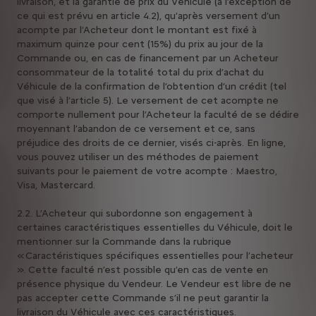
livraison, et la garantie de prix du Véhicule (à l’exception de
ce qui est prévu en article 4.2), qu’après versement d’un
acompte par l’Acheteur dont le montant est fixé à
maximum quinze pour cent (15%) du prix au jour de la
Commande ou, en cas de financement par un Acheteur
consommateur de la totalité total du prix d’achat du
Véhicule de la confirmation de l’obtention d’un crédit (tel
que visé à l’article 5). Le versement de cet acompte ne
comporte nullement pour l’Acheteur la faculté de se dédire
moyennant l’abandon de ce versement et ce, sans
préjudice des droits de ce dernier, visés ci-après. En ligne,
vous pouvez utiliser un des méthodes de paiement
suivants pour le paiement de votre acompte : Maestro,
Visa, Mastercard.
2.2. L’Acheteur qui subordonne son engagement à
certaines caractéristiques essentielles du Véhicule, doit le
mentionner sur la Commande dans la rubrique
« Caractéristiques spécifiques essentielles pour l’acheteur
». Cette faculté n’est possible qu’en cas de vente en
présence physique du Vendeur. Le Vendeur est libre de ne
pas accepter cette Commande s’il ne peut garantir la
livraison du Véhicule avec ces caractéristiques.