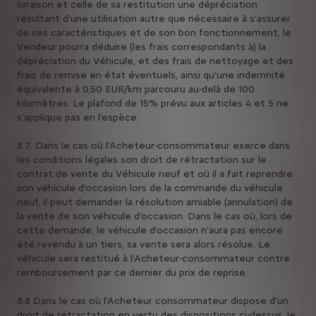
livraison et celle de sa restitution une dépréciation
résultant d’une utilisation autre que nécessaire à s’assurer
de ses caractéristiques et de son bon fonctionnement, le
Vendeur pourra déduire (les frais correspondants à) la
dépréciation du Véhicule, et des frais de nettoyage et des
frais de remise en état éventuels, ainsi qu’une indemnité
équivalente à 0,50 EUR/km parcouru au-delà de 100
kilomètres. Le plafond de 15% prévu aux articles 4 et 5 ne
s’applique pas en l’espèce.
8.7. Dans le cas où l’Acheteur-consommateur exerce dans
les conditions légales son droit de rétractation sur le
contrat de vente du Véhicule neuf et où il a fait reprendre
son véhicule d’occasion lors de la commande du véhicule
neuf, il peut demander la résolution amiable (annulation) de
la vente de son véhicule d’occasion. Dans le cas où, lors de
cette demande, le véhicule d’occasion n’aura pas encore
été revendu à un tiers, sa vente sera alors résolue. Le
véhicule sera restitué à l’Acheteur-consommateur contre
remboursement par ce dernier du prix de reprise.
8.8 Dans le cas où l’Acheteur consommateur dispose d'un
droit de rétractation en vertu des dispositions ci-dessus, le