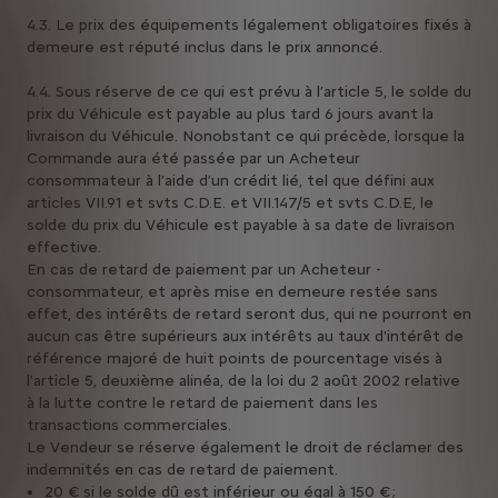
4.3. Le prix des équipements légalement obligatoires fixés à
demeure est réputé inclus dans le prix annoncé.
4.4. Sous réserve de ce qui est prévu à l’article 5, le solde du
prix du Véhicule est payable au plus tard 6 jours avant la
livraison du Véhicule. Nonobstant ce qui précède, lorsque la
Commande aura été passée par un Acheteur
consommateur à l’aide d’un crédit lié, tel que défini aux
articles VII.91 et svts C.D.E. et VII.147/5 et svts C.D.E, le
solde du prix du Véhicule est payable à sa date de livraison
effective.
En cas de retard de paiement par un Acheteur -
consommateur, et après mise en demeure restée sans
effet, des intérêts de retard seront dus, qui ne pourront en
aucun cas être supérieurs aux intérêts au taux d'intérêt de
référence majoré de huit points de pourcentage visés à
l'article 5, deuxième alinéa, de la loi du 2 août 2002 relative
à la lutte contre le retard de paiement dans les
transactions commerciales.
Le Vendeur se réserve également le droit de réclamer des
indemnités en cas de retard de paiement.
20 € si le solde dû est inférieur ou égal à 150 € ;