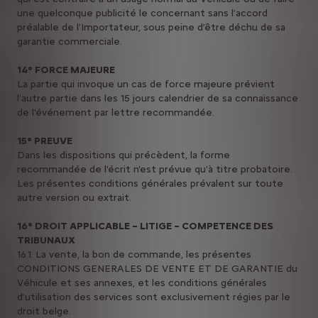
une quelconque publicité le concernant sans l’accord
préalable de l’Importateur, sous peine d’être déchu de sa
garantie commerciale.
14° FORCE MAJEURE
La partie qui invoque un cas de force majeure prévient
l'autre partie dans les 15 jours calendrier de sa connaissance
de l'événement par lettre recommandée.
15° PREUVE
Dans les dispositions qui précèdent, la forme
recommandée de l'écrit n'est prévue qu'à titre probatoire.
Les présentes conditions générales prévalent sur toute
autre version ou extrait.
16° DROIT APPLICABLE – LITIGE – COMPETENCE DES
TRIBUNAUX
16.1. La vente, la bon de commande, les présentes
CONDITIONS GENERALES DE VENTE ET DE GARANTIE du
Véhicule et ses annexes, et les conditions générales
d’utilisation des services sont exclusivement régies par le
droit belge.