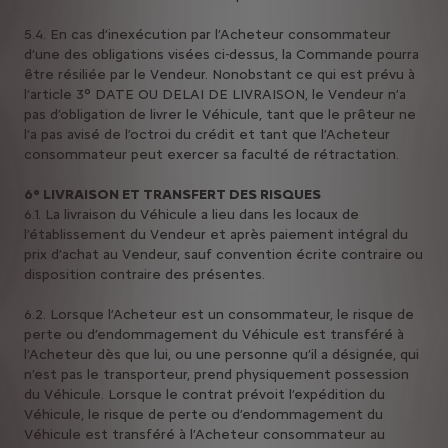
5.4. En cas d’inexécution par l’Acheteur consommateur
d’une des obligations visées ci-dessus, la Commande pourra
être résiliée par le Vendeur. Nonobstant ce qui est prévu à
l’article 3° DATE OU DELAI DE LIVRAISON, le Vendeur n’a
pas d’obligation de livrer le Véhicule, tant que le prêteur ne
l’a pas avisé de l’octroi du crédit et tant que l’Acheteur
consommateur peut exercer sa faculté de rétractation.
6° LIVRAISON ET TRANSFERT DES RISQUES
6.1. La livraison du Véhicule a lieu dans les locaux de
l’établissement du Vendeur et après paiement intégral du
prix d’achat au Vendeur, sauf convention écrite contraire ou
disposition contraire des présentes.
6.2. Lorsque l’Acheteur est un consommateur, le risque de
perte ou d’endommagement du Véhicule est transféré à
l’Acheteur dès que lui, ou une personne qu’il a désignée, qui
n’est pas le transporteur, prend physiquement possession
du Véhicule. Lorsque le contrat prévoit l’expédition du
Véhicule, le risque de perte ou d’endommagement du
Véhicule est transféré à l’Acheteur consommateur au