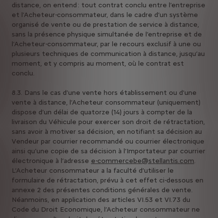
distance, on entend : tout contrat conclu entre l’entreprise
et l’Acheteur-consommateur, dans le cadre d’un système
organisé de vente ou de prestation de service à distance,
sans la présence physique simultanée de l’entreprise et de
l’Acheteur-consommateur, par le recours exclusif à une ou
plusieurs techniques de communication à distance, jusqu’au
moment, et y compris au moment, où le contrat est
conclu.
8.3. Dans le cas d’une vente hors établissement ou d’une
vente à distance, l’Acheteur consommateur (uniquement)
dispose d’un délai de quatorze (14) jours à compter de la
livraison du Véhicule pour exercer son droit de rétractation,
sans avoir à motiver sa décision, en notifiant sa décision au
Vendeur par courrier recommandé ou courrier électronique
ainsi qu'une copie de sa décision à l’Importateur par courrier
électronique à l’adresse
e-commercebe@stellantis.com
.
L’Acheteur consommateur a la faculté d’utiliser le
formulaire de rétractation, prévu à cet effet ci-dessous en
annexe 2 des présentes conditions générales de vente.
Néanmoins, en application des articles VI.53 et VI.73 du
Code du Droit Economique, l’Acheteur consommateur ne