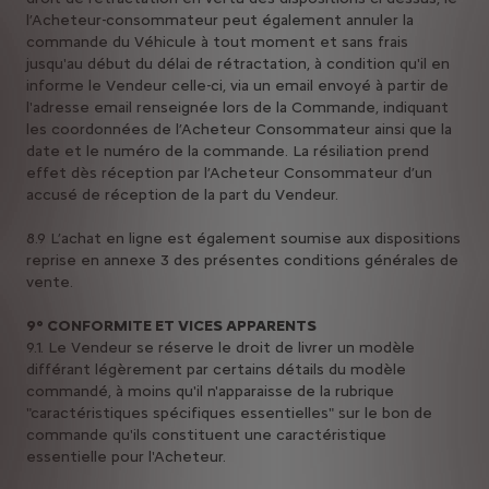
l’Acheteur-consommateur peut également annuler la
commande du Véhicule à tout moment et sans frais
jusqu'au début du délai de rétractation, à condition qu'il en
informe le Vendeur celle-ci, via un email envoyé à partir de
l'adresse email renseignée lors de la Commande, indiquant
les coordonnées de l’Acheteur Consommateur ainsi que la
date et le numéro de la commande. La résiliation prend
effet dès réception par l’Acheteur Consommateur d’un
accusé de réception de la part du Vendeur.
8.9 L’achat en ligne est également soumise aux dispositions
reprise en annexe 3 des présentes conditions générales de
vente.
9° CONFORMITE ET VICES APPARENTS
9.1. Le Vendeur se réserve le droit de livrer un modèle
différant légèrement par certains détails du modèle
commandé, à moins qu'il n'apparaisse de la rubrique
"caractéristiques spécifiques essentielles" sur le bon de
commande qu'ils constituent une caractéristique
essentielle pour l'Acheteur.