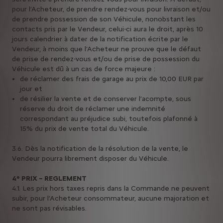
pour l’Acheteur, de prendre rendez-vous pour livraison et/ou
de prendre possession de son Véhicule, nonobstant les
contacts pris par le Vendeur, celui-ci aura le droit, après 10
jours calendrier à dater de la notification écrite par le
Vendeur, à moins que l’Acheteur ne prouve que le défaut
de prise de rendez-vous et/ou de prise de possession du
Véhicule est dû à un cas de force majeure :
de réclamer des frais de garage au prix de 10,00 EUR par
jour et
de résilier la vente et de conserver l’acompte, sous
réserve du droit de réclamer une indemnité
correspondant au préjudice subi, toutefois plafonné à
15% du prix de vente total du Véhicule.
3.6. Dès la notification de la résolution de la vente, le
Vendeur pourra librement disposer du Véhicule.
4° PRIX – REGLEMENT
4.1. Les prix hors taxes repris dans la Commande ne peuvent
subir, pour l’Acheteur consommateur, aucune majoration et
ne sont pas révisables.