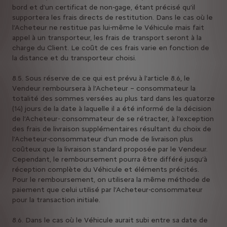
bord et d’un certificat de non-gage, étant précisé qu’il
supportera les frais directs de restitution. Dans le cas où le
l’Acheteur ne restitue pas lui-même le Véhicule mais fait
appel à un transporteur, les frais de transport seront à la
charge du Client. Le coût de ces frais varie en fonction de
la distance et du transporteur choisi.
8.5. Sous réserve de ce qui est prévu à l’article 8.6, le
Vendeur remboursera à l’Acheteur – consommateur la
totalité des sommes versées au plus tard dans les quatorze
(14) jours de la date à laquelle il a été informé de la décision
de l’Acheteur- consommateur de se rétracter, à l’exception
des frais de livraison supplémentaires résultant du choix de
l’Acheteur-consommateur d’un mode de livraison plus
coûteux que la livraison standard proposée par le Vendeur.
Cependant, le remboursement pourra être différé jusqu’à
réception complète du Véhicule et éléments précités.
Pour le remboursement, on utilisera la même méthode de
paiement que celui utilisé par l’Acheteur-consommateur
pour la transaction initiale.
8.6. Dans le cas où le Véhicule aurait subi entre sa date de