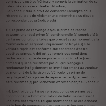
dommage causé au Véhicule, y compris la diminution de sa
valeur liée à son éventuelle utilisation ;
- le Vendeur aura le droit de conserver l’acompte sous
réserve du droit de réclamer une indemnité plus élevée
correspondant au préjudice subi.
4.7. La prime de recyclage et/ou la prime de reprise
est/sont une (des) prime (s) conditionnelle (s) soumise(s) à
certaines conditions telles que précisées au moment de la
Commande et est/sont uniquement octroyée(s) si le
véhicule repris est conforme aux conditions d’octroi
desdites primes. A défaut de remplir ces conditions,
l’Acheteur accepte de ne pas avoir droit à cette (ces)
primes(s) qu’il ne réclamera pas ou qu’il s’engage à
rembourser intégralement et immédiatement au Vendeur
au moment de la livraison du Véhicule. La prime de
recyclage et/ou la prime de reprise ne peut/peuvent donc
être réclamée(s) par l'Acheteur et revien(nen)t au Vendeur
4.8. L’octroi de certaines remises, bonus ou primes est
conditionné par l’immatriculation du Véhicule neuf avant
une date déterminée tel que mentionnée, le cas échéant,
sur le bon de commande. Ces remises et/ou bonus et/ou