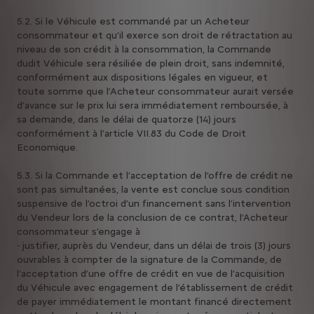
5.2. Si le Véhicule est commandé par un Acheteur
consommateur et qu’il exerce son droit de rétractation au
niveau de son crédit à la consommation, la Commande
dudit Véhicule sera résiliée de plein droit, sans indemnité,
conformément aux dispositions légales en vigueur, et
toute somme que l’Acheteur consommateur aurait versée
d’avance sur le prix lui sera immédiatement remboursée, à
sa demande, dans le délai de quatorze (14) jours
conformément à l’article VII.83 du Code de Droit
Economique.
5.3. Si la Commande et l’acceptation de l’offre de crédit ne
sont pas simultanées, la vente est conclue sous condition
suspensive de l’octroi d’un financement sans l’intervention
du Vendeur lors de la conclusion de ce contrat, l’Acheteur
consommateur s’engage à
- justifier, auprès du Vendeur, dans un délai de trois (3) jours
ouvrables à compter de la signature de la Commande, de
l’acceptation d’une offre de crédit en vue de l’acquisition
du Véhicule avec engagement de l’établissement de crédit
de payer immédiatement le montant financé directement