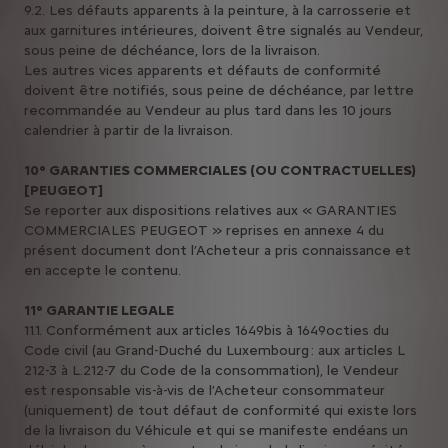
9.2. Les défauts apparents à la peinture, à la carrosserie et
aux garnitures intérieures, doivent être signalés au Vendeur,
sous peine de déchéance, lors de la livraison.
Les autres vices apparents et défauts de conformité
doivent être notifiés, sous peine de déchéance, par lettre
recommandée au Vendeur au plus tard dans les 10 jours
calendrier à partir de la livraison.
10° GARANTIES COMMERCIALES (OU CONTRACTUELLES)
[PEUGEOT]
Se reporter aux dispositions relatives aux « GARANTIES
COMMERCIALES PEUGEOT » reprises en annexe 4 du
présent document dont l’Acheteur a pris connaissance et
en accepte le contenu.
11° GARANTIE LEGALE
11.1. Conformément aux articles 1649bis à 1649octies du
Code civil (au Grand-Duché du Luxembourg : aux articles L
212-3 à L.212-7 du Code de la consommation), le Vendeur
est responsable vis-à-vis de l’Acheteur consommateur
(uniquement) de tout défaut de conformité qui existe lors
de la livraison du Véhicule et qui se manifeste endéans un