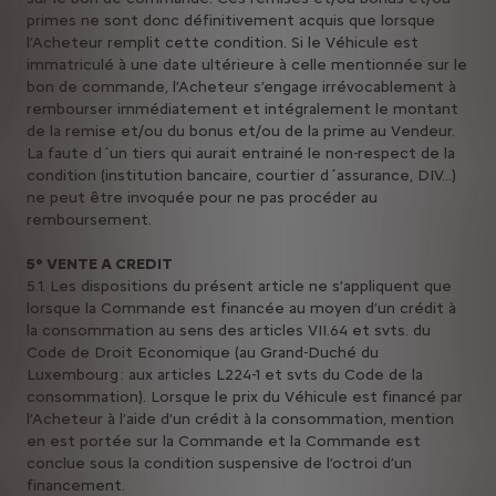
primes ne sont donc définitivement acquis que lorsque
l’Acheteur remplit cette condition. Si le Véhicule est
immatriculé à une date ultérieure à celle mentionnée sur le
bon de commande, l’Acheteur s’engage irrévocablement à
rembourser immédiatement et intégralement le montant
de la remise et/ou du bonus et/ou de la prime au Vendeur.
La faute d´un tiers qui aurait entrainé le non-respect de la
condition (institution bancaire, courtier d´assurance, DIV...)
ne peut être invoquée pour ne pas procéder au
remboursement.
5° VENTE A CREDIT
5.1. Les dispositions du présent article ne s’appliquent que
lorsque la Commande est financée au moyen d’un crédit à
la consommation au sens des articles VII.64 et svts. du
Code de Droit Economique (au Grand-Duché du
Luxembourg : aux articles L224-1 et svts du Code de la
consommation). Lorsque le prix du Véhicule est financé par
l’Acheteur à l’aide d’un crédit à la consommation, mention
en est portée sur la Commande et la Commande est
conclue sous la condition suspensive de l’octroi d’un
financement.