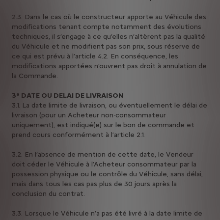
2.3. Dans le cas où le constructeur apporte au Véhicule des
modifications tenant compte notamment des évolutions
techniques, il s’engage à ce qu’elles n’altèrent pas la qualité
du Véhicule et ne modifient pas son prix, sous réserve de
ce qui est prévu à l’article 4.2. En conséquence, les
modifications apportées n’ouvrent pas droit à annulation de
la Commande.
3° DATE OU DELAI DE LIVRAISON
3.1. La date limite de livraison, ou éventuellement le délai de
livraison (pour un Acheteur non-consommateur
uniquement), est indiqué(e) sur le bon de commande et
prend cours conformément à l’article 2.1.
3.2. En l’absence de mention de cette date, le Vendeur
doit céder le Véhicule à l’Acheteur consommateur par la
possession physique ou le contrôle du Véhicule, sans délai,
mais dans tous les cas pas plus de 30 jours après la
conclusion du contrat.
3.3. Lorsque le Véhicule n’a pas été livré à la date limite de