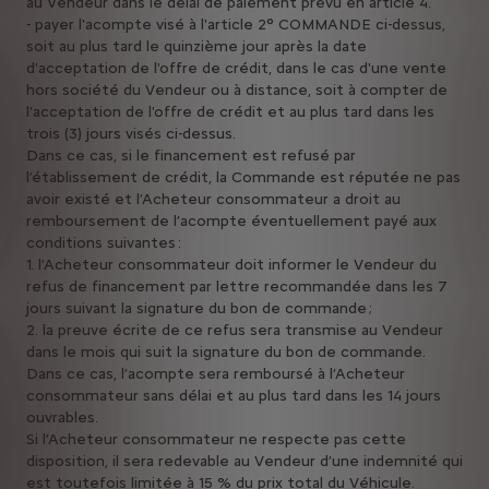
au Vendeur dans le délai de paiement prévu en article 4.
- payer l'acompte visé à l'article 2° COMMANDE ci-dessus,
soit au plus tard le quinzième jour après la date
d'acceptation de l'offre de crédit, dans le cas d'une vente
hors société du Vendeur ou à distance, soit à compter de
l'acceptation de l'offre de crédit et au plus tard dans les
trois (3) jours visés ci-dessus.
Dans ce cas, si le financement est refusé par
l’établissement de crédit, la Commande est réputée ne pas
avoir existé et l’Acheteur consommateur a droit au
remboursement de l’acompte éventuellement payé aux
conditions suivantes :
1. l’Acheteur consommateur doit informer le Vendeur du
refus de financement par lettre recommandée dans les 7
jours suivant la signature du bon de commande ;
2. la preuve écrite de ce refus sera transmise au Vendeur
dans le mois qui suit la signature du bon de commande.
Dans ce cas, l’acompte sera remboursé à l’Acheteur
consommateur sans délai et au plus tard dans les 14 jours
ouvrables.
Si l’Acheteur consommateur ne respecte pas cette
disposition, il sera redevable au Vendeur d’une indemnité qui
est toutefois limitée à 15 % du prix total du Véhicule.