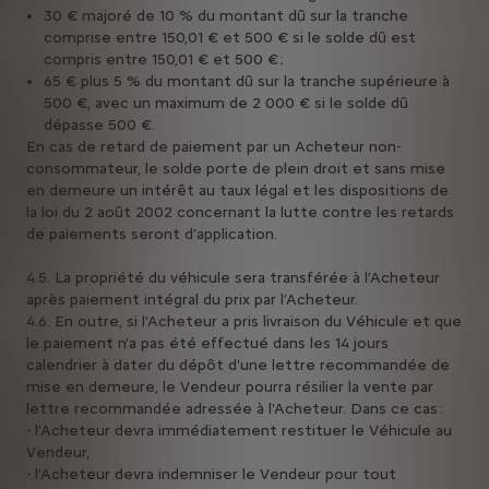
30 € majoré de 10 % du montant dû sur la tranche
comprise entre 150,01 € et 500 € si le solde dû est
compris entre 150,01 € et 500 € ;
65 € plus 5 % du montant dû sur la tranche supérieure à
500 €, avec un maximum de 2 000 € si le solde dû
dépasse 500 €.
En cas de retard de paiement par un Acheteur non-
consommateur, le solde porte de plein droit et sans mise
en demeure un intérêt au taux légal et les dispositions de
la loi du 2 août 2002 concernant la lutte contre les retards
de paiements seront d’application.
4.5. La propriété du véhicule sera transférée à l’Acheteur
après paiement intégral du prix par l’Acheteur.
4.6. En outre, si l’Acheteur a pris livraison du Véhicule et que
le paiement n'a pas été effectué dans les 14 jours
calendrier à dater du dépôt d'une lettre recommandée de
mise en demeure, le Vendeur pourra résilier la vente par
lettre recommandée adressée à l'Acheteur. Dans ce cas :
- l’Acheteur devra immédiatement restituer le Véhicule au
Vendeur,
- l’Acheteur devra indemniser le Vendeur pour tout