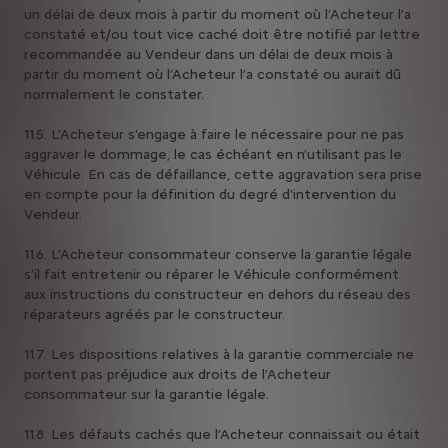
un délai de deux mois à partir du moment où l’Acheteur l’a
constaté et/ou tout vice caché doit être notifié par lettre
recommandée au Vendeur dans un délai de deux mois à
partir du moment où l’Acheteur l’a constaté ou aurait dû
normalement le constater.
11.5. L’Acheteur s'engage à faire le nécessaire pour ne pas
aggraver le dommage, le cas échéant en n'utilisant pas le
Véhicule. En cas de défaillance, cette aggravation sera prise
en compte pour la définition du degré d'intervention du
Vendeur.
11.6. L’Acheteur consommateur conserve la garantie légale
s’il fait entretenir ou réparer le Véhicule conformément
aux instructions du constructeur en dehors du réseau des
réparateurs agréés par le constructeur.
11.7. Les dispositions relatives à la garantie commerciale ne
portent pas préjudice aux droits de l’Acheteur
consommateur sur la garantie légale.
11.8. Les défauts cachés que l’Acheteur connaissait ou était