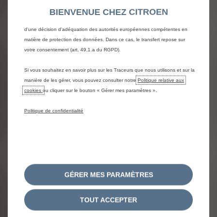
Traceurs peuvent être traités par des tiers situés en dehors de l’Espace
BIENVENUE CHEZ CITROEN
économique européen (EEE), dans des pays ne bénéficiant pas encore
FORMULAIRE DE
d’une décision d’adéquation des autorités européennes compétentes en
matière de protection des données. Dans ce cas, le transfert repose sur
DEMANDE D'OFFRE
votre consentement (art. 49.1.a du RGPD).
Client Particulier
Si vous souhaitez en savoir plus sur les Traceurs que nous utilisons et sur la
manière de les gérer, vous pouvez consulter notre
Politique relative aux
cookies
ou cliquer sur le bouton « Gérer mes paramètres ».
Politique de confidentialité
GÉRER MES PARAMÈTRES
DÉCLARATION DE CONFIDENTIALITÉ
MENTIONS LÉGALES
COOKIES
TOUT ACCEPTER
CONSENTEMENT COOKIE
ACCESSIBILITÉ