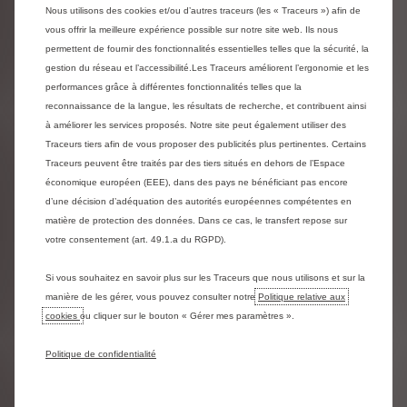
précédentes de moteurs PureTech 1.0 et 1.2 est mise
Nous utilisons des cookies et/ou d’autres traceurs (les « Traceurs ») afin de
en place depuis mars 2024, couvrant 100 % des coûts
vous offrir la meilleure expérience possible sur notre site web. Ils nous
jusqu'à 10 ans ou 180.000 kilomètres pour les pièces et
permettent de fournir des fonctionnalités essentielles telles que la sécurité, la
la main-d'œuvre, sous certaines conditions.
gestion du réseau et l’accessibilité.Les Traceurs améliorent l’ergonomie et les
performances grâce à différentes fonctionnalités telles que la
Si vous avez eu à payer des frais de réparation avec ces
reconnaissance de la langue, les résultats de recherche, et contribuent ainsi
moteurs en raison d'une consommation d'huile
à améliorer les services proposés. Notre site peut également utiliser des
excessive et/ou d'une dégradation prématurée de la
Traceurs tiers afin de vous proposer des publicités plus pertinentes. Certains
courroie de distribution entre le 1er janvier 2022 et le
Traceurs peuvent être traités par des tiers situés en dehors de l’Espace
31 décembre 2024, vous pourriez avoir droit à une
économique européen (EEE), dans des pays ne bénéficiant pas encore
compensation financière.
d’une décision d’adéquation des autorités européennes compétentes en
matière de protection des données. Dans ce cas, le transfert repose sur
Une plateforme en ligne est disponible pour vous
votre consentement (art. 49.1.a du RGPD).
permettre de soumettre votre dossier et de fournir
les documents nécessaires à son évaluation par nos
Si vous souhaitez en savoir plus sur les Traceurs que nous utilisons et sur la
équipes, permettant un traitement rapide et pratique
manière de les gérer, vous pouvez consulter notre
Politique relative aux
de votre demande.
cookies
ou cliquer sur le bouton « Gérer mes paramètres ».
Les conditions de cette politique d'indemnisation
spéciale peuvent être consultées
ici
.
Pour soumettre votre réclamation, veuillez accéder à
Politique de confidentialité
cette page :
https://stellantis-support.com
.