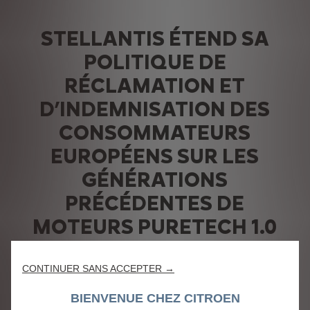
STELLANTIS ÉTEND SA
POLITIQUE DE
RÉCLAMATION ET
D’INDEMNISATION DES
CONSOMMATEURS
EUROPÉENS SUR LES
GÉNÉRATIONS
PRÉCÉDENTES DE
MOTEURS PURETECH 1.0
ET 1.2
CONTINUER SANS ACCEPTER →
La sécurité et la satisfaction de nos clients sont les
priorités de Citroën.
BIENVENUE CHEZ CITROEN
Une extension de garantie pour les générations