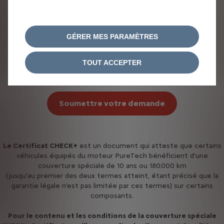
Si vous avez des questions, n'hésitez pas à contacter
votre concessionnaire Citroën agréé ou notre service
GÉRER MES PARAMÈTRES
clientèle au 02 206 68 00 du lundi au vendredi de 9h00
TOUT ACCEPTER
à 18h00
Soumettre votre demande
Le Certificat CHECK+
est un document qui atteste que certains
véhicules équipés du moteur PureTech bénéficient d’une
couverture spéciale de 10 ans ou 180.000 km
(jusqu’au premier des deux termes atteint, étant précisé que la
garantie légale n’est pas limitée par ces termes) sur certains
composants.​
Pour le contenu et les conditions de la couverture spéciale