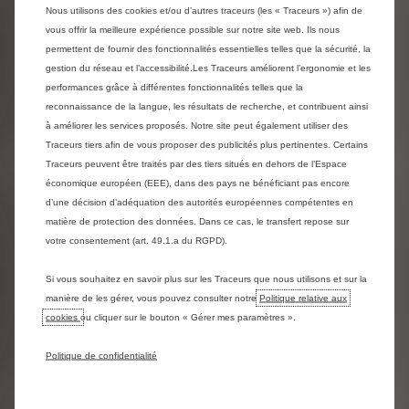
Citroën DS4 (du 05/05/2010 au 03/02/2017)
Nous utilisons des cookies et/ou d’autres traceurs (les « Traceurs ») afin de
Citroën DS5 (du 30/06/2010 au 09/02/2018)
vous offrir la meilleure expérience possible sur notre site web. Ils nous
Citroën C-Zéro (d’octobre 2010 à février
permettent de fournir des fonctionnalités essentielles telles que la sécurité, la
gestion du réseau et l’accessibilité.Les Traceurs améliorent l’ergonomie et les
2017)
performances grâce à différentes fonctionnalités telles que la
reconnaissance de la langue, les résultats de recherche, et contribuent ainsi
Avec la vérification du numéro VIN ci-dessous,
à améliorer les services proposés. Notre site peut également utiliser des
vous pouvez facilement savoir si votre véhicule
Traceurs tiers afin de vous proposer des publicités plus pertinentes. Certains
est concerné et s’il a déjà été rappelé ou le
Traceurs peuvent être traités par des tiers situés en dehors de l’Espace
sera prochainement. Veuillez avoir votre
économique européen (EEE), dans des pays ne bénéficiant pas encore
numéro d’identification du véhicule (VIN) à
d’une décision d’adéquation des autorités européennes compétentes en
portée de main. Ce numéro figure sur la carte
matière de protection des données. Dans ce cas, le transfert repose sur
grise ou les documents d’assurance. Il s’agit
votre consentement (art. 49.1.a du RGPD).
d’un code alphanumérique de 17 caractères
attribué à chaque véhicule.
Si vous souhaitez en savoir plus sur les Traceurs que nous utilisons et sur la
manière de les gérer, vous pouvez consulter notre
Politique relative aux
Si, après l'enregistrement, vous ne parvenez pas
cookies
ou cliquer sur le bouton « Gérer mes paramètres ».
à obtenir une date de réparation appropriée
pour le remplacement de votre airbag Takata,
Politique de confidentialité
vous pouvez contacter un des deux centres
mentionnés ci-dessous, spécialement