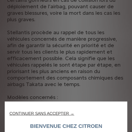
déploiement de l’airbag, pouvant causer de
graves blessures, voire la mort dans les cas les
plus graves.
Stellantis procède au rappel de tous les
véhicules concernés de manière progressive,
afin de garantir la sécurité en priorité et de
servir tous les clients le plus rapidement et
efficacement possible. Cela signifie que les
véhicules rappelés le sont étape par étape, en
priorisant les plus anciens en raison du
comportement des composants chimiques des
airbags Takata avec le temps.
Modèles concernés :
Citroën C3 Phase 2 (du 24/09/2008 au
CONTINUER SANS ACCEPTER →
21/02/2017)
Citroën C4 (du 02/02/2010 au 20/05/2018)
BIENVENUE CHEZ CITROEN
Citroën DS3 (du 05/12/2008 au 30/05/2019)