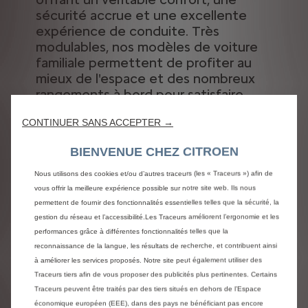
sécurité accrue et une excellente
expérience de conduite. Très
modulables, nos modèles de voiture
familiale permettent de profiter au
mieux de l'espace et des nombreux
rangements à bord pour satisfaire
toute la famille et bénéficier des.
CONTINUER SANS ACCEPTER →
Solutions de mobilité pour toutes
BIENVENUE CHEZ CITROEN
les familles
Nous utilisons des cookies et/ou d’autres traceurs (les « Traceurs ») afin de
vous offrir la meilleure expérience possible sur notre site web. Ils nous
Découvrez la gamme de voitures familiales Citroën :
permettent de fournir des fonctionnalités essentielles telles que la sécurité, la
gestion du réseau et l’accessibilité.Les Traceurs améliorent l’ergonomie et les
Elles sont toutes pratiques pour les trajets
performances grâce à différentes fonctionnalités telles que la
quotidiens tout en vous offrant un véritable confort,
reconnaissance de la langue, les résultats de recherche, et contribuent ainsi
une sécurité accrue et une excellente expérience de
à améliorer les services proposés. Notre site peut également utiliser des
conduite. Très modulables, nos modèles de voiture
Traceurs tiers afin de vous proposer des publicités plus pertinentes. Certains
familiale permettent de profiter au mieux de
Traceurs peuvent être traités par des tiers situés en dehors de l’Espace
l'espace et des nombreux rangements à bord pour
économique européen (EEE), dans des pays ne bénéficiant pas encore