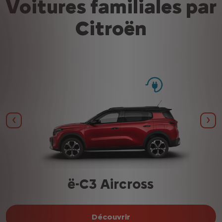
Voitures familiales par
Citroën
Précédent
Sui
ë-C3 Aircross
Découvrir