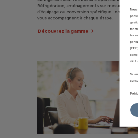
Réfrigération, aménagements sur mesure, trans
Nous 
d’équipage ou conversion spécifique : nos expert
possi
vous accompagnent à chaque étape.
gesti
fonct
Découvrez la gamme
les s
perti
(EEE)
compé
49.1.
Si vo
consu
Polit