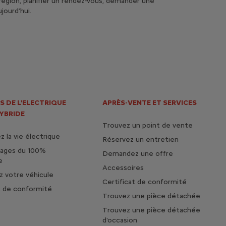
région, planifier un rendez-vous, demander une
jourd’hui.
S DE L'ELECTRIQUE
APRÈS-VENTE ET SERVICES
HYBRIDE
Trouvez un point de vente
 la vie électrique
Réservez un entretien
tages du 100%
Demandez une offre
e
Accessoires
 votre véhicule
Certificat de conformité
t de conformité
Trouvez une pièce détachée
Trouvez une pièce détachée
d'occasion