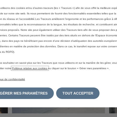
éten
port
24h/
utilisons des cookies et/ou d’autres traceurs (les « Traceurs ») afin de vous offrir la meilleure exp
Découvrez notre offre
s
diag
ble sur notre site web. Ils nous permettent de fournir des fonctionnalités essentielles telles que la 
prio
on du réseau et l’accessibilité.Les Traceurs améliorent l’ergonomie et les performances grâce à di
afin
ionnalités telles que la reconnaissance de la langue, les résultats de recherche, et contribuent ain
inte
ervices proposés. Notre site peut également utiliser des Traceurs tiers afin de vous proposer des p
nentes. Certains Traceurs peuvent être traités par des tiers situés en dehors de l’Espace écono
, dans des pays ne bénéficiant pas encore d’une décision d’adéquation des autorités européen
tentes en matière de protection des données. Dans ce cas, le transfert repose sur votre consent
a du RGPD).
us souhaitez en savoir plus sur les Traceurs que nous utilisons et sur la manière de les gérer, vo
lter notre
Politique relative aux cookies
ou cliquer sur le bouton « Gérer mes paramètres ».
ique de confidentialité
GÉRER MES PARAMÈTRES
TOUT ACCEPTER