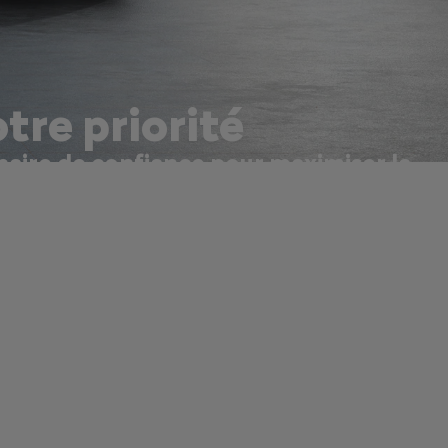
otre priorité
enaire de confiance pour maximiser la
nnalisées et un service prioritaire conçu pour réduire les