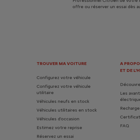
Professionnel Citroën de votre 
offre ou réserver un essai dès au
TROUVER MA VOITURE
A PROPO
ET DE L'
Configurez votre véhicule
Découvrez
Configurez votre véhicule
utilitaire
Les avan
s
électriqu
Véhicules neufs en stock
Rechargez
Véhicules utilitaires en stock
Certifica
Véhicules d'occasion
FAQ
Estimez votre reprise
Réservez un essai