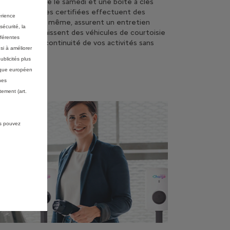
dus, un service le samedi et une boîte à clés
24. Nos équipes certifiées effectuent des
érience
nostics le jour même, assurent un entretien
sécurité, la
ritaire et fournissent des véhicules de courtoisie
fférentes
 de garantir la continuité de vos activités sans
si à améliorer
rruption.
ublicités plus
mique européen
nes
ement (art.
us pouvez