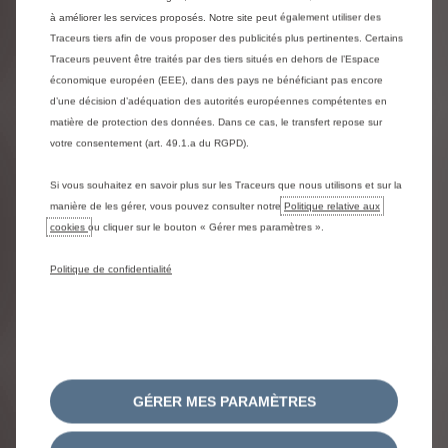
à améliorer les services proposés. Notre site peut également utiliser des
Traceurs tiers afin de vous proposer des publicités plus pertinentes. Certains
Electrique
Traceurs peuvent être traités par des tiers situés en dehors de l’Espace
économique européen (EEE), dans des pays ne bénéficiant pas encore
d’une décision d’adéquation des autorités européennes compétentes en
matière de protection des données. Dans ce cas, le transfert repose sur
votre consentement (art. 49.1.a du RGPD).
Si vous souhaitez en savoir plus sur les Traceurs que nous utilisons et sur la
manière de les gérer, vous pouvez consulter notre
Politique relative aux
cookies
ou cliquer sur le bouton « Gérer mes paramètres ».
Politique de confidentialité
ë-Jumpy
ë-Jumpy M 49kWh
GÉRER MES PARAMÈTRES