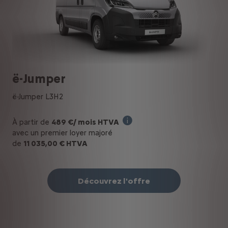
ë-Jumper
ë-Jumper L3H2
À partir de
489 €/ mois HTVA
Offre en Renting Financier pou
avec un premier loyer majoré
de
11 035,00 € HTVA
Découvrez l'offre