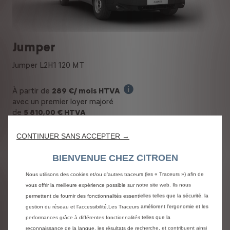
Jumper
Jumper L2H1 120 MT
À partir de
289 €/ mois HTVA
Offre en Renting Financier pou
avec un premier loyer majoré
de
5 810,00 € HTVA
CONTINUER SANS ACCEPTER →
Découvrez l'offre
BIENVENUE CHEZ CITROEN
Nous utilisons des cookies et/ou d’autres traceurs (les « Traceurs ») afin de
vous offrir la meilleure expérience possible sur notre site web. Ils nous
permettent de fournir des fonctionnalités essentielles telles que la sécurité, la
gestion du réseau et l’accessibilité.Les Traceurs améliorent l’ergonomie et les
performances grâce à différentes fonctionnalités telles que la
reconnaissance de la langue, les résultats de recherche, et contribuent ainsi