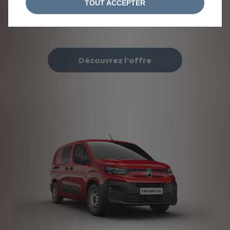
À partir de
329 €/ mois HTVA
TOUT ACCEPTER
Offre en Renting Financier pour
avec un premier loyer majoré
de
7 362,75 € HTVA
Découvrez l'offre