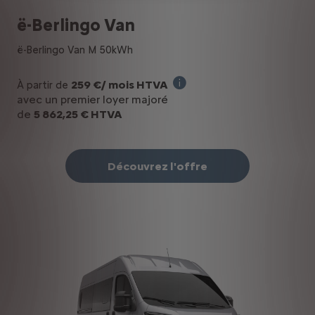
ë-Berlingo Van
ë-Berlingo Van M 50kWh
259 €/ mois HTVA
À partir de
Offre en Renting Financier 
avec un premier loyer majoré
de
5 862,25 € HTVA
Découvrez l'offre