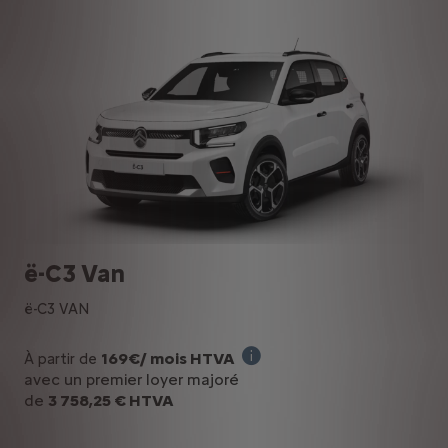
ë-C3 Van
ë-C3 VAN
169€/ mois HTVA
À partir de
Offre en Renting Financier p
avec un premier loyer majoré
de
3 758,25 € HTVA