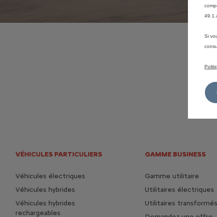
compé
49.1.
Si vo
consu
Polit
VÉHICULES PARTICULIERS
GAMME BUSINESS
Véhicules électriques
Gamme utilitaire
Véhicules hybrides
Utilitaires électriques
Véhicules hybrides
Utilitaires transformé
rechargeables
Demandez une offre