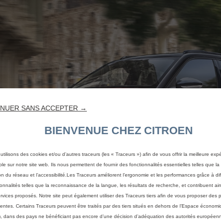
NUER SANS ACCEPTER →
BIENVENUE CHEZ CITROEN
utilisons des cookies et/ou d’autres traceurs (les « Traceurs ») afin de vous offrir la meilleure exp
ble sur notre site web. Ils nous permettent de fournir des fonctionnalités essentielles telles que la 
on du réseau et l’accessibilité.Les Traceurs améliorent l’ergonomie et les performances grâce à di
ionnalités telles que la reconnaissance de la langue, les résultats de recherche, et contribuent ain
ervices proposés. Notre site peut également utiliser des Traceurs tiers afin de vous proposer des p
nentes. Certains Traceurs peuvent être traités par des tiers situés en dehors de l’Espace écono
, dans des pays ne bénéficiant pas encore d’une décision d’adéquation des autorités européen