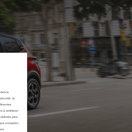
érience
sécurité, la
fférentes
si à améliorer
ublicités plus
mique européen
nes