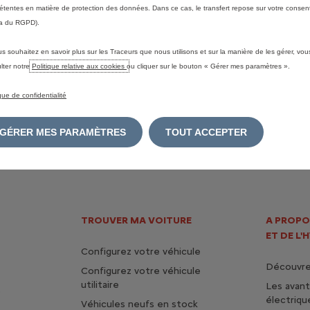
tentes en matière de protection des données. Dans ce cas, le transfert repose sur votre consent
a du RGPD).
us souhaitez en savoir plus sur les Traceurs que nous utilisons et sur la manière de les gérer, vo
lter notre
Politique relative aux cookies
ou cliquer sur le bouton « Gérer mes paramètres ».
ique de confidentialité
GÉRER MES PARAMÈTRES
TOUT ACCEPTER
TROUVER MA VOITURE
A PROPO
ET DE L'
Configurez votre véhicule
Découvrez
Configurez votre véhicule
utilitaire
Les avan
s
électriqu
Véhicules neufs en stock