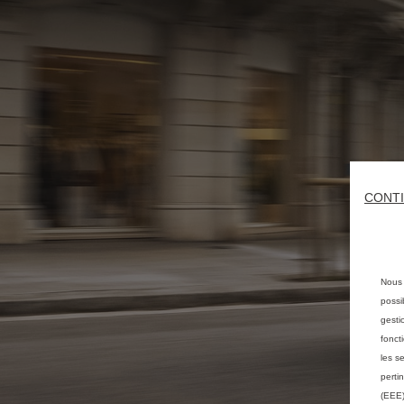
CONTI
Nous 
possi
gesti
fonct
les s
perti
(EEE)