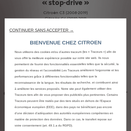
« stop-drive »
Citroën C3 (2008-2019)
Citroën C4 (2010-2011
Citroën DS3 (2008-2019)
CONTINUER SANS ACCEPTER →
Citroën DS4 (2010-2011)
Citroën DS5 (2010-2017)
BIENVENUE CHEZ CITROEN
Citroën C Zéro (2010-2017)
Nous utilisons des cookies et/ou d’autres traceurs (les « Traceurs ») afin de
vous offrir la meilleure expérience possible sur notre site web. Ils nous
Que faire ensuite ?
permettent de fournir des fonctionnalités essentielles telles que la sécurité, la
gestion du réseau et l’accessibilité.Les Traceurs améliorent l’ergonomie et les
Nous nous engageons pour votre
performances grâce à différentes fonctionnalités telles que la
sécurité et collaborons avec les
reconnaissance de la langue, les résultats de recherche, et contribuent ainsi
à améliorer les services proposés. Notre site peut également utiliser des
concessionnaires et techniciens pour
Traceurs tiers afin de vous proposer des publicités plus pertinentes. Certains
réaliser des réparations gratuites et
Traceurs peuvent être traités par des tiers situés en dehors de l’Espace
sûres le plus rapidement possible.
économique européen (EEE), dans des pays ne bénéficiant pas encore
d’une décision d’adéquation des autorités européennes compétentes en
Que vous ayez acheté votre voiture
matière de protection des données. Dans ce cas, le transfert repose sur
Stellantis neuve ou d’occasion, voici
votre consentement (art. 49.1.a du RGPD).