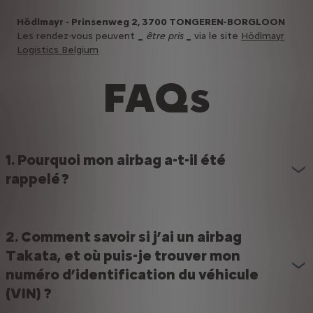
Hödlmayr - Prinsenweg 2, 3700 TONGEREN-BORGLOON
Les rendez-vous peuvent
_
être pris
_
via le site
Hödlmayr
Logistics Belgium
FAQs
1. Pourquoi mon airbag a-t-il été
rappelé ?
2. Comment savoir si j’ai un airbag
Takata, et où puis-je trouver mon
numéro d’identification du véhicule
(VIN) ?