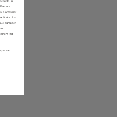
sécurité, la
fférentes
si à améliorer
ublicités plus
mique européen
nes
ement (art.
us pouvez