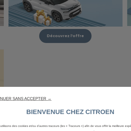
Découvrez l'offre
NUER SANS ACCEPTER →
BIENVENUE CHEZ CITROEN
utilisons des cookies et/ou d’autres traceurs (les « Traceurs ») afin de vous offrir la meilleure exp