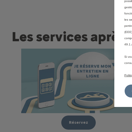
possi
gesti
fonct
les s
perti
Les services après
(EEE)
compé
49.1.
Si vo
consu
Polit
Réservez