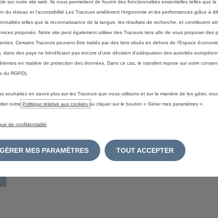
ble sur notre site web. Ils nous permettent de fournir des fonctionnalités essentielles telles que la 
on du réseau et l’accessibilité.Les Traceurs améliorent l’ergonomie et les performances grâce à di
ionnalités telles que la reconnaissance de la langue, les résultats de recherche, et contribuent ain
ervices proposés. Notre site peut également utiliser des Traceurs tiers afin de vous proposer des p
nentes. Certains Traceurs peuvent être traités par des tiers situés en dehors de l’Espace écono
-vente Citroën
, dans des pays ne bénéficiant pas encore d’une décision d’adéquation des autorités européen
tentes en matière de protection des données. Dans ce cas, le transfert repose sur votre consent
a du RGPD).
us souhaitez en savoir plus sur les Traceurs que nous utilisons et sur la manière de les gérer, vo
lter notre
Politique relative aux cookies
ou cliquer sur le bouton « Gérer mes paramètres ».
ique de confidentialité
GÉRER MES PARAMÈTRES
TOUT ACCEPTER