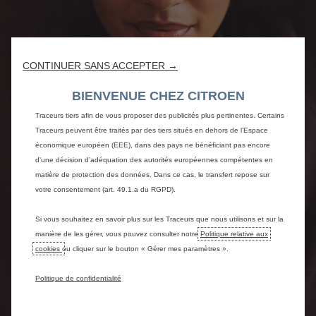
Nous utilisons des cookies et/ou d’autres traceurs (les « Traceurs ») afin de
vous offrir la meilleure expérience possible sur notre site web. Ils nous
permettent de fournir des fonctionnalités essentielles telles que la sécurité, la
gestion du réseau et l’accessibilité.Les Traceurs améliorent l’ergonomie et les
CONTINUER SANS ACCEPTER →
performances grâce à différentes fonctionnalités telles que la
reconnaissance de la langue, les résultats de recherche, et contribuent ainsi
BIENVENUE CHEZ CITROEN
à améliorer les services proposés. Notre site peut également utiliser des
Traceurs tiers afin de vous proposer des publicités plus pertinentes. Certains
Traceurs peuvent être traités par des tiers situés en dehors de l’Espace
économique européen (EEE), dans des pays ne bénéficiant pas encore
d’une décision d’adéquation des autorités européennes compétentes en
matière de protection des données. Dans ce cas, le transfert repose sur
votre consentement (art. 49.1.a du RGPD).
Si vous souhaitez en savoir plus sur les Traceurs que nous utilisons et sur la
manière de les gérer, vous pouvez consulter notre
Politique relative aux
cookies
ou cliquer sur le bouton « Gérer mes paramètres ».
Politique de confidentialité