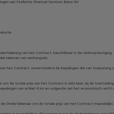
ngen aan Stellantis Financial Services Belux NV
website
 ondertekening van het Contract, beschikbaar in de verkoopvestiging.
ndertekenen van aanhangsels
van het Contract, onverminderd de bepalingen die van toepassing z
om de totale prijs van het Contract in één keer, bij de toetreding,
epalingen van artikel VI.64 en volgende van het economisch recht
n de Ondertekenaar om de totale prijs van het Contract maandelijks
n betaling in maandelijkse aflossingen moet de Ondertekenaar een