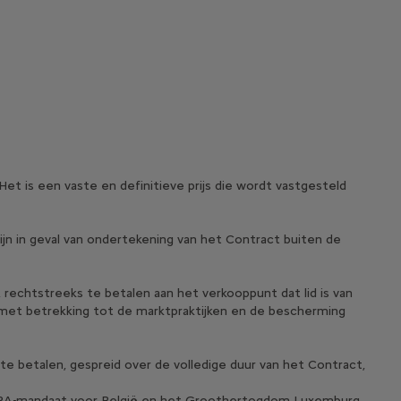
 Het is een vaste en definitieve prijs die wordt vastgesteld
ijn in geval van ondertekening van het Contract buiten de
 rechtstreeks te betalen aan het verkooppunt dat lid is van
 met betrekking tot de marktpraktijken en de bescherming
 te betalen, gespreid over de volledige duur van het Contract,
 SEPA-mandaat voor België en het Groothertogdom Luxemburg