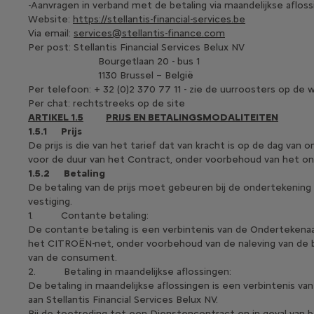
-Aanvragen in verband met de betaling via maandelijkse aflossi
Website:
https://stellantis-financial-services.be
Via email:
services@stellantis-finance.com
Per post: Stellantis Financial Services Belux NV
Bourgetlaan 20 - bus 1
1130 Brussel – België
Per telefoon: + 32 (0)2 370 77 11 - zie de uurroosters op de 
Per chat: rechtstreeks op de site
ARTIKEL 1.5
PRIJS EN BETALINGSMODALITEITEN
1.5.1
Prijs
De prijs is die van het tarief dat van kracht is op de dag van
voor de duur van het Contract, onder voorbehoud van het o
1.5.2
Betaling
De betaling van de prijs moet gebeuren bij de ondertekening 
vestiging.
1. Contante betaling:
De contante betaling is een verbintenis van de Ondertekenaar 
het CITROËN-net, onder voorbehoud van de naleving van de b
van de consument.
2. Betaling in maandelijkse aflossingen:
De betaling in maandelijkse aflossingen is een verbintenis va
aan Stellantis Financial Services Belux NV.
Bij de toetreding tot een Dienstencontract en in geval va