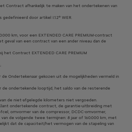
het Contract afhankelijk te maken van het ondertekenen van
gedefinieerd door artikel I.1.2° WER.
n 100.000 km, voor een EXTENDED CARE PREMIUM-contract
et geval van een contract van een ander niveau dan de
ve bij het Contract EXTENDED CARE PREMIUM
,
r de Ondertekenaar gekozen uit de mogelijkheden vermeld in
r de ondertekende looptijd, het saldo van de resterende
van de niet-afgelegde kilometers niet vergoeden.
Klant ondertekende contract, de garantie-uitbreiding met
dstofcel, omvormer van de compressor, DCDC-omvormer,
van de volgende twee termijnen: 8 jaar of 160.000 km, met
lijkt dat de capaciteit/het vermogen van de stapeling van