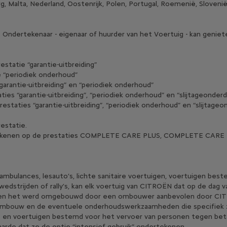
urg, Malta, Nederland, Oostenrijk, Polen, Portugal, Roemenië, Slovenië
 Ondertekenaar - eigenaar of huurder van het Voertuig - kan geniet
statie “garantie-uitbreiding”
 “periodiek onderhoud”
arantie-uitbreiding” en “periodiek onderhoud”
ies “garantie-uitbreiding”, “periodiek onderhoud” en “slijtageonderd
estaties “garantie-uitbreiding”, “periodiek onderhoud” en “slijtage
restatie.
l intekenen op de prestaties COMPLETE CARE PLUS, COMPLETE CA
ambulances, lesauto’s, lichte sanitaire voertuigen, voertuigen bes
edstrijden of rally’s, kan elk voertuig van CITROËN dat op de dag 
dien het werd omgebouwd door een ombouwer aanbevolen door CITRO
 ombouw en de eventuele onderhoudswerkzaamheden die specifiek zi
o’s en voertuigen bestemd voor het vervoer van personen tegen b
de dat ze de optie “intensief gebruik” ondertekenen.