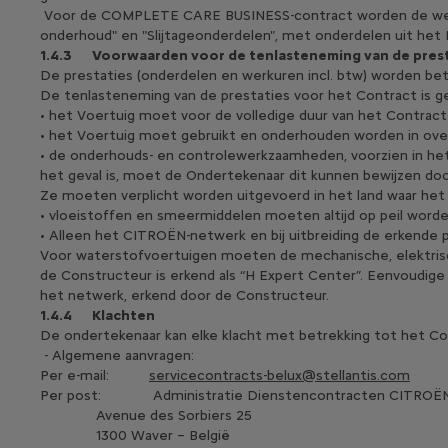
Voor de COMPLETE CARE BUSINESS-contract worden de werkza
onderhoud" en "Slijtageonderdelen", met onderdelen uit h
1.4.3
Voorwaarden voor de tenlasteneming van de pres
De prestaties (onderdelen en werkuren incl. btw) worden b
De tenlasteneming van de prestaties voor het Contract is ge
• het Voertuig moet voor de volledige duur van het Contract 
• het Voertuig moet gebruikt en onderhouden worden in o
• de onderhouds- en controlewerkzaamheden, voorzien in he
het geval is, moet de Ondertekenaar dit kunnen bewijzen doo
Ze moeten verplicht worden uitgevoerd in het land waar he
• vloeistoffen en smeermiddelen moeten altijd op peil word
• Alleen het CITROËN-netwerk en bij uitbreiding de erkende
Voor waterstofvoertuigen moeten de mechanische, elektrisc
de Constructeur is erkend als “H Expert Center”. Eenvoudig
het netwerk, erkend door de Constructeur.
1.4.4
Klachten
De ondertekenaar kan elke klacht met betrekking tot het C
- Algemene aanvragen:
Per e-mail:
servicecontracts-belux@stellantis.com
Per post: Administratie Dienstencontracten C
Avenue des Sorbiers 25
1300 Waver – België