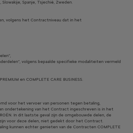
, Slowakije, Spanje, Tsjechië, Zweden.
en, volgens het Contractniveau dat in het
elen”,
onderdelen”, volgens bepaalde specifieke modaliteiten vermeld
RE PREMIUM en COMPLETE CARE BUSINESS.
temd voor het vervoer van personen tegen betaling,
van ondertekening van het Contract ingeschreven is in het
ËN. In dit laatste geval zijn de omgebouwde delen, de
jn voor deze delen, niet gedekt door het Contract.
etaling kunnen echter genieten van de Contracten COMPLETE