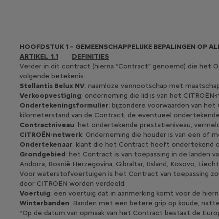
HOOFDSTUK 1 – GEMEENSCHAPPELIJKE BEPALINGEN OP 
ARTIKEL 1.1
DEFINITIES
Verder in dit contract (hierna “Contract” genoemd) die he
volgende betekenis:
Stellantis Belux NV
: naamloze vennootschap met maatschappel
Verkoopvestiging
: onderneming die lid is van het CITROËN-
Ondertekeningsformulier
: bijzondere voorwaarden van het
kilometerstand van de Contract, de eventueel ondertekende 
Contractniveau
: het ondertekende prestatieniveau, vermeld
CITROËN-netwerk
: Onderneming die houder is van een of 
Ondertekenaar
: klant die het Contract heeft ondertekend 
Grondgebied
: het Contract is van toepassing in de landen 
Andorra, Bosnië-Herzegovina, Gibraltar, IJsland, Kosovo, Lie
Voor waterstofvoertuigen is het Contract van toepassing zola
door CITROËN worden verdeeld.
Voertuig
: een voertuig dat in aanmerking komt voor de hier
Winterbanden
: Banden met een betere grip op koude, natte
*Op de datum van opmaak van het Contract bestaat de Europese 