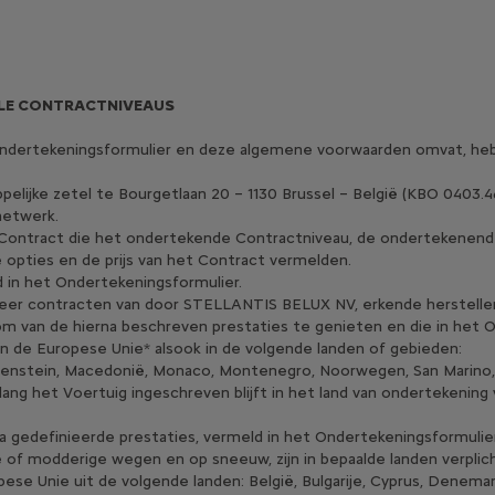
ALLE CONTRACTNIVEAUS
t Ondertekeningsformulier en deze algemene voorwaarden omvat, h
ijke zetel te Bourgetlaan 20 – 1130 Brussel – België (KBO 0403.46
netwerk.
 Contract die het ondertekende Contractniveau, de ondertekenende 
opties en de prijs van het Contract vermelden.
 in het Ondertekeningsformulier.
meer contracten van door STELLANTIS BELUX NV, erkende herstelle
om van de hierna beschreven prestaties te genieten en die in het 
van de Europese Unie* alsook in de volgende landen of gebieden:
chtenstein, Macedonië, Monaco, Montenegro, Noorwegen, San Marino, S
ng het Voertuig ingeschreven blijft in het land van ondertekening 
na gedefinieerde prestaties, vermeld in het Ondertekeningsformulier
 of modderige wegen en op sneeuw, zijn in bepaalde landen verplic
Unie uit de volgende landen: België, Bulgarije, Cyprus, Denemarken,