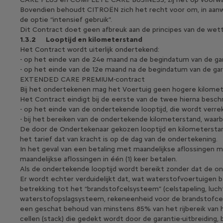
Bovendien behoudt CITROËN zich het recht voor om, in aanwe
de optie “intensief gebruik”.
Dit Contract doet geen afbreuk aan de principes van de wettel
1.3.2
Looptijd en kilometerstand
Het Contract wordt uiterlijk ondertekend:
- op het einde van de 24e maand na de begindatum van de 
- op het einde van de 12e maand na de begindatum van de gar
EXTENDED CARE PREMIUM-contract
Bij het ondertekenen mag het Voertuig geen hogere kilome
Het Contract eindigt bij de eerste van de twee hierna besc
- op het einde van de ondertekende looptijd, die wordt verr
- bij het bereiken van de ondertekende kilometerstand, waarb
De door de Ondertekenaar gekozen looptijd en kilometersta
het tarief dat van kracht is op de dag van de ondertekening.
In het geval van een betaling met maandelijkse aflossingen 
maandelijkse aflossingen in één (1) keer betalen.
Als de ondertekende looptijd wordt bereikt zonder dat de o
Er wordt echter verduidelijkt dat, wat waterstofvoertuigen 
betrekking tot het “brandstofcelsysteem” (celstapeling, lu
waterstofopslagsysteem, rekeneenheid voor de brandstofcel 
een geschat behoud van minstens 85% van het rijbereik van h
cellen (stack) die gedekt wordt door de garantie-uitbreiding, b