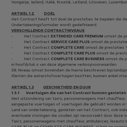
Hongarije, Ierland, Italië, Kroatië, Letland, Litouwen, Luxemb
ARTIKEL 1.2
DOEL
Het Contract heeft tot doel de prestaties te bepalen die de
Ondertekeningsformulier wordt gedefinieerd.
VERSCHILLENDE CONTRACTNIVEAUS
- Het Contract
EXTENDED CARE PREMIUM
omvat de pre
- Het Contract
SERVICE CARE PLUS
omvat de prestatie
- Het Contract
COMPLETE CARE
omvat de prestaties “g
- Het Contract
COMPLETE CARE PLUS
omvat de prestat
- Het Contract
COMPLETE CARE BUSINESS
omvat de pr
in hoofdstuk 6 van deze algemene verkoopvoorwaarden.
Elk Niveau omvat bovendien de hierna beschreven bijstandsp
Klanten die waterstofvoertuigen bezitten, kunnen enke
ARTIKEL 1.3
GESCHIKTHEID EN DUUR
1.3.1
Voertuigen die van het Contract kunnen genieten
Met uitzondering van taxi's, personenwagens met chauffeur, 
aangepaste voertuigen of voertuigen die gebruikt worden in w
Land van ondertekening, genieten van het Contract, ook in
eventuele storingen die zouden zijn veroorzaakt door deze
Taxi’s, personenwagens met chauffeur, ambulances, lesaut
CARE PLUS en COMPLETE CARE BUSINESS, zij het op voorwaar