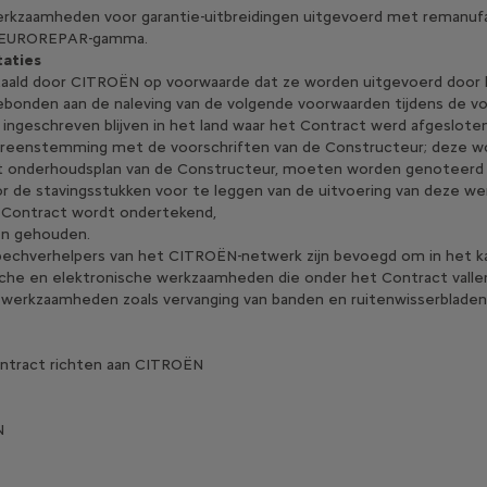
amheden voor garantie-uitbreidingen uitgevoerd met remanufact
et EUROREPAR-gamma.
taties
etaald door CITROËN op voorwaarde dat ze worden uitgevoerd doo
bonden aan de naleving van de volgende voorwaarden tijdens de vol
ingeschreven blijven in het land waar het Contract werd afgesloten
vereenstemming met de voorschriften van de Constructeur; deze 
t onderhoudsplan van de Constructeur, moeten worden genoteerd in
r de stavingsstukken voor te leggen van de uitvoering van deze wer
t Contract wordt ondertekend,
en gehouden.
 pechverhelpers van het CITROËN-netwerk zijn bevoegd om in het 
he en elektronische werkzaamheden die onder het Contract vallen
e werkzaamheden zoals vervanging van banden en ruitenwisserblade
ontract richten aan CITROËN
ITROËN