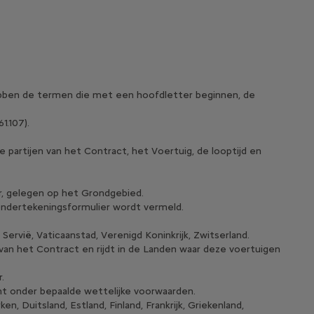
ebben de termen die met een hoofdletter beginnen, de
1.107).
partijen van het Contract, het Voertuig, de looptijd en
r, gelegen op het Grondgebied.
Ondertekeningsformulier wordt vermeld.
ervië, Vaticaanstad, Verenigd Koninkrijk, Zwitserland.
van het Contract en rijdt in de Landen waar deze voertuigen
.
ht onder bepaalde wettelijke voorwaarden.
 Duitsland, Estland, Finland, Frankrijk, Griekenland,