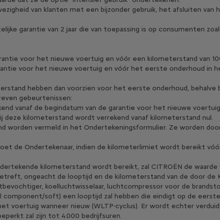
zigheid van klanten met een bijzonder gebruik, het afsluiten van 
ijke garantie van 2 jaar die van toepassing is op consumenten zoals 
garantie voor het nieuwe voertuig en vóór een kilometerstand va
antie voor het nieuwe voertuig en vóór het eerste onderhoud in h
terstand hebben dan voorzien voor het eerste onderhoud, behal
hreven gebeurtenissen:
ekend vanaf de begindatum van de garantie voor het nieuwe voertuig
ij deze kilometerstand wordt verrekend vanaf kilometerstand nul.
nd worden vermeld in het Ondertekeningsformulier. Ze worden doo
moet de Ondertekenaar, indien de kilometerlimiet wordt bereikt vóó
ndertekende kilometerstand wordt bereikt, zal CITROËN de waarde 
betreft, ongeacht de looptijd en de kilometerstand van de door de 
chtbevochtiger, koelluchtwisselaar, luchtcompressor voor de bran
component/soft) een looptijd zal hebben die eindigt op de eerste 
et voertuig wanneer nieuw (WLTP-cyclus). Er wordt echter verduide
eperkt zal zijn tot 4.000 bedrijfsuren.