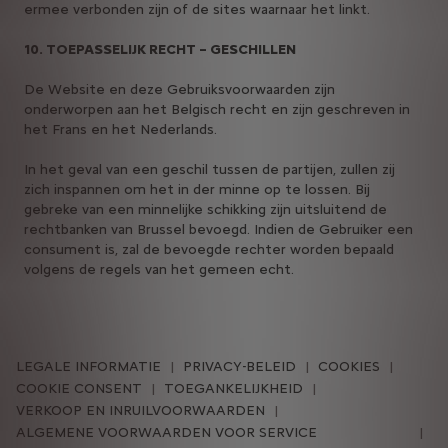
ermee verbonden zijn of de sites waarnaar het linkt.
10. TOEPASSELIJK RECHT – GESCHILLEN
De Website en deze Gebruiksvoorwaarden zijn
onderworpen aan het Belgisch recht en zijn geschreven in
het Frans en het Nederlands.
In het geval van een geschil tussen de partijen, zullen zij
zich inspannen om het in der minne op te lossen. Bij
gebreke van een minnelijke schikking zijn uitsluitend de
rechtbanken van Brussel bevoegd. Indien de Gebruiker een
consument is, zal de bevoegde rechter worden bepaald
volgens de regels van het gemeen echt.
LEGALE INFORMATIE
PRIVACY-BELEID
COOKIES
COOKIE CONSENT
TOEGANKELIJKHEID
VERKOOP EN INRUILVOORWAARDEN
ALGEMENE VOORWAARDEN VOOR SERVICE