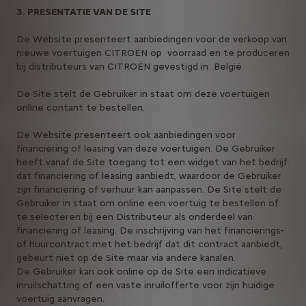
3. PRESENTATIE VAN DE SITE
De Website presenteert aanbiedingen voor de verkoop van
nieuwe voertuigen CITROËN op voorraad en te produceren
bij distributeurs van CITROËN gevestigd in België.
De Site stelt de Gebruiker in staat om deze voertuigen
online contant te bestellen.
De Website presenteert ook aanbiedingen voor
financiering of leasing van deze voertuigen. De Gebruiker
heeft vanaf de Site toegang tot een widget van het bedrijf
dat financiering of leasing aanbiedt, waardoor de Gebruiker
zijn financiering of verhuur kan aanpassen. De Site stelt de
Gebruiker in staat om online een voertuig te bestellen of
te selecteren bij een Distributeur als onderdeel van
financiering of leasing. De inschrijving van het financierings-
of huurcontract met het bedrijf dat dit contract aanbiedt,
gebeurt niet op de Site maar via andere kanalen.
De Gebruiker kan ook online op de Site een indicatieve
inruilschatting of een vaste inruilofferte voor zijn huidige
voertuig aanvragen.