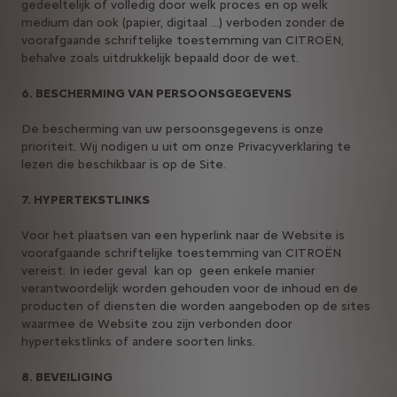
gedeeltelijk of volledig door welk proces en op welk
medium dan ook (papier, digitaal ...) verboden zonder de
voorafgaande schriftelijke toestemming van CITROËN,
behalve zoals uitdrukkelijk bepaald door de wet.
6. BESCHERMING VAN PERSOONSGEGEVENS
De bescherming van uw persoonsgegevens is onze
prioriteit. Wij nodigen u uit om onze Privacyverklaring te
lezen die beschikbaar is op de Site.
7. HYPERTEKSTLINKS
Voor het plaatsen van een hyperlink naar de Website is
voorafgaande schriftelijke toestemming van CITROËN
vereist. In ieder geval kan op geen enkele manier
verantwoordelijk worden gehouden voor de inhoud en de
producten of diensten die worden aangeboden op de sites
waarmee de Website zou zijn verbonden door
hypertekstlinks of andere soorten links.
8. BEVEILIGING