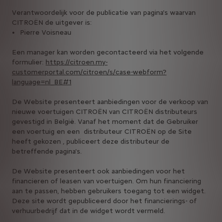
Verantwoordelijk voor de publicatie van pagina's waarvan
CITROËN de uitgever is:
Pierre Voisneau
Een manager kan worden gecontacteerd via het volgende
formulier:
https://citroen.my-
customerportal.com/citroen/s/case-webform?
language=nl_BE#1
De Website presenteert aanbiedingen voor de verkoop van
nieuwe voertuigen CITROËN van CITROËN distributeurs
gevestigd in België. Vanaf het moment dat de Gebruiker
een voertuig en een distributeur CITROËN op de Site
heeft gekozen , publiceert deze distributeur de
betreffende pagina's.
De Website presenteert ook aanbiedingen voor het
financieren of leasen van voertuigen. Om hun financiering
aan te passen, hebben gebruikers toegang tot een widget.
Deze site wordt gepubliceerd door het financierings- of
verhuurbedrijf dat in de widget wordt vermeld.