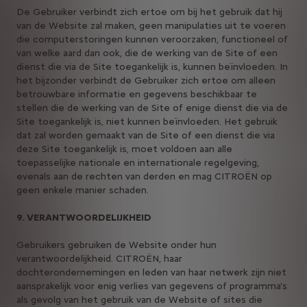
De Gebruiker verbindt zich ertoe om bij het gebruik dat hij
van de Website zal maken, geen manipulaties uit te voeren
die computerstoringen kunnen veroorzaken, functioneel of
van welke aard dan ook, die de werking van de Site of een
dienst die via de Site toegankelijk is, kunnen beïnvloeden. In
het bijzonder verbindt de Gebruiker zich ertoe om alleen
betrouwbare informatie en gegevens beschikbaar te
stellen die de werking van de Site of enige dienst die via de
Site toegankelijk is, niet kunnen beïnvloeden. Het gebruik
dat zal worden gemaakt van de Site of een dienst die via
deze Site toegankelijk is, moet voldoen aan alle
toepasselijke nationale en internationale regelgeving,
evenals aan de rechten van derden en mag CITROËN op
geen enkele manier schaden.
9. VERANTWOORDELIJKHEID
Gebruikers gebruiken de Website onder hun
verantwoordelijkheid. CITROËN, haar
dochterondernemingen en leden van haar netwerk zijn niet
aansprakelijk voor enig verlies van gegevens of programma's
als gevolg van het gebruik van de Website of sites die