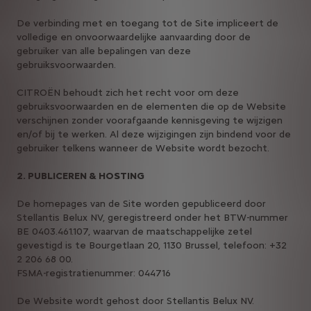
De verbinding met en toegang tot de Site impliceert de
volledige en onvoorwaardelijke aanvaarding door de
gebruiker van alle bepalingen van deze
gebruiksvoorwaarden.
CITROËN behoudt zich het recht voor om deze
gebruiksvoorwaarden en de elementen die op de Website
verschijnen zonder voorafgaande kennisgeving te wijzigen
en/of bij te werken. Al deze wijzigingen zijn bindend voor de
gebruiker telkens wanneer de Website wordt bezocht.
2. PUBLICEREN & HOSTING
De homepages van de Site worden gepubliceerd door
Stellantis Belux NV, geregistreerd onder het BTW-nummer
BE 0403.461.107, waarvan de maatschappelijke zetel
gevestigd is te Bourgetlaan 20, 1130 Brussel, telefoon: +32
2 206 68 00.
FSMA-registratienummer: 044716
De Website wordt gehost door Stellantis Belux NV.