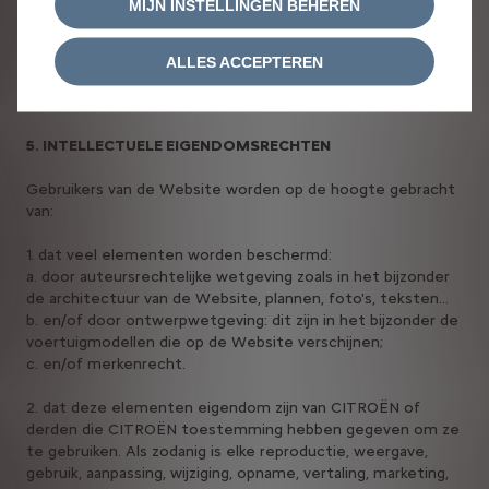
MIJN INSTELLINGEN BEHEREN
4. COOKIES EN GEGEVENSBESCHERMING
De bescherming van uw persoonsgegevens en cookies is
ALLES ACCEPTEREN
onze prioriteit. Wij nodigen u uit om onze Privacyverklaring
op de Site te lezen.
5. INTELLECTUELE EIGENDOMSRECHTEN
Gebruikers van de Website worden op de hoogte gebracht
van:
1. dat veel elementen worden beschermd:
a. door auteursrechtelijke wetgeving zoals in het bijzonder
de architectuur van de Website, plannen, foto's, teksten...
b. en/of door ontwerpwetgeving: dit zijn in het bijzonder de
voertuigmodellen die op de Website verschijnen;
c. en/of merkenrecht.
2. dat deze elementen eigendom zijn van CITROËN of
derden die CITROËN toestemming hebben gegeven om ze
te gebruiken. Als zodanig is elke reproductie, weergave,
gebruik, aanpassing, wijziging, opname, vertaling, marketing,