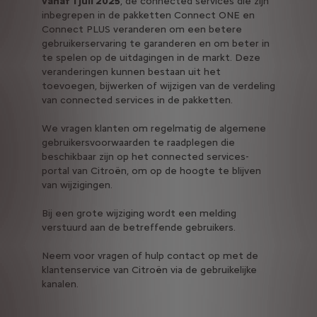
vanaf 1 juli 2025
, de connected services die zijn
inbegrepen in de pakketten Connect ONE en
Connect PLUS veranderen om een betere
gebruikerservaring te garanderen en om beter in
te spelen op de uitdagingen in de markt. Deze
veranderingen kunnen bestaan uit het
toevoegen, bijwerken of wijzigen van de verdeling
van connected services in de pakketten.
We vragen klanten om regelmatig de algemene
gebruikersvoorwaarden te raadplegen die
beschikbaar zijn op het connected services-
portal van Citroën, om op de hoogte te blijven
van wijzigingen.
Bij een grote wijziging wordt een melding
verstuurd aan de betreffende gebruikers.
Neem voor vragen of hulp contact op met de
klantenservice van Citroën via de gebruikelijke
kanalen.