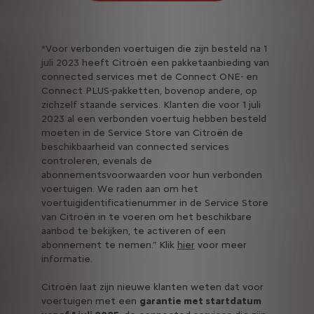
*Voor verbonden voertuigen die zijn besteld na 1
juli 2023 heeft Citroën een pakketaanbieding van
connected services met de Connect ONE- en
Connect PLUS-pakketten, bovenop andere, op
zichzelf staande services. Klanten die voor 1 juli
2023 al een verbonden voertuig hebben besteld
moeten in de Service Store van Citroën de
beschikbaarheid van connected services
controleren, evenals de
abonnementsvoorwaarden voor hun verbonden
voertuigen. We raden aan om het
voertuigidentificatienummer in de Service Store
van Citroën in te voeren om het beschikbare
aanbod te bekijken, te activeren of een
abonnement te nemen.” Klik
hier
voor meer
informatie.
Citroën laat zijn nieuwe klanten weten dat voor
voertuigen met een
garantie met startdatum