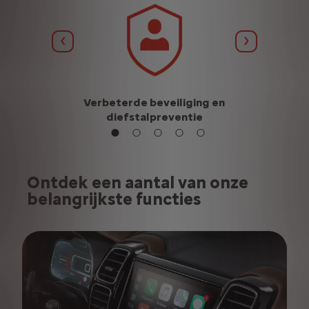
Vorige
Volgende
t voor
Verbeterde beveiliging en
Meer g
bronnen
diefstalpreventie
Ontdek een aantal van onze
belangrijkste functies