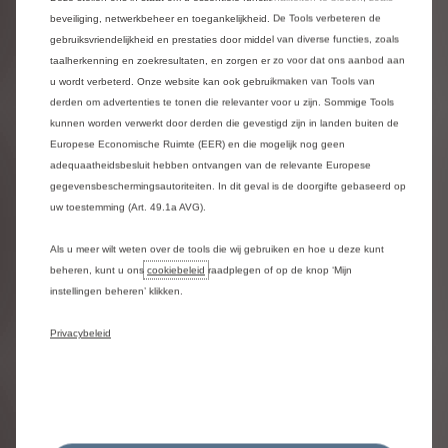
beveiliging, netwerkbeheer en toegankelijkheid. De Tools verbeteren de
gebruiksvriendelijkheid en prestaties door middel van diverse functies, zoals
Assistentie & beveiliging
taalherkenning en zoekresultaten, en zorgen er zo voor dat ons aanbod aan
Voortdurende waakzaamheid, ook op afstand.
u wordt verbeterd. Onze website kan ook gebruikmaken van Tools van
Connected Alarm + SOS & Assistance verbeteren
derden om advertenties te tonen die relevanter voor u zijn. Sommige Tools
de veiligheid van de bestuurder en de passagiers.
kunnen worden verwerkt door derden die gevestigd zijn in landen buiten de
Voertuig volgen, assistentie bij diefstal, meldingen
Europese Economische Ruimte (EER) en die mogelijk nog geen
bij inbraak of incidenten: je bent zelf de baas over
adequaatheidsbesluit hebben ontvangen van de relevante Europese
je gemoedsrust.
gegevensbeschermingsautoriteiten. In dit geval is de doorgifte gebaseerd op
Meer info
uw toestemming (Art. 49.1a AVG).
Als u meer wilt weten over de tools die wij gebruiken en hoe u deze kunt
beheren, kunt u ons
cookiebeleid
raadplegen of op de knop ‘Mijn
instellingen beheren’ klikken.
Download onze apps
Privacybeleid
Onze pakketten