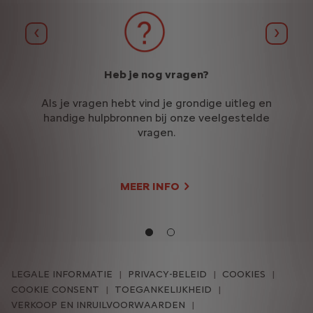
Vorige
Volge
p
Heb je nog vragen?
e
Als je vragen hebt vind je grondige uitleg en
d
handige hulpbronnen bij onze veelgestelde
vragen.
de
v
MEER INFO
LEGALE INFORMATIE
PRIVACY-BELEID
COOKIES
COOKIE CONSENT
TOEGANKELIJKHEID
VERKOOP EN INRUILVOORWAARDEN