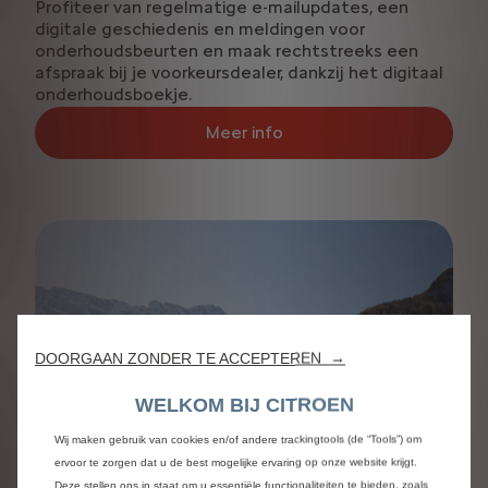
Profiteer van regelmatige e-mailupdates, een
digitale geschiedenis en meldingen voor
onderhoudsbeurten en maak rechtstreeks een
afspraak bij je voorkeursdealer, dankzij het digitaal
onderhoudsboekje.
Meer info
DOORGAAN ZONDER TE ACCEPTEREN →
WELKOM BIJ CITROEN
Wij maken gebruik van cookies en/of andere trackingtools (de “Tools”) om
ervoor te zorgen dat u de best mogelijke ervaring op onze website krijgt.
Deze stellen ons in staat om u essentiële functionaliteiten te bieden, zoals