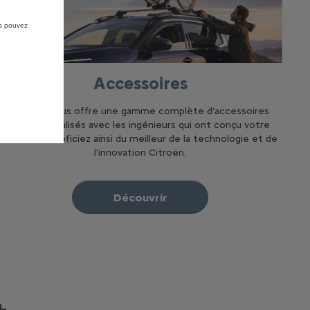
us pouvez
Accessoires
Citroën vous offre une gamme complète d'accessoires
d'origine réalisés avec les ingénieurs qui ont conçu votre
voiture. Bénéficiez ainsi du meilleur de la technologie et de
l'innovation Citroën.
Découvrir