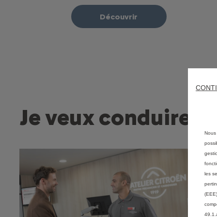
Découvrir
CONTI
Je veux conduire z
Nous 
possi
gesti
fonct
les s
perti
(EEE)
compé
49.1.