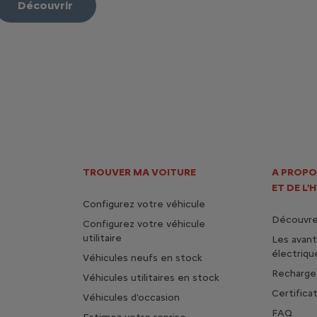
Découvrir
TROUVER MA VOITURE
A PROPO
ET DE L'
Configurez votre véhicule
Découvrez
Configurez votre véhicule
utilitaire
Les avan
s
électriqu
Véhicules neufs en stock
Rechargez
Véhicules utilitaires en stock
Certifica
Véhicules d'occasion
FAQ