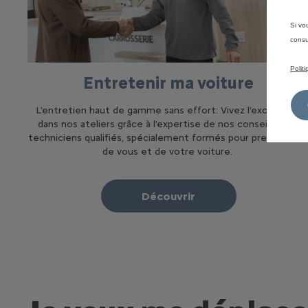
Si vo
consu
Polit
Entretenir ma voiture
L'entretien haut de gamme sans effort: Vivez l'excellence
dans nos ateliers grâce à l'expertise de nos conseillers et
techniciens qualifiés, spécialement formés pour prendre soi
de vous et de votre voiture.
Découvrir