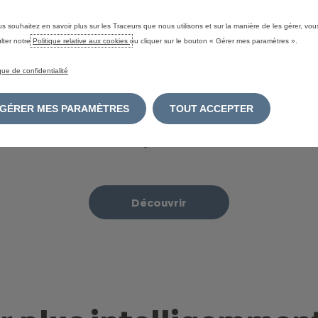
us souhaitez en savoir plus sur les Traceurs que nous utilisons et sur la manière de les gérer, vo
lter notre
Politique relative aux cookies
ou cliquer sur le bouton « Gérer mes paramètres ».
ique de confidentialité
Services connectés
GÉRER MES PARAMÈTRES
TOUT ACCEPTER
Avec une large gamme de services connectés, Citroën vous
offre une expérience de conduite sans tracas et encore plus
n
agréable.
Découvrir