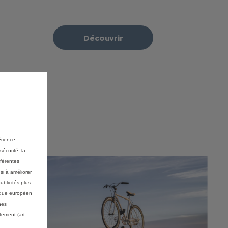
Découvrir
érience
sécurité, la
fférentes
si à améliorer
ublicités plus
mique européen
nes
ement (art.