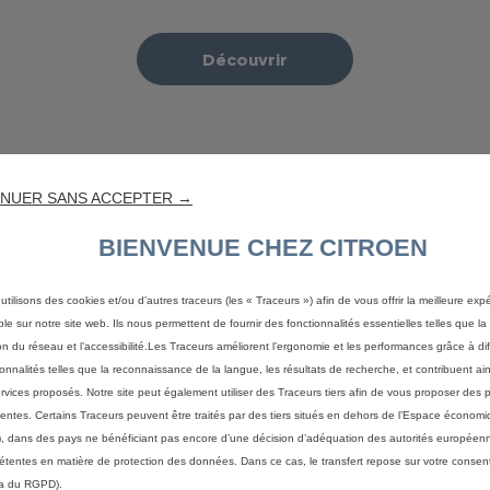
Découvrir
NUER SANS ACCEPTER →
BIENVENUE CHEZ CITROEN
en
utilisons des cookies et/ou d’autres traceurs (les « Traceurs ») afin de vous offrir la meilleure exp
ble sur notre site web. Ils nous permettent de fournir des fonctionnalités essentielles telles que la 
on du réseau et l’accessibilité.Les Traceurs améliorent l’ergonomie et les performances grâce à di
ionnalités telles que la reconnaissance de la langue, les résultats de recherche, et contribuent ain
ervices proposés. Notre site peut également utiliser des Traceurs tiers afin de vous proposer des p
nentes. Certains Traceurs peuvent être traités par des tiers situés en dehors de l’Espace écono
, dans des pays ne bénéficiant pas encore d’une décision d’adéquation des autorités européen
tentes en matière de protection des données. Dans ce cas, le transfert repose sur votre consent
a du RGPD).