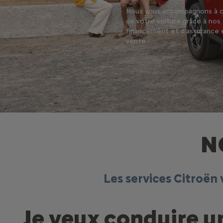
Nous vous accompagnons à ch
de votre voiture grâce à nos
financement et d'assurance e
vente.
N
Les services Citroën
Je veux conduire u