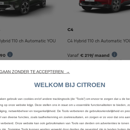
s
C4
Hybrid 110 ch Automatic YOU
C4 Hybrid 110 ch Automatic YO
590
€ 219/ maand
Vanaf
een C3 Hybrid 110 pk Automatic PLUS zonder opties. Aanbod v
Verkoopprijs incl. BTW bij aankoop van een C3 Aircross H
Illustra
Met een laatste afbetaling
van
€ 9 152,50 incl. BTW
Ontdek onze
GAAN ZONDER TE ACCEPTEREN →
aanbiedingen
WELKOM BIJ CITROEN
Ontdek onze
aanbiedingen
aken gebruik van cookies en/of andere trackingtools (de “Tools”) om ervoor te zorgen dat u de be
ing op onze website krijgt. Deze stellen ons in staat om u essentiële functionaliteiten te bieden, z
liging, netwerkbeheer en toegankelijkheid. De Tools verbeteren de gebruiksvriendelijkheid en pres
l van diverse functies, zoals taalherkenning en zoekresultaten, en zorgen er zo voor dat ons a
 verbeterd. Onze website kan ook gebruikmaken van Tools van derden om advertenties te tonen 
u zijn. Sommige Tools kunnen worden verwerkt door derden die gevestigd zijn in landen buiten 