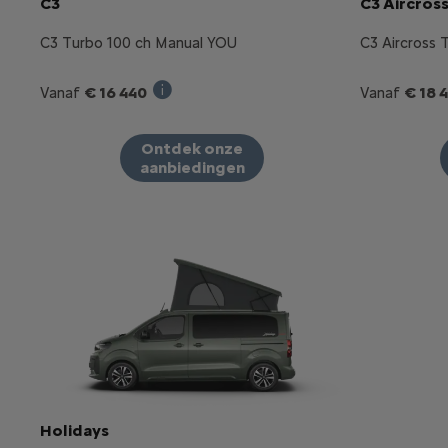
C3
C3 Aircros
C3 Turbo 100 ch Manual YOU
C3 Aircross 
€ 16 440
€ 18 
Vanaf
Vanaf
Verkoopprijs incl. BTW bij aankoop van 
Ontdek onze
aanbiedingen
Holidays