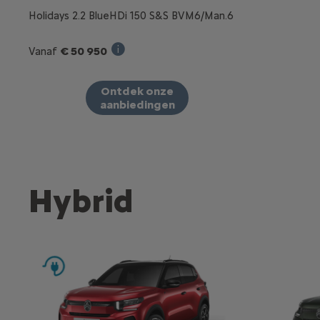
Holidays 2.2 BlueHDi 150 S&S BVM6/Man.6
€ 50 950
Vanaf
Verkoopprijs incl. BTW bij aankoop van
Ontdek onze
aanbiedingen
Hybrid