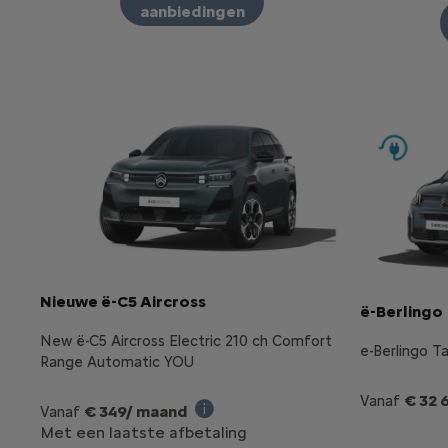
aanbiedingen
Nieuwe ë-C5 Aircross
ë-Berlingo
New ë-C5 Aircross Electric 210 ch Comfort
e-Berlingo T
Range Automatic YOU
€ 32 
Vanaf
€ 349/ maand
Vanaf
Illustratief voorbeeld van het pro
Met een laatste afbetaling