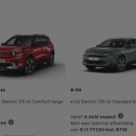
oss
ë-C4
s Electric 113 ch Comfort range
ë-C4 Electric 136 ch Standard
€ 269/ maand
Vanaf
een ë-C3 Electric 113 pk Urban Range YOU zonder opties. Aan
Illustra
490
Met een laatste afbetaling
Verkoopprijs incl. BTW bij aankoop van een ë-C3 Aircros
van
€ 11 777,50 incl. BTW