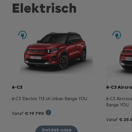
Elektrisch
ë-C3
ë-C3 Aircr
ë-C3 Electric 113 ch Urban Range YOU
ë-C3 Aircros
Range YOU
€ 19 790
Vanaf
Verkoopprijs incl. BTW bij aankoop van 
€ 25 
Vanaf
Ontdek onze