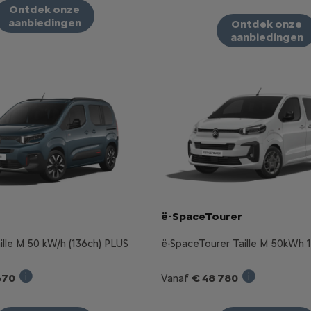
Ontdek onze
aanbiedingen
Ontdek onze
aanbiedingen
ë-SpaceTourer
aille M 50 kW/h (136ch) PLUS
ë-SpaceTourer Taille M 50kWh 1
670
€ 48 780
Vanaf
Verkoopprijs incl. BTW bij aankoop van een e-Berlingo Ta
Verkoopprijs 
duct StretchFin Plus voor een New ë-C5 Aircross Electric 21