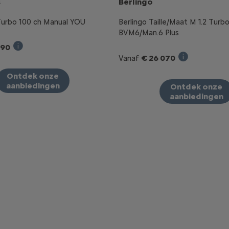
s
Berlingo
Turbo 100 ch Manual YOU
Berlingo Taille/Maat M 1.2 Turb
BVM6/Man.6 Plus
490
een C3 Turbo 100 pk Manual YOU zonder opties. Aanbod voorb
Verkoopprijs incl. BTW bij aankoop van een C3 Aircross 
€ 26 070
Vanaf
Verkoopprijs 
Ontdek onze
aanbiedingen
Ontdek onze
aanbiedingen