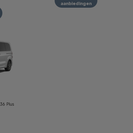
aanbiedingen
36 Plus
ille M 50 kW/h (136pk) PLUS zonder opties. Aanbod voorbehou
incl. BTW bij aankoop van een ë-SpaceTourer Taille M 50kWh 
3 pk Comfort Range Automatic YOU, lening op afbetaling met e