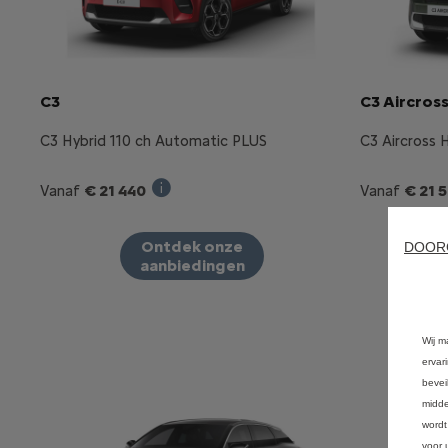
C3
C3 Aircros
C3 Hybrid 110 ch Automatic PLUS
C3 Aircross 
€ 21 440
€ 21 
Vanaf
Vanaf
Verkoopprijs incl. BTW bij aankoop van 
Ontdek onze
DOOR
aanbiedingen
Wij m
ervar
bevei
midde
wordt
voor 