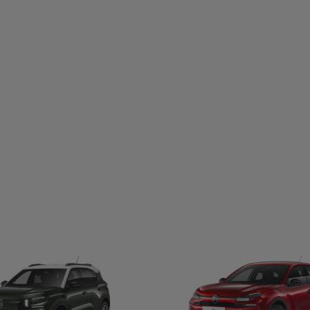
 een Holidays 2.2 BlueHDi 150 S&S BVM6/Man.6 zonder opties.