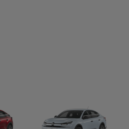
 Aanbod voorbehouden aan particulieren, geldig van 01/07/20