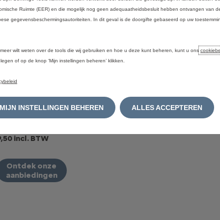
mische Ruimte (EER) en die mogelijk nog geen adequaatheidsbesluit hebben ontvangen van de
ese gegevensbeschermingsautoriteiten. In dit geval is de doorgifte gebaseerd op uw toestemmin
.
 meer wilt weten over de tools die wij gebruiken en hoe u deze kunt beheren, kunt u ons
cookiebe
legen of op de knop ‘Mijn instellingen beheren’ klikken.
Aircross Hybrid
oss Hybrid 145 ch Automatic
cybeleid
MIJN INSTELLINGEN BEHEREN
ALLES ACCEPTEREN
/ maand
een C5 X Hybrid 145 pk Automatic PLUS zonder opties. Aanbod
Illustratief voorbeeld van het product StretchFin P
tste afbetaling
9,50 incl. BTW
Ontdek onze
aanbiedingen