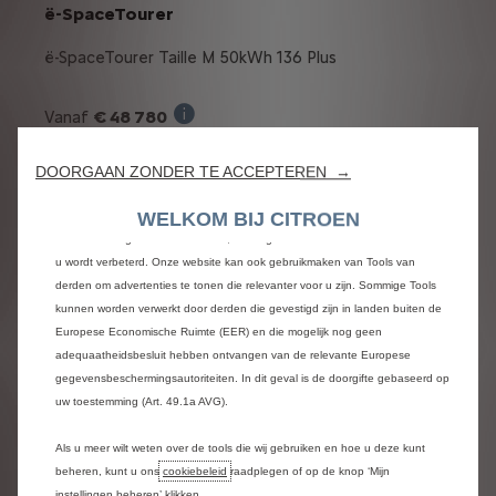
ë-SpaceTourer
ë-SpaceTourer Taille M 50kWh 136 Plus
€ 48 780
Vanaf
Wij maken gebruik van cookies en/of andere trackingtools (de “Tools”) om
Verkoopprijs incl. BTW bij aankoop van een 
ervoor te zorgen dat u de best mogelijke ervaring op onze website krijgt.
DOORGAAN ZONDER TE ACCEPTEREN →
Deze stellen ons in staat om u essentiële functionaliteiten te bieden, zoals
€ 4 000
Overnamepremie: -
beveiliging, netwerkbeheer en toegankelijkheid. De Tools verbeteren de
De voorwaardelijke overnamebonu
Vanafprijs zonder opties voorwaardelijke
WELKOM BIJ CITROEN
gebruiksvriendelijkheid en prestaties door middel van diverse functies, zoals
overnamepremie afgetrokken :
€ 44 780 incl.
taalherkenning en zoekresultaten, en zorgen er zo voor dat ons aanbod aan
u wordt verbeterd. Onze website kan ook gebruikmaken van Tools van
BTW
derden om advertenties te tonen die relevanter voor u zijn. Sommige Tools
De promoprijs is de verkoopprijs incl. BTW, alle voorwa
kunnen worden verwerkt door derden die gevestigd zijn in landen buiten de
of:
Europese Economische Ruimte (EER) en die mogelijk nog geen
adequaatheidsbesluit hebben ontvangen van de relevante Europese
gegevensbeschermingsautoriteiten. In dit geval is de doorgifte gebaseerd op
Vanaf
€ 389/ maand
uw toestemming (Art. 49.1a AVG).
Illustratief voorbeeld van het produc
Met een laatste afbetaling
van
€ 17,073 incl. BTW
Als u meer wilt weten over de tools die wij gebruiken en hoe u deze kunt
beheren, kunt u ons
cookiebeleid
raadplegen of op de knop ‘Mijn
instellingen beheren’ klikken.