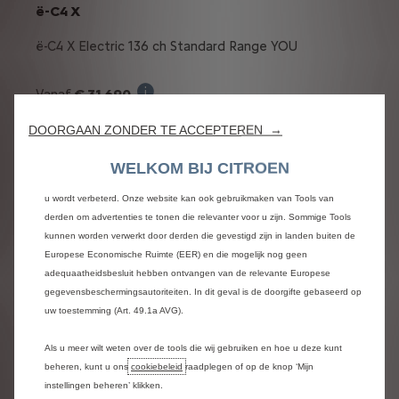
ë-C4 X
ë-C4 X Electric 136 ch Standard Range YOU
Wij maken gebruik van cookies en/of andere trackingtools (de “Tools”) om
€ 31 690
Vanaf
ervoor te zorgen dat u de best mogelijke ervaring op onze website krijgt.
Verkoopprijs incl. BTW bij aankoop van een 
- € 4 000
Overnamepremie:
Deze stellen ons in staat om u essentiële functionaliteiten te bieden, zoals
DOORGAAN ZONDER TE ACCEPTEREN →
beveiliging, netwerkbeheer en toegankelijkheid. De Tools verbeteren de
De voorwaardelijke overnamebon
Vanafprijs zonder opties voorwaardelijke
gebruiksvriendelijkheid en prestaties door middel van diverse functies, zoals
WELKOM BIJ CITROEN
overnamepremie afgetrokken :
€ 27 690 incl.
taalherkenning en zoekresultaten, en zorgen er zo voor dat ons aanbod aan
BTW
u wordt verbeterd. Onze website kan ook gebruikmaken van Tools van
derden om advertenties te tonen die relevanter voor u zijn. Sommige Tools
De promoprijs is de verkoopprijs incl. BTW, alle voorw
kunnen worden verwerkt door derden die gevestigd zijn in landen buiten de
of:
Europese Economische Ruimte (EER) en die mogelijk nog geen
adequaatheidsbesluit hebben ontvangen van de relevante Europese
Vanaf
€ 279/ maand
gegevensbeschermingsautoriteiten. In dit geval is de doorgifte gebaseerd op
uw toestemming (Art. 49.1a AVG).
Illustratief voorbeeld van het product
Met een laatste afbetaling
van
€ 11.092 incl. BTW
Als u meer wilt weten over de tools die wij gebruiken en hoe u deze kunt
beheren, kunt u ons
cookiebeleid
raadplegen of op de knop ‘Mijn
instellingen beheren’ klikken.