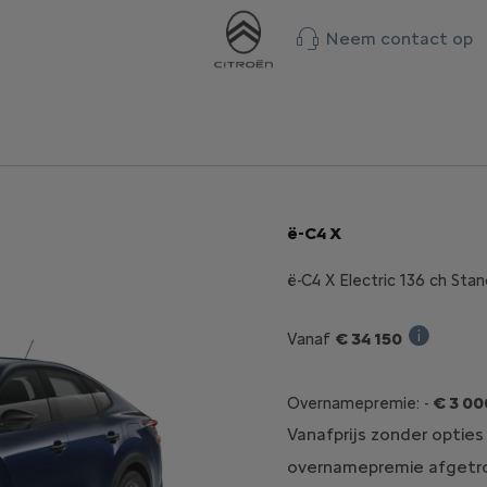
Neem contact op
ë-C4 X
ë-C4 X Electric 136 ch St
€ 34 150
Vanaf
Verkoopprij
€ 3 0
Overnamepremie: -
Vanafprijs zonder opties
overnamepremie afgetro