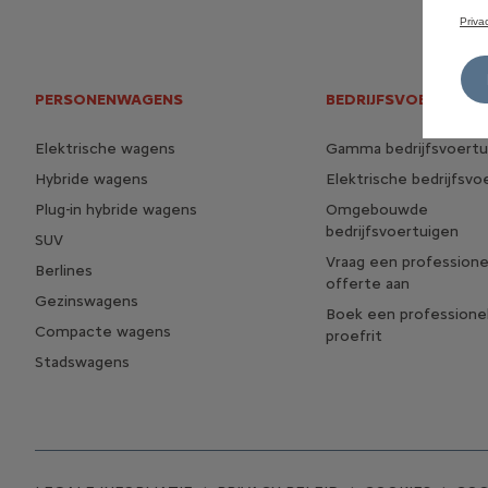
Priva
PERSONENWAGENS
BEDRIJFSVOERTUIGE
Elektrische wagens
Gamma bedrijfsvoertu
Hybride wagens
Elektrische bedrijfsvo
Plug-in hybride wagens
Omgebouwde
bedrijfsvoertuigen
SUV
Vraag een professione
Berlines
offerte aan
Gezinswagens
Boek een professione
Compacte wagens
proefrit
Stadswagens