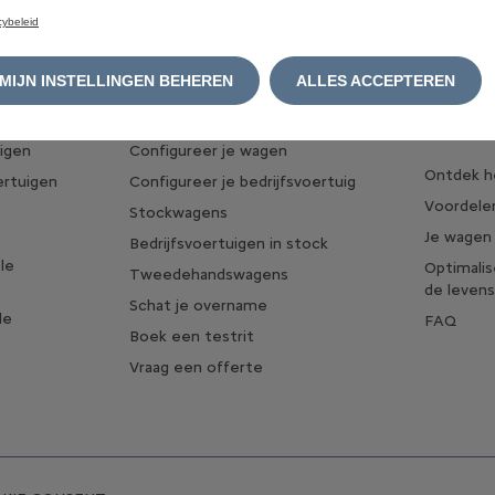
cybeleid
MIJN INSTELLINGEN BEHEREN
ALLES ACCEPTEREN
N
VIND JOUW WAGEN
OVER EL
HYBRIDE
igen
Configureer je wagen
Ontdek he
ertuigen
Configureer je bedrijfsvoertuig
Voordelen
Stockwagens
Je wagen
Bedrijfsvoertuigen in stock
le
Optimali
Tweedehandswagens
de levens
Schat je overname
le
FAQ
Boek een testrit
Vraag een offerte