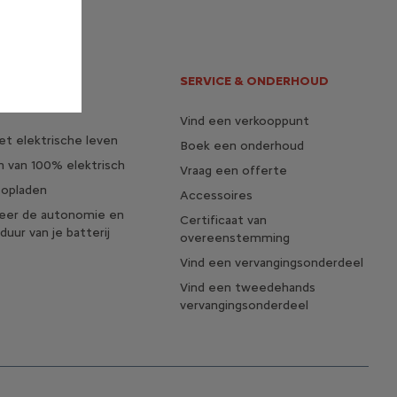
EKTRISCHE EN
SERVICE & ONDERHOUD
Vind een verkooppunt
t elektrische leven
Boek een onderhoud
 van 100% elektrisch
Vraag een offerte
 opladen
Accessoires
seer de autonomie en
Certificaat van
duur van je batterij
overeenstemming
Vind een vervangingsonderdeel
Vind een tweedehands
vervangingsonderdeel