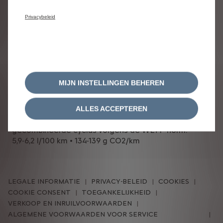
Privacybeleid
BRANDSTOFVERBRUIK EN DE
MIJN INSTELLINGEN BEHEREN
CO2-UITSTOOT
ALLES ACCEPTEREN
CO2 uitstoot, brandstof en energieverbruik in
gecombineerde cyclus volgens de WLTP-norm:
5,9-6,2 l/100 km • 134-139 g CO2/km
LEGALE INFORMATIE
PRIVACY-BELEID
COOKIES
COOKIE CONSENT
TOEGANKELIJKHEID
VERKOOP EN INRUILVOORWAARDEN
ALGEMENE VOORWAARDEN VOOR SERVICE