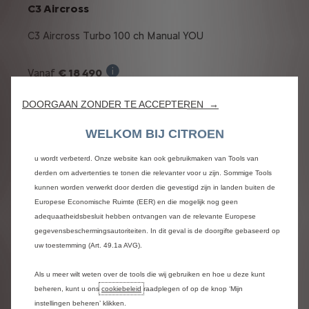
C3 Aircross
C3 Aircross Turbo 100 ch Manual YOU
€ 18 490
Vanaf
Wij maken gebruik van cookies en/of andere trackingtools (de “Tools”) om
ervoor te zorgen dat u de best mogelijke ervaring op onze website krijgt.
Verkoopprijs incl. BTW bij aankoop van een 
Deze stellen ons in staat om u essentiële functionaliteiten te bieden, zoals
DOORGAAN ZONDER TE ACCEPTEREN →
€ 750
Overnamepremie: -
beveiliging, netwerkbeheer en toegankelijkheid. De Tools verbeteren de
De voorwaardelijke overnamebonus 
gebruiksvriendelijkheid en prestaties door middel van diverse functies, zoals
Vanafprijs zonder opties voorwaardelijke
WELKOM BIJ CITROEN
taalherkenning en zoekresultaten, en zorgen er zo voor dat ons aanbod aan
overnamepremie afgetrokken :
€ 18 190 incl.
u wordt verbeterd. Onze website kan ook gebruikmaken van Tools van
BTW
derden om advertenties te tonen die relevanter voor u zijn. Sommige Tools
De promoprijs is de verkoopprijs incl. BTW, alle voorw
kunnen worden verwerkt door derden die gevestigd zijn in landen buiten de
Europese Economische Ruimte (EER) en die mogelijk nog geen
of:
adequaatheidsbesluit hebben ontvangen van de relevante Europese
gegevensbeschermingsautoriteiten. In dit geval is de doorgifte gebaseerd op
Vanaf
€ 169/ maand
uw toestemming (Art. 49.1a AVG).
Illustratief voorbeeld van het product
Met een laatste afbetaling
Als u meer wilt weten over de tools die wij gebruiken en hoe u deze kunt
van
€ 6,629 incl. BTW
beheren, kunt u ons
cookiebeleid
raadplegen of op de knop ‘Mijn
instellingen beheren’ klikken.