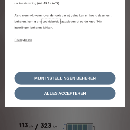
uw toestemming (Art. 49.1a AVG).
Parkeersensoren achteraan
Handmatige airconditioning
Actieve veiligheidsrem
Als u meer wilt weten over de tools die wij gebruiken en hoe u deze kunt
Actieve rijstrookassistent
beheren, kunt u ons
cookiebeleid
raadplegen of op de knop ‘Mijn
Snelheidslimietherkenning
instellingen beheren’ klikken.
Elektrische ruiten vooraan
Privacybeleid
Afmetingen
MIJN INSTELLINGEN BEHEREN
ë-C3 Van is verkrijgbaar met 1
ALLES ACCEPTEREN
rijbereik