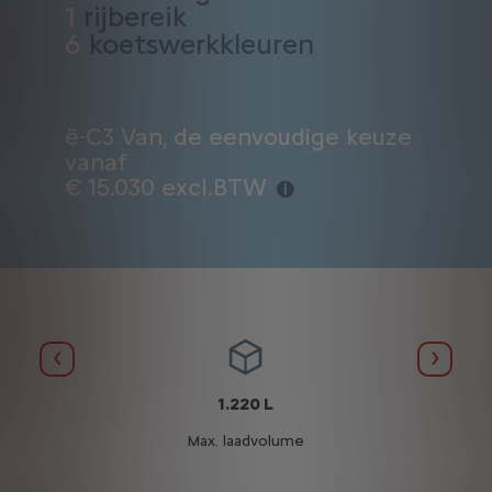
1
rijbereik
6
koetswerkkleuren
ë-C3 Van, de eenvoudige keuze
vanaf
€ 15.030 excl.BTW
Vorige
Volge
1.220 L
Max. laadvolume