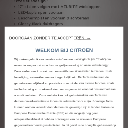
Exterieurdesign :
17" stalen velgen met AZURITE wieldoppen
LED-koplampen vooraan
Beschermplaten vooraan & achteraan
Glossy Black dakdragers
Color Clips
DOORGAAN ZONDER TE ACCEPTEREN →
Interieur & Infotainment :
Citroën Head-Up Display
WELKOM BIJ CITROEN
10. 25" centraal aanraakscherm
TM
©
Apple CarPlay
& Android Auto
Wireless
Wij maken gebruik van cookies en/of andere trackingtools (de “Tools”) om
Mirroring
ervoor te zorgen dat u de best mogelijke ervaring op onze website krijgt.
Stoffen zetels in Urban Grey
Deze stellen ons in staat om u essentiële functionaliteiten te bieden, zoals
In hoogte verstelbare bestuurderszetel
beveiliging, netwerkbeheer en toegankelijkheid. De Tools verbeteren de
Bekleed stuurwiel
gebruiksvriendelijkheid en prestaties door middel van diverse functies, zoals
Scheidingsnet
taalherkenning en zoekresultaten, en zorgen er zo voor dat ons aanbod aan
u wordt verbeterd. Onze website kan ook gebruikmaken van Tools van
Comfort & Veiligheid :
derden om advertenties te tonen die relevanter voor u zijn. Sommige Tools
Citroën Advanced Comfort®-ophanging
kunnen worden verwerkt door derden die gevestigd zijn in landen buiten de
Citroën Advanced Comfort®-zetels
Europese Economische Ruimte (EER) en die mogelijk nog geen
Elektrische parkeerrem
adequaatheidsbesluit hebben ontvangen van de relevante Europese
Automatische dimlichten
gegevensbeschermingsautoriteiten. In dit geval is de doorgifte gebaseerd op
Automatische ruitenwissers