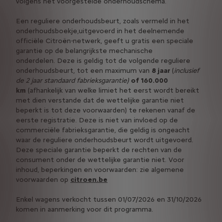
volgens het voorgestelde onderhoudschema.
Een reguliere onderhoudsbeurt, zoals vermeld in het
onderhoudsboekje,uitgevoerd in het deelnemende
officiële Citroën-netwerk, geeft u gratis een speciale
garantie op de belangrijkste mechanische
onderdelen. Deze is geldig tot de volgende reguliere
onderhoudsbeurt, tot een maximum van
8 jaar
(
inclusief
de 2 jaar standaard fabrieksgarantie)
of 160.000
km
(afhankelijk van welke limiet het eerst wordt bereikt
met dien verstande dat de wettelijke garantie niet
beperkt is tot deze voorwaarden) te rekenen vanaf de
eerste registratie. Deze is niet van invloed op de
commerciële fabrieksgarantie, die geldig is ongeacht
waar de reguliere onderhoudsbeurt wordt uitgevoerd.
Deze speciale garantie beperkt de rechten van de
consument onder de wettelijke garantie niet. Voor
inhoud, beperkingen en voorwaarden: zie algemene
voorwaarden op
citroen.be
Enkel wagens verkocht tussen 01/07/2026 en 31/10/2026
komen in aanmerking voor dit programma.