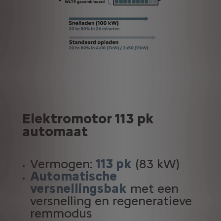
Elektromotor 113 pk
automaat
Vermogen:
113 pk
(83 kW)
Automatische
versnellingsbak
met een
versnelling en regeneratieve
remmodus