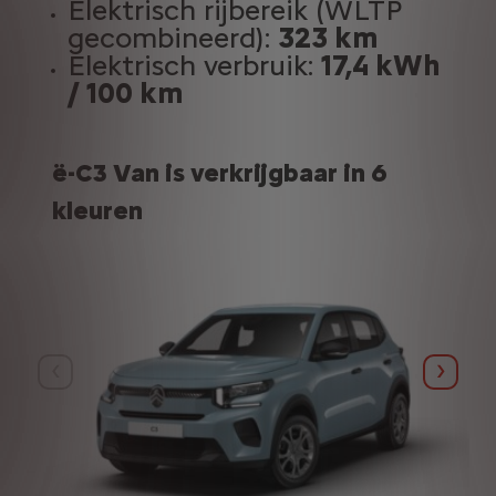
Elektrisch rijbereik (WLTP
gecombineerd):
323 km
Elektrisch verbruik:
17,4 kWh
/ 100 km
ë-C3 Van is verkrijgbaar in 6
kleuren
Vorige
Volge