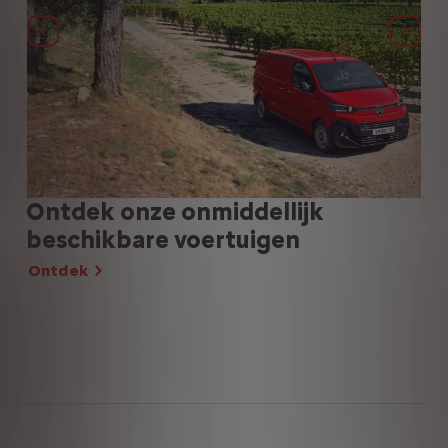
Vorige
Volg
Ontdek onze onmiddellijk
Sp
beschikbare voertuigen
tw
va
Ontdek
On