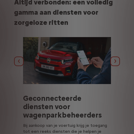
Altijd verbonden: een volledig
gamma aan diensten voor
zorgeloze ritten
Vorige
Volgend
Geconnecteerde
G
diensten voor
d
wagenparkbeheerders
b
b
Bij aankoop van je voertuig krijg je toegang
tot een reeks diensten die je helpen je
Pr