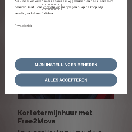
Als u meer wilt weten over de tools die wij gebruiken en hoe u deze kunt
beheren, kunt u ons
cookiebeleid
raadplegen of op de knop ‘Mijn
instellingen beheren’ klikken.
Privacybeleid
Vorige
Volg
MIJN INSTELLINGEN BEHEREN
ALLES ACCEPTEREN
Kortetermijnhuur met
Free2Move
Een onverwachte situatie of een piek in je