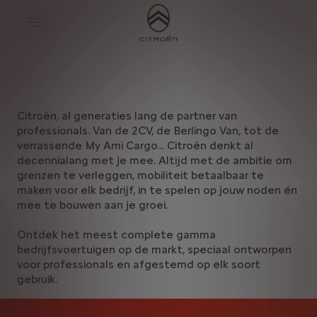
S
k
Bedrijfsvoertuigen
i
p
t
S
o
k
C
i
o
p
n
t
t
o
Citroën, al generaties lang de partner van
e
N
n
a
professionals. Van de 2CV, de Berlingo Van, tot de
t
v
verrassende My Ami Cargo... Citroën denkt al
t
i
decennialang met je mee. Altijd met de ambitie om
e
g
x
a
grenzen te verleggen, mobiliteit betaalbaar te
t
t
maken voor elk bedrijf, in te spelen op jouw noden én
i
mee te bouwen aan je groei.
o
n
t
Ontdek het meest complete gamma
e
bedrijfsvoertuigen op de markt, speciaal ontworpen
x
voor professionals en afgestemd op elk soort
t
gebruik.