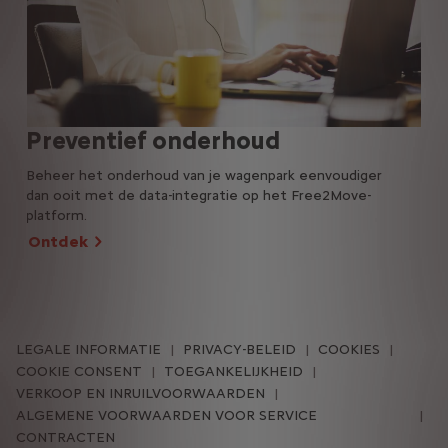
Preventief onderhoud
e-
Beheer het onderhoud van je wagenpark eenvoudiger
dan ooit met de data-integratie op het Free2Move-
Opt
platform.
app:
Ontdek
van 
On
LEGALE INFORMATIE
PRIVACY-BELEID
COOKIES
COOKIE CONSENT
TOEGANKELIJKHEID
VERKOOP EN INRUILVOORWAARDEN
ALGEMENE VOORWAARDEN VOOR SERVICE
CONTRACTEN