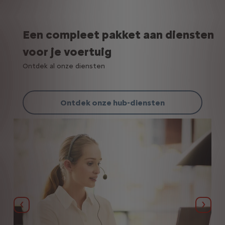
Een compleet pakket aan diensten
voor je voertuig
Ontdek al onze diensten
Ontdek onze hub-diensten
Vorige
Volg