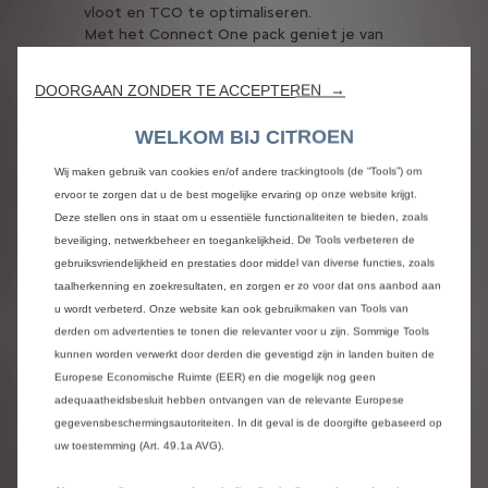
vloot en TCO te optimaliseren.
g
ge
Met het Connect One pack geniet je van
en
een optimaal geconnecteerde rijervaring.
ze
Profiteer van slimme
Me
DOORGAAN ZONDER TE ACCEPTEREN →
onderhoudsoplossingen zoals preventief
ta
onderhoud via Free2Move of het
we
WELKOM BIJ CITROEN
Mobilisights Fleet Data pack voor een
O
helder overzicht van het gebruik van je
Wij maken gebruik van cookies en/of andere trackingtools (de “Tools”) om
voertuigen.
ervoor te zorgen dat u de best mogelijke ervaring op onze website krijgt.
Ontdek
Deze stellen ons in staat om u essentiële functionaliteiten te bieden, zoals
beveiliging, netwerkbeheer en toegankelijkheid. De Tools verbeteren de
gebruiksvriendelijkheid en prestaties door middel van diverse functies, zoals
taalherkenning en zoekresultaten, en zorgen er zo voor dat ons aanbod aan
u wordt verbeterd. Onze website kan ook gebruikmaken van Tools van
derden om advertenties te tonen die relevanter voor u zijn. Sommige Tools
kunnen worden verwerkt door derden die gevestigd zijn in landen buiten de
Europese Economische Ruimte (EER) en die mogelijk nog geen
adequaatheidsbesluit hebben ontvangen van de relevante Europese
Rent & Share: onze
gegevensbeschermingsautoriteiten. In dit geval is de doorgifte gebaseerd op
uw toestemming (Art. 49.1a AVG).
mobiliteitsoplossingen