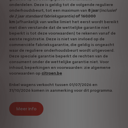
onderdelen. Deze is geldig tot de volgende reguliere
onderhoudsbeurt, tot een maximum van
8 jaar
(
inclusief
de 2 jaar standaard fabrieksgarantie)
of 160.000
km
(afhankelijk van welke limiet het eerst wordt bereikt
met dien verstande dat de wettelijke garantie niet
beperkt is tot deze voorwaarden) te rekenen vanaf de
eerste registratie. Deze is niet van invloed op de
commerciële fabrieksgarantie, die geldig is ongeacht
waar de reguliere onderhoudsbeurt wordt uitgevoerd.
Deze speciale garantie beperkt de rechten van de
consument onder de wettelijke garantie niet. Voor
inhoud, beperkingen en voorwaarden: zie algemene
voorwaarden op
citroen.be
Enkel wagens verkocht tussen 01/07/2026 en
31/10/2026 komen in aanmerking voor dit programma.
Meer info