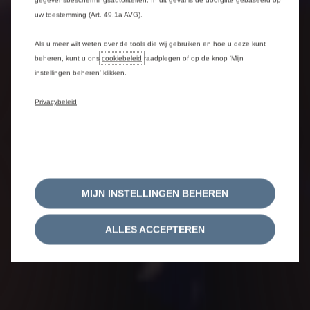
gegevensbeschermingsautoriteiten. In dit geval is de doorgifte gebaseerd op
uw toestemming (Art. 49.1a AVG).
Als u meer wilt weten over de tools die wij gebruiken en hoe u deze kunt
beheren, kunt u ons
cookiebeleid
raadplegen of op de knop ‘Mijn
instellingen beheren’ klikken.
Privacybeleid
MIJN INSTELLINGEN BEHEREN
ALLES ACCEPTEREN