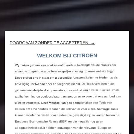
DOORGAAN ZONDER TE ACCEPTEREN →
WELKOM BIJ CITROEN
Wij maken gebruik van cookies en/of andere trackingtools (de “Tools”) om
ervoor te zorgen dat u de best mogelijke ervaring op onze website krijgt.
Deze stellen ons in staat om u essentiële functionaliteiten te bieden, zoals
beveiliging, netwerkbeheer en toegankelijkheid. De Tools verbeteren de
gebruiksvriendelijkheid en prestaties door middel van diverse functies, zoals
taalherkenning en zoekresultaten, en zorgen er zo voor dat ons aanbod aan
u wordt verbeterd. Onze website kan ook gebruikmaken van Tools van
derden om advertenties te tonen die relevanter voor u zijn. Sommige Tools
kunnen worden verwerkt door derden die gevestigd zijn in landen buiten de
Europese Economische Ruimte (EER) en die mogelijk nog geen
adequaatheidsbesluit hebben ontvangen van de relevante Europese