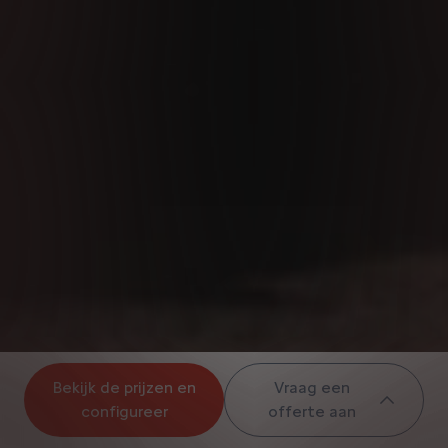
Bekijk de prijzen en
Vraag een
configureer
offerte aan