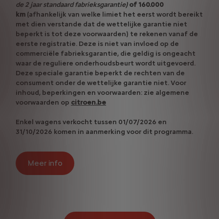
de 2 jaar standaard fabrieksgarantie)
of 160.000
km
(afhankelijk van welke limiet het eerst wordt bereikt
met dien verstande dat de wettelijke garantie niet
beperkt is tot deze voorwaarden) te rekenen vanaf de
eerste registratie. Deze is niet van invloed op de
commerciële fabrieksgarantie, die geldig is ongeacht
waar de reguliere onderhoudsbeurt wordt uitgevoerd.
Deze speciale garantie beperkt de rechten van de
consument onder de wettelijke garantie niet. Voor
inhoud, beperkingen en voorwaarden: zie algemene
voorwaarden op
citroen.be
Enkel wagens verkocht tussen 01/07/2026 en
31/10/2026 komen in aanmerking voor dit programma.
Meer info