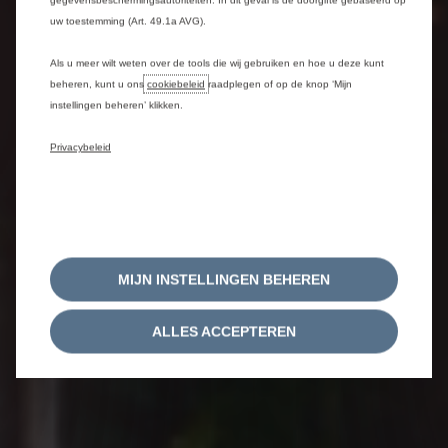
gegevensbeschermingsautoriteiten. In dit geval is de doorgifte gebaseerd op
uw toestemming (Art. 49.1a AVG).
Als u meer wilt weten over de tools die wij gebruiken en hoe u deze kunt
beheren, kunt u ons
cookiebeleid
raadplegen of op de knop ‘Mijn
instellingen beheren’ klikken.
Privacybeleid
MIJN INSTELLINGEN BEHEREN
ALLES ACCEPTEREN