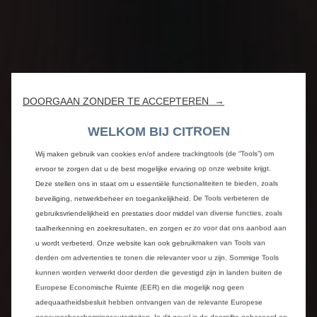
DOORGAAN ZONDER TE ACCEPTEREN →
WELKOM BIJ CITROEN
Wij maken gebruik van cookies en/of andere trackingtools (de “Tools”) om
ervoor te zorgen dat u de best mogelijke ervaring op onze website krijgt.
Deze stellen ons in staat om u essentiële functionaliteiten te bieden, zoals
beveiliging, netwerkbeheer en toegankelijkheid. De Tools verbeteren de
gebruiksvriendelijkheid en prestaties door middel van diverse functies, zoals
taalherkenning en zoekresultaten, en zorgen er zo voor dat ons aanbod aan
u wordt verbeterd. Onze website kan ook gebruikmaken van Tools van
derden om advertenties te tonen die relevanter voor u zijn. Sommige Tools
kunnen worden verwerkt door derden die gevestigd zijn in landen buiten de
Europese Economische Ruimte (EER) en die mogelijk nog geen
adequaatheidsbesluit hebben ontvangen van de relevante Europese