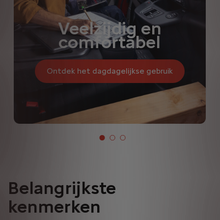
Veelzijdig en
comfortabel
Ontdek het dagdagelijkse gebruik
Belangrijkste
kenmerken