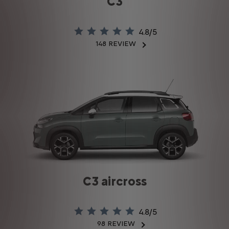
C3
4.8/5
148 REVIEW
Waardering
van
4.8/5
op
basis
van
148
beoordelingen
C3 aircross
4.8/5
98 REVIEW