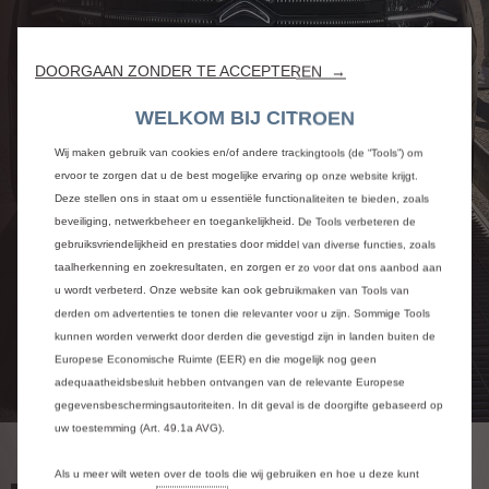
DOORGAAN ZONDER TE ACCEPTEREN →
WELKOM BIJ CITROEN
Wij maken gebruik van cookies en/of andere trackingtools (de “Tools”) om
ervoor te zorgen dat u de best mogelijke ervaring op onze website krijgt.
Deze stellen ons in staat om u essentiële functionaliteiten te bieden, zoals
beveiliging, netwerkbeheer en toegankelijkheid. De Tools verbeteren de
gebruiksvriendelijkheid en prestaties door middel van diverse functies, zoals
taalherkenning en zoekresultaten, en zorgen er zo voor dat ons aanbod aan
u wordt verbeterd. Onze website kan ook gebruikmaken van Tools van
derden om advertenties te tonen die relevanter voor u zijn. Sommige Tools
kunnen worden verwerkt door derden die gevestigd zijn in landen buiten de
Europese Economische Ruimte (EER) en die mogelijk nog geen
adequaatheidsbesluit hebben ontvangen van de relevante Europese
gegevensbeschermingsautoriteiten. In dit geval is de doorgifte gebaseerd op
uw toestemming (Art. 49.1a AVG).
MENING OVER HET
Als u meer wilt weten over de tools die wij gebruiken en hoe u deze kunt