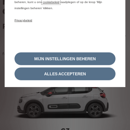
MODELGAMMA VAN
beheren, kunt u ons
cookiebeleid
raadplegen of op de knop ‘Mijn
CITROËN
instellingen beheren’ klikken.
Privacybeleid
Raadpleeg de feedback
Wilt u weten wat onze klanten denken over hun Citroën?
Kies dan een model om te kijken welke scores en
feedback ze hebben achtergelaten.
MIJN INSTELLINGEN BEHEREN
ALLES ACCEPTEREN