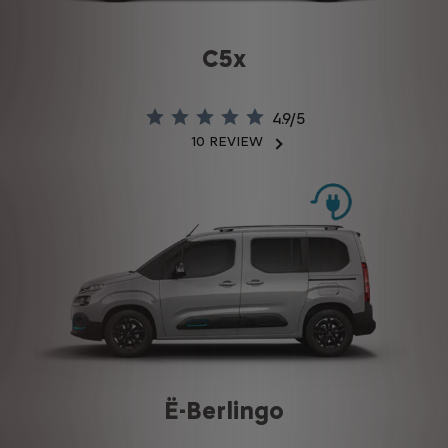
C5x
4.9/5
10 REVIEW
Waardering
van
4.9/5
op
basis
van
10
beoordelingen
Ë-Berlingo