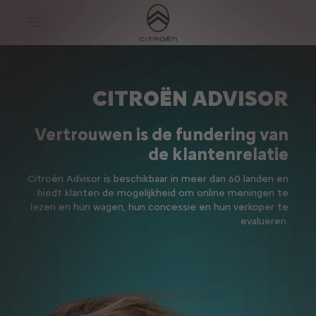
S
k
i
p
t
S
o
k
C
i
o
p
CITROËN ADVISOR
n
t
t
o
e
N
n
a
Vertrouwen is de fundering van
t
v
de klantenrelatie
t
i
e
g
x
a
Citroën Advisor is beschikbaar in meer dan 60 landen en
t
t
biedt klanten de mogelijkheid om online meningen te
i
lezen en hun wagen, hun concessie en hun verkoper te
o
n
evalueren.
t
e
x
t