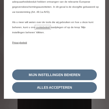
adequaatheidsbesluit hebben ontvangen van de relevante Europese
gegevensbeschermingsautoriteiten. In dit geval is de doorgifte gebaseerd op
uw toestemming (Art. 49.1a AVG).
Als u meer wilt weten over de tools die wij gebruiken en hoe u deze kunt
beheren, kunt u ons
cookiebeleid
raadplegen of op de knop ‘Mijn
instellingen beheren’ klikken.
Privacybeleid
MIJN INSTELLINGEN BEHEREN
ALLES ACCEPTEREN