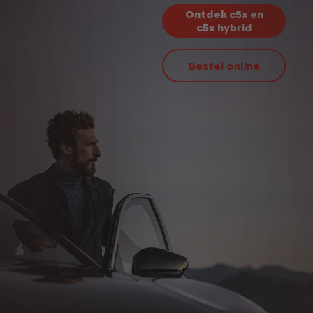
Ontdek c5x en
c5x hybrid
Bestel online