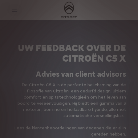
S
k
i
p
t
S
o
k
C
i
o
p
n
t
UW FEEDBACK OVER DE
t
o
e
N
CITROËN C5 X
n
a
t
v
t
i
e
g
Advies van client advisors
x
a
t
t
De Citroën C5 X is de perfecte belichaming van de
i
o
filosofie van Citroën: een gedurfd design, ultiem
n
comfort en spitstechnologieën om het leven aan
t
boord te vereenvoudigen. Hij biedt een gamma van 3
e
motoren, benzine en herlaadbare hybride, alle met
x
t
automatische versnellingsbak.
Lees de klantenbeoordelingen van degenen die er al in
gereden hebben.