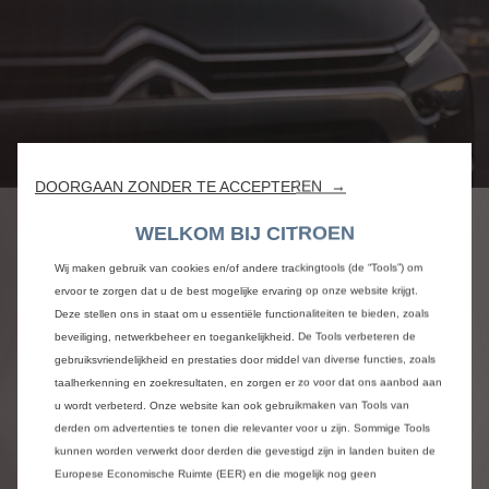
DOORGAAN ZONDER TE ACCEPTEREN →
ONZE KLANTEN GEVEN
WELKOM BIJ CITROEN
HUN MENING
Wij maken gebruik van cookies en/of andere trackingtools (de “Tools”) om
ervoor te zorgen dat u de best mogelijke ervaring op onze website krijgt.
Deze stellen ons in staat om u essentiële functionaliteiten te bieden, zoals
NO TITLE
beveiliging, netwerkbeheer en toegankelijkheid. De Tools verbeteren de
gebruiksvriendelijkheid en prestaties door middel van diverse functies, zoals
taalherkenning en zoekresultaten, en zorgen er zo voor dat ons aanbod aan
VIDEOGETUIGENISSEN
u wordt verbeterd. Onze website kan ook gebruikmaken van Tools van
derden om advertenties te tonen die relevanter voor u zijn. Sommige Tools
VAN KLANTEN
kunnen worden verwerkt door derden die gevestigd zijn in landen buiten de
Europese Economische Ruimte (EER) en die mogelijk nog geen