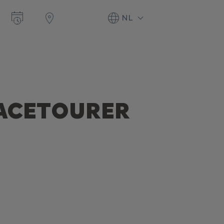
NL
PACETOURER