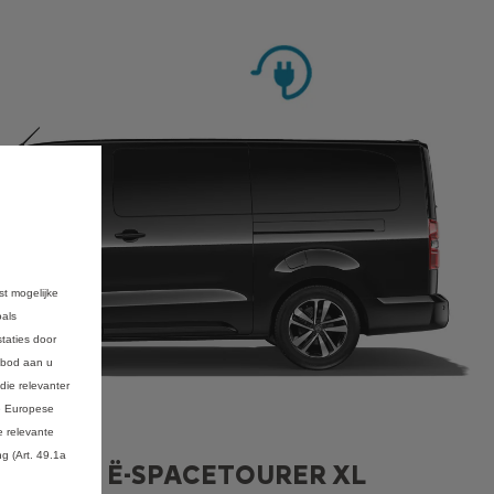
st mogelijke
oals
taties door
anbod aan u
die relevanter
de Europese
 relevante
g (Art. 49.1a
URER & Ë-SPACETOURER XL