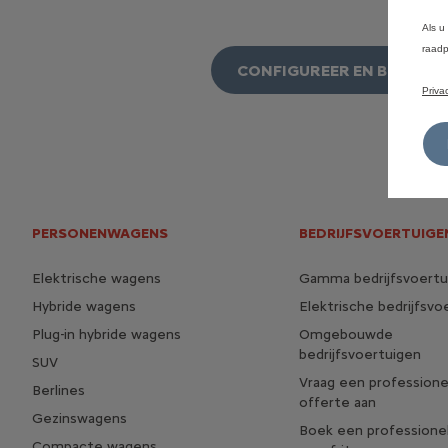
Als u
raadp
CONFIGUREER EN BESTEL
Priva
PERSONENWAGENS
BEDRIJFSVOERTUIGE
Elektrische wagens
Gamma bedrijfsvoertu
Hybride wagens
Elektrische bedrijfsvo
Plug-in hybride wagens
Omgebouwde
bedrijfsvoertuigen
SUV
Vraag een professione
Berlines
offerte aan
Gezinswagens
Boek een professione
Compacte wagens