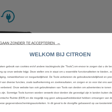
GAAN ZONDER TE ACCEPTEREN →
WELKOM BIJ CITROEN
aken gebruik van cookies en/of andere trackingtools (de “Tools”) om ervoor te zorgen dat u de be
ing op onze website krijgt. Deze stellen ons in staat om u essentiële functionaliteiten te bieden, z
liging, netwerkbeheer en toegankelijkheid. De Tools verbeteren de gebruiksvriendelijkheid en pres
l van diverse functies, zoals taalherkenning en zoekresultaten, en zorgen er zo voor dat ons a
 verbeterd. Onze website kan ook gebruikmaken van Tools van derden om advertenties te tonen 
u zijn. Sommige Tools kunnen worden verwerkt door derden die gevestigd zijn in landen buiten 
mische Ruimte (EER) en die mogelijk nog geen adequaatheidsbesluit hebben ontvangen van de
ese gegevensbeschermingsautoriteiten. In dit geval is de doorgifte gebaseerd op uw toestemmin
ETOURER
SPACETO
.