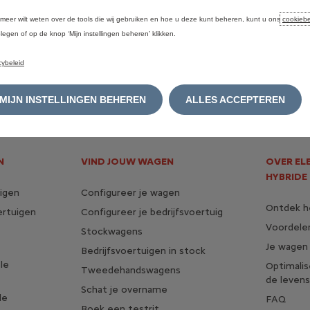
 meer wilt weten over de tools die wij gebruiken en hoe u deze kunt beheren, kunt u ons
cookiebe
legen of op de knop ‘Mijn instellingen beheren’ klikken.
cybeleid
MIJN INSTELLINGEN BEHEREN
ALLES ACCEPTEREN
N
VIND JOUW WAGEN
OVER EL
HYBRIDE
igen
Configureer je wagen
Ontdek he
ertuigen
Configureer je bedrijfsvoertuig
Voordelen
Stockwagens
Je wagen
Bedrijfsvoertuigen in stock
le
Optimali
Tweedehandswagens
de levens
Schat je overname
le
FAQ
Boek een testrit