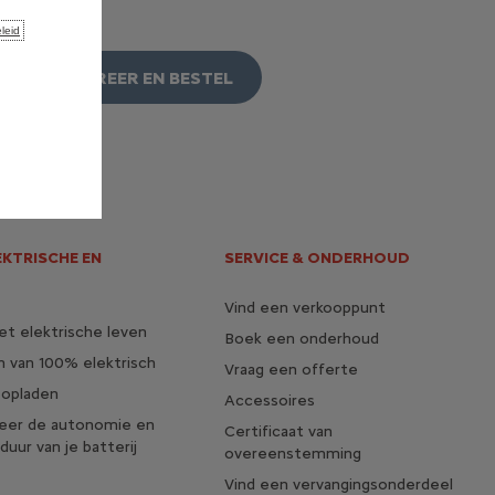
leid
CONFIGUREER EN BESTEL
EKTRISCHE EN
SERVICE & ONDERHOUD
Vind een verkooppunt
t elektrische leven
Boek een onderhoud
 van 100% elektrisch
Vraag een offerte
 opladen
Accessoires
seer de autonomie en
Certificaat van
duur van je batterij
overeenstemming
Vind een vervangingsonderdeel