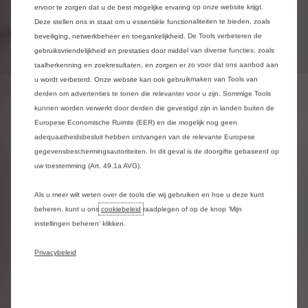
ervoor te zorgen dat u de best mogelijke ervaring op onze website krijgt.
Deze stellen ons in staat om u essentiële functionaliteiten te bieden, zoals
beveiliging, netwerkbeheer en toegankelijkheid. De Tools verbeteren de
gebruiksvriendelijkheid en prestaties door middel van diverse functies, zoals
taalherkenning en zoekresultaten, en zorgen er zo voor dat ons aanbod aan
u wordt verbeterd. Onze website kan ook gebruikmaken van Tools van
derden om advertenties te tonen die relevanter voor u zijn. Sommige Tools
HET FORFAIT
kunnen worden verwerkt door derden die gevestigd zijn in landen buiten de
Europese Economische Ruimte (EER) en die mogelijk nog geen
RUITENWISSERS
adequaatheidsbesluit hebben ontvangen van de relevante Europese
gegevensbeschermingsautoriteiten. In dit geval is de doorgifte gebaseerd op
uw toestemming (Art. 49.1a AVG).
FORFAIT
ONS ADVIES
MEER INFORMATI
Volge
Als u meer wilt weten over de tools die wij gebruiken en hoe u deze kunt
Verzeker hun efficiëntie
Risico’s bij slijtage
beheren, kunt u ons
cookiebeleid
raadplegen of op de knop ‘Mijn
Om u te behoeden voor financiële verrassingen zijn
instellingen beheren’ klikken.
alle onderdelen en werkuren inbegrepen in het
• Om ze te doen werken en te voorkomen dat ze
Wanneer de ruitenwissers versleten zijn, kunnen ze
ruitenwisserforfait, met:
beschadigd raken, neemt u de tijd om uw voorruit
krassen op uw voorruit veroorzaken, uw zicht
Privacybeleid
• Set ruitenwisserbladen vooraan
te ontdooien alvorens uw ruitenwisserbladen in te
beperken, vooral 's nachts, bij mist of fijne regen,
• En/of een ruitenwisserblad achteraan
schakelen bij vorst.
en dus uw veiligheid op de weg verminderen.
• De werkuren van de Citroën-experts voor de
• Vervang uw ruitenwissers bij de eerste tekenen
plaatsing.
van slijtage en minstens een keer per jaar.