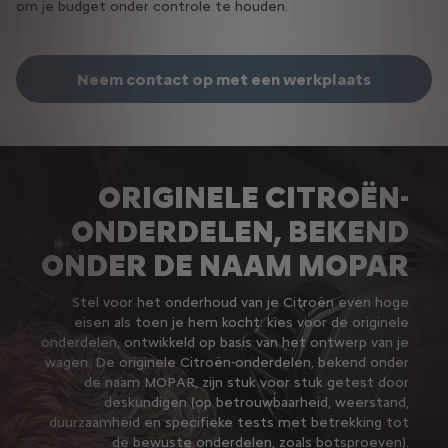
om je budget onder controle te houden.
betrokken onderdelen, zoals crashtests) en zijn vervaardigd
volgens hetzelfde lastenboek als voor de wagens zelf. U kan
met een gerust gemoed rijden!
Deze onderdelen worden verspreid over het hele Citroën-
Neem contact op met een werkplaats
netwerk, overal ter wereld.
ORIGINELE CITROËN-
ONDERDELEN, BEKEND
ONDER DE NAAM MOPAR
Stel voor het onderhoud van je Citroën even hoge
eisen als toen je hem kocht: kies voor de originele
onderdelen, ontwikkeld op basis van het ontwerp van je
wagen. De originele Citroën-onderdelen, bekend onder
de naam MOPAR, zijn stuk voor stuk getest door
deskundigen (op betrouwbaarheid, weerstand,
duurzaamheid en specifieke tests met betrekking tot
de bewuste onderdelen, zoals botsproeven).