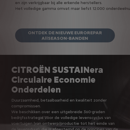
en zijn verkrijgbaar bij alle erkende herstellers.
Het volledige gamma omvat maar liefst 12.000 onderdeel
ONTDEK DE NIEUWE EUROREPAR
AllSEASON-BANDEN
CITROËN SUSTAINera
Circulaire Economie
Onderdelen
Duurzaamheid, betaalbaarheid en kwaliteit zonder
compromissen.
We beschikken over een uitgebreide 360-graden
bedrijfsstrategie voor de volledige levenscyclus van
voertuigen (van ontwerp/productie tot het einde van
de levensduur), die is afgestemd op de principes van de