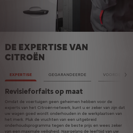
DE EXPERTISE VAN
CITROËN
EXPERTISE
GEGARANDEERDE
VOORDEEL
V
Revisieforfaits op maat
De Citroën origine-forfaits
De Citroën-voordeelforfaits
Omdat de voertuigen geen geheimen hebben voor de
De 'Citroën Origine’-forfaits worden uitgewerkt op basis van
Als uw wagen ouder is dan drie jaar, wilt u misschien liever een
experts van het Citroën-netwerk, kunt u er zeker van zijn dat
MOPAR, de originele onderdelen van Citroën. Zo garandeert
goedkopere revisie? De ‘Citroën Avantage’-forfaits werden
uw wagen goed wordt onderhouden in de werkplaatsen van
het merk niet alleen de zekerheid en het comfort bij de
ontwikkeld op basis van EUROREPAR-multimerkonderdelen die
het merk. Pluk de vruchten van een uitgebreid
revisie van uw wagen, maar bepaalt het ook normen op het
de Citroën-ingenieurs hebben geselecteerd en gevalideerd
onderhoudsprogramma tegen de beste prijs en wees zeker
vlak van kwaliteit, betrouwbaarheid en levensduur die
voor wagens vanaf drie jaar. Met deze forfaits kunt u uw
van een maximale veiligheid. Naargelang de leeftijd van uw
vergelijkbaar zijn met de normen voor onderdelen die in de
budget onder controle houden. Merk op dat de Eurorepar-