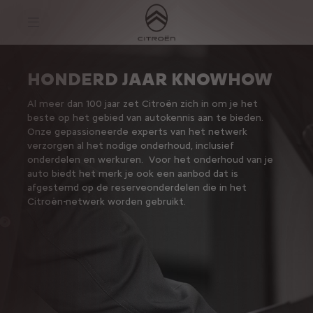
S
k
i
p
t
S
o
k
C
i
HONDERD JAAR KNOWHOW
o
p
n
t
Al meer dan 100 jaar zet Citroën zich in om je het
t
o
e
N
beste op het gebied van autokennis aan te bieden.
n
a
Onze gepassioneerde experts van het netwerk
t
v
verzorgen al het nodige onderhoud, inclusief
t
i
onderdelen en werkuren. Voor het onderhoud van je
e
g
x
a
auto biedt het merk je ook een aanbod dat is
t
t
afgestemd op de reserveonderdelen die in het
i
Citroën-netwerk worden gebruikt.
o
n
t
e
x
t