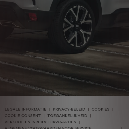
LEGALE INFORMATIE
PRIVACY-BELEID
COOKIES
COOKIE CONSENT
TOEGANKELIJKHEID
VERKOOP EN INRUILVOORWAARDEN
ALGEMENE VOORWAARDEN VOOR SERVICE