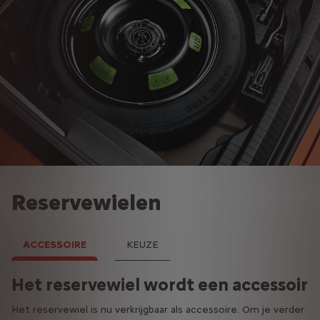
Reservewielen
ACCESSOIRE
KEUZE
Het reservewiel wordt een accessoire
Welke wielen kiezen na een lekke ba
Het reservewiel is nu verkrijgbaar als accessoire. Om je verder
De bandentechnologie innoveert voortdurend en biedt