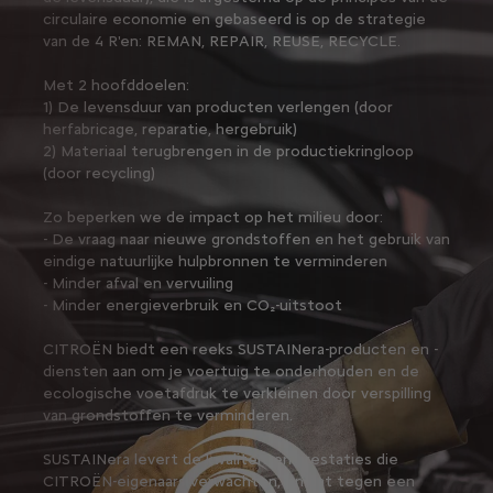
circulaire economie en gebaseerd is op de strategie
van de 4 R'en: REMAN, REPAIR, REUSE, RECYCLE.
Met 2 hoofddoelen:
1) De levensduur van producten verlengen (door
herfabricage, reparatie, hergebruik)
2) Materiaal terugbrengen in de productiekringloop
(door recycling)
Zo beperken we de impact op het milieu door:
- De vraag naar nieuwe grondstoffen en het gebruik van
eindige natuurlijke hulpbronnen te verminderen
- Minder afval en vervuiling
- Minder energieverbruik en CO₂-uitstoot
CITROËN biedt een reeks SUSTAINera-producten en -
diensten aan om je voertuig te onderhouden en de
ecologische voetafdruk te verkleinen door verspilling
van grondstoffen te verminderen.
SUSTAINera levert de kwaliteit en prestaties die
CITROËN-eigenaars verwachten, en dat tegen een