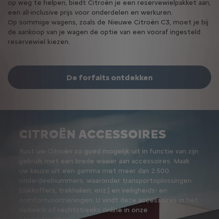
op weg te helpen, biedt Citroën je een reservewielpakket aan,
oplossingen om een einde te maken aan het ongemak van
een all-inclusive prijs voor onderdelen en werkuren.
een lekke band. Tegenwoordig zijn er banden met RUNFLAT-
O
en SEALANT-technologieën die veiligheid en gemak brengen
p sommige wagens, zoals de Nieuwe Citroën C3, moet je bij
de aankoop van je wagen de optie van een vooraf ingesteld
voor bestuurders. Vraag je plaatselijke verdeler om meer
reservewiel kiezen.
informatie.
Contact opnemen met een werkplaats
De forfaits ontdekken
CITROËN ACCESSOIRES
Rust uw Citroën zo goed mogelijk uit in functie van zijn
gebruik met een brede waaier aan accessoires. Maak
uw keuze uit een gamma met meer dan 2.500
onderdeelnummers, waaronder transportoplossingen
(dakkoffers, trekhaken, enz.) en veiligheids- en
comfortvoorzieningen. U vindt deze accessoires in het
netwerk of rechtstreeks online in onze