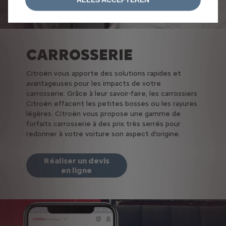
CARROSSERIE
Citroën vous apporte des solutions rapides et
avantageuses pour les impacts de votre
carrosserie. Grâce à leur savoir-faire, les carrossiers
Citroën effacent les petites bosses ou les rayures
légères. Citroën vous propose une gamme de
forfaits carrosserie à des prix très serrés pour
redonner à votre voiture son aspect d’origine.
Réaliser un devis
en ligne