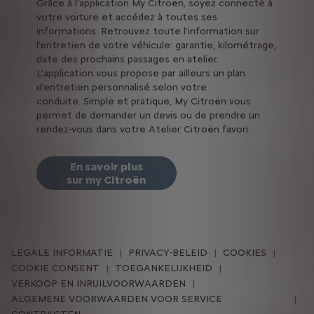
Grâce à l'application My Citroën, soyez connecté à
votre voiture et accédez à toutes ses
informations.
Retrouvez toute l'information sur
l'entretien de votre véhicule: garantie, kilométrage,
date des prochains passages en atelier.
L
'application vous propose par ailleurs un plan
d'entretien personnalisé selon votre
conduite.
Simple et pratique, My Citroën vous
permet de demander un devis ou de prendre un
rendez-vous dans votre Atelier Citroën favori.
En savoir plus
sur
my Citroën
LEGALE INFORMATIE
PRIVACY-BELEID
COOKIES
COOKIE CONSENT
TOEGANKELIJKHEID
VERKOOP EN INRUILVOORWAARDEN
ALGEMENE VOORWAARDEN VOOR SERVICE