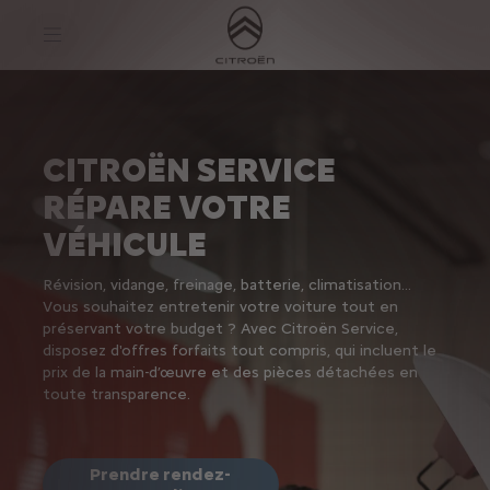
S
k
i
p
t
S
o
k
C
i
o
p
n
t
CITROËN SERVICE
t
o
e
N
RÉPARE VOTRE
n
a
t
v
VÉHICULE
t
i
e
g
x
a
Révision, vidange, freinage, batterie, climatisation…
t
t
i
Vous souhaitez entretenir votre voiture tout en
o
préservant votre budget ? Avec Citroën Service,
n
disposez d'offres forfaits tout compris, qui incluent le
t
prix de la main-d’œuvre et des pièces détachées en
e
x
toute transparence.
t
Prendre rendez-