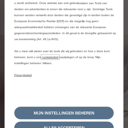
u wordt verbeterd. Onze website kan ook gebruikmaken van Tools van
derden om advertenties te tonen die relevanter voor u zijn. Sommige Tools
kunnen worden verwerkt door derden die gevestigd zijn in landen buiten de
Europese Economische Ruimte (EER) en die mogelijk nog geen
adequaatheidsbesluit hebben ontvangen van de relevante Europese
gegevensbeschermingsautoriteiten. In dit geval is de doorgifte gebaseerd op
uw toestemming (Art. 49.1a AVG).
Als u meer wilt weten over de tools die wij gebruiken en hoe u deze kunt
beheren, kunt u ons
cookiebeleid
raadplegen of op de knop ‘Mijn
instellingen beheren’ klikken.
Privacybeleid
MIJN INSTELLINGEN BEHEREN
ALLES ACCEPTEREN