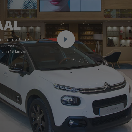
AAL
n de rue Saint-
stad werd
 al in 13 landen