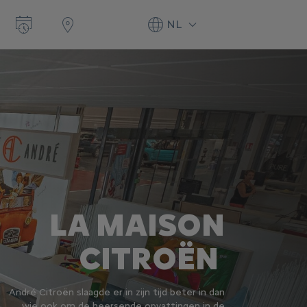
NL
LA MAISON
CITROËN
André Citroën slaagde er in zijn tijd beter in dan
wie ook om de heersende opvattingen in de