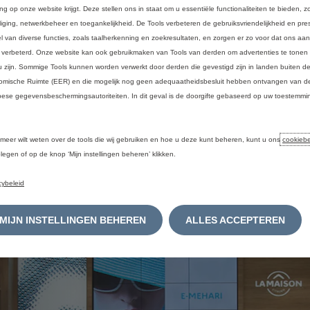
ing op onze website krijgt. Deze stellen ons in staat om u essentiële functionaliteiten te bieden, z
liging, netwerkbeheer en toegankelijkheid. De Tools verbeteren de gebruiksvriendelijkheid en pres
l van diverse functies, zoals taalherkenning en zoekresultaten, en zorgen er zo voor dat ons a
 verbeterd. Onze website kan ook gebruikmaken van Tools van derden om advertenties te tonen 
u zijn. Sommige Tools kunnen worden verwerkt door derden die gevestigd zijn in landen buiten 
mische Ruimte (EER) en die mogelijk nog geen adequaatheidsbesluit hebben ontvangen van de
ese gegevensbeschermingsautoriteiten. In dit geval is de doorgifte gebaseerd op uw toestemmin
.
 meer wilt weten over de tools die wij gebruiken en hoe u deze kunt beheren, kunt u ons
cookiebe
legen of op de knop ‘Mijn instellingen beheren’ klikken.
cybeleid
MIJN INSTELLINGEN BEHEREN
ALLES ACCEPTEREN