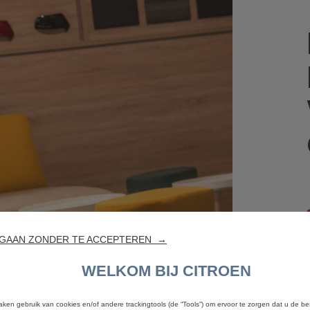
GAAN ZONDER TE ACCEPTEREN →
WELKOM BIJ CITROEN
aken gebruik van cookies en/of andere trackingtools (de “Tools”) om ervoor te zorgen dat u de be