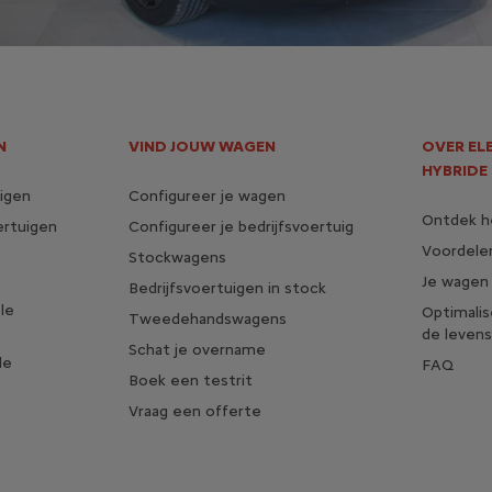
N
VIND JOUW WAGEN
OVER EL
HYBRIDE
igen
Configureer je wagen
Ontdek he
ertuigen
Configureer je bedrijfsvoertuig
Voordelen
Stockwagens
Je wagen
Bedrijfsvoertuigen in stock
le
Optimali
Tweedehandswagens
de levens
Schat je overname
le
FAQ
Boek een testrit
Vraag een offerte