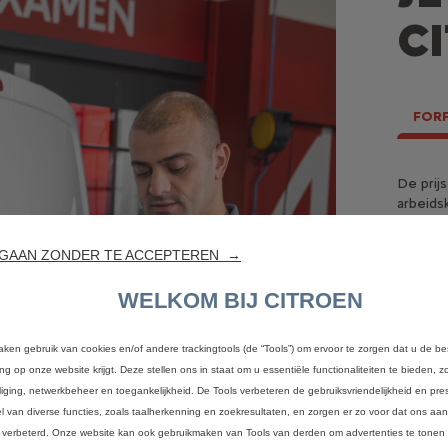
C
FORF
Waar
Wann
De prij
ond
onde
arbeids
komt te
Wees g
De inho
Maak ge
GAAN ZONDER TE ACCEPTEREN →
• Kies
type vo
• de pr
experte
Raadple
• de te
WELKOM BIJ CITROEN
netwerk
volgend
een vei
techni
De onde
• Resp
gebruik
Een tot
aken gebruik van cookies en/of andere trackingtools (de “Tools”) om ervoor te zorgen dat u de be
garanti
Een jaa
• Oliev
ing op onze website krijgt. Deze stellen ons in staat om u essentiële functionaliteiten te bieden, z
• houd 
onderho
kenmerk
liging, netwerkbeheer en toegankelijkheid. De Tools verbeteren de gebruiksvriendelijkheid en pres
pakketa
van je v
aanbevo
l van diverse functies, zoals taalherkenning en zoekresultaten, en zorgen er zo voor dat ons a
Om de p
Bij int
• Vervan
 verbeterd. Onze website kan ook gebruikmaken van Tools van derden om advertenties te tonen 
tijd, is
frequen
• Aanvu