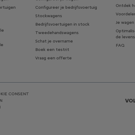
Ontdek he
ertuigen
Configureer je bedrijfsvoertuig
Voordelen
Stockwagens
Je wagen
Bedrijfsvoertuigen in stock
le
Optimali
Tweedehandswagens
de levens
Schat je overname
le
FAQ
Boek een testrit
Vraag een offerte
KIE CONSENT
VO
N
N