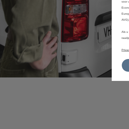
voor 
Econo
Europ
AVG)
Als u
raadp
Priva