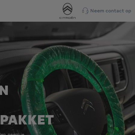
Neem contact op
AN
PAKKET
en, neem je