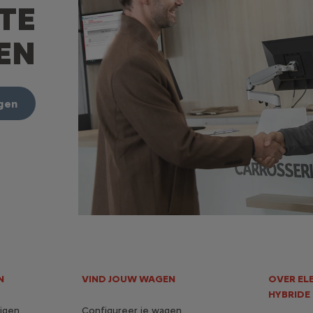
TE
N​
ngen
N
VIND JOUW WAGEN
OVER EL
HYBRIDE
igen
Configureer je wagen