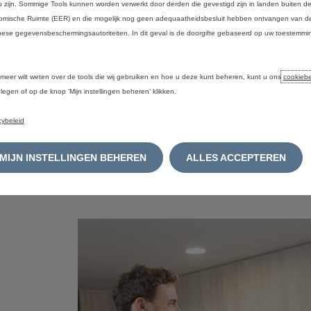
u zijn. Sommige Tools kunnen worden verwerkt door derden die gevestigd zijn in landen buiten 
Slecht 
• Contr
mische Ruimte (EER) en die mogelijk nog geen adequaatheidsbesluit hebben ontvangen van de
prestat
veiligh
ese gegevensbeschermingsautoriteiten. In dit geval is de doorgifte gebaseerd op uw toestemmin
Een een
• Lezen
Vi
.
bespare
• Onder
Citroën
+ 15 co
 meer wilt weten over de tools die wij gebruiken en hoe u deze kunt beheren, kunt u ons
cookiebe
legen of op de knop ‘Mijn instellingen beheren’ klikken.
cybeleid
MIJN INSTELLINGEN BEHEREN
ALLES ACCEPTEREN