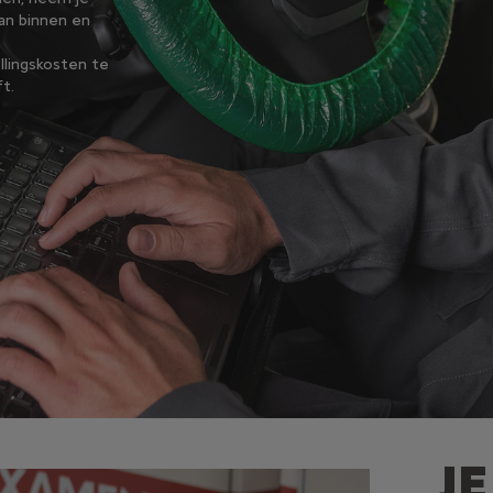
an binnen en
llingskosten te
ft.
J