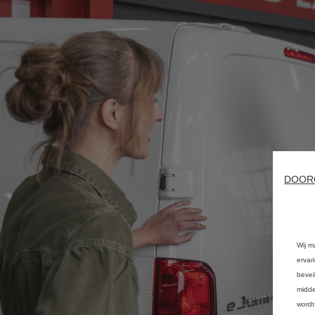
DOOR
Wij m
ervar
bevei
midde
wordt