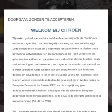
DOORGAAN ZONDER TE ACCEPTEREN →
WELKOM BIJ CITROEN
Wij maken gebruik van cookies en/of andere trackingtools (de “Tools”) om
ervoor te zorgen dat u de best mogelijke ervaring op onze website krijgt.
Deze stellen ons in staat om u essentiële functionaliteiten te bieden, zoals
beveiliging, netwerkbeheer en toegankelijkheid. De Tools verbeteren de
gebruiksvriendelijkheid en prestaties door middel van diverse functies, zoals
taalherkenning en zoekresultaten, en zorgen er zo voor dat ons aanbod aan
u wordt verbeterd. Onze website kan ook gebruikmaken van Tools van
derden om advertenties te tonen die relevanter voor u zijn. Sommige Tools
kunnen worden verwerkt door derden die gevestigd zijn in landen buiten de
Europese Economische Ruimte (EER) en die mogelijk nog geen
adequaatheidsbesluit hebben ontvangen van de relevante Europese
gegevensbeschermingsautoriteiten. In dit geval is de doorgifte gebaseerd op
uw toestemming (Art. 49.1a AVG).
Als u meer wilt weten over de tools die wij gebruiken en hoe u deze kunt