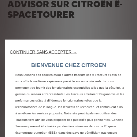
ADVISOR SUR CITROËN Ë-
SPACETOURER
CONTINUER SANS ACCEPTER →
AVIS CLIENTS
BIENVENUE CHEZ CITROEN
Nous utilisons des cookies et/ou d’autres traceurs (les « Traceurs ») afin de
Trier par
vous offrir la meilleure expérience possible sur notre site web. Ils nous
permettent de fournir des fonctionnalités essentielles telles que la sécurité, la
gestion du réseau et l’accessibilité.Les Traceurs améliorent l’ergonomie et les
performances grâce à différentes fonctionnalités telles que la
reconnaissance de la langue, les résultats de recherche, et contribuent ainsi
à améliorer les services proposés. Notre site peut également utiliser des
Voir les cgu advisor
Traceurs tiers afin de vous proposer des publicités plus pertinentes. Certains
Traceurs peuvent être traités par des tiers situés en dehors de l’Espace
NOS
SUR LES
économique européen (EEE), dans des pays ne bénéficiant pas encore