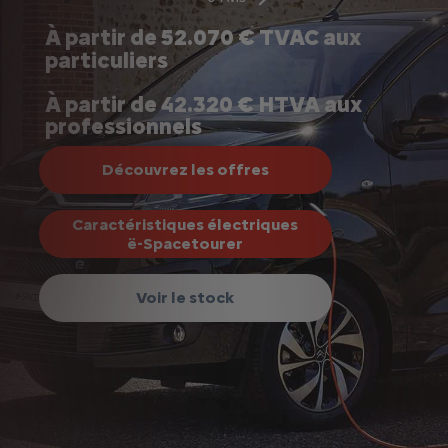
Noté
À partir de 52.070 € TVAC aux
0/5
particuliers
sur
0
À partir de 42.320 € HTVA aux
avis
professionnels
Découvrez les offres
Caractéristiques électriques
ë-Spacetourer
Voir le stock