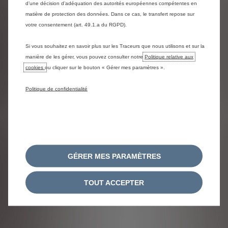
CLIENTS EN
RÉSEAUX
d’une décision d’adéquation des autorités européennes compétentes en
matière de protection des données. Dans ce cas, le transfert repose sur
VIDÉO
SOCIAUX
votre consentement (art. 49.1.a du RGPD).
Si vous souhaitez en savoir plus sur les Traceurs que nous utilisons et sur la
manière de les gérer, vous pouvez consulter notre
Politique relative aux
cookies
ou cliquer sur le bouton « Gérer mes paramètres ».
Politique de confidentialité
Voir ë-
Voir les
Spacetourer sur
témoignages
les réseaux
clients en vidéo
sociaux
GÉRER MES PARAMÈTRES
TOUT ACCEPTER