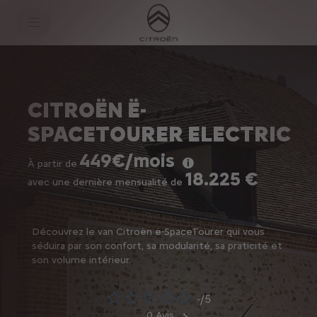
S
k
i
p
t
S
o
k
C
i
o
p
n
t
CITROËN Ë-
t
o
e
N
SPACETOURER ELECTRIC
n
a
t
v
T
i
449€/mois
e
g
À partir de
18.225 €
x
a
avec une dernière mensualité de
t
t
i
o
n
t
Découvrez le van Citroën ë-SpaceTourer qui vous
e
séduira par son confort, sa modularité, sa praticité et
x
son volume intérieur.
t
-/5
0 Avis