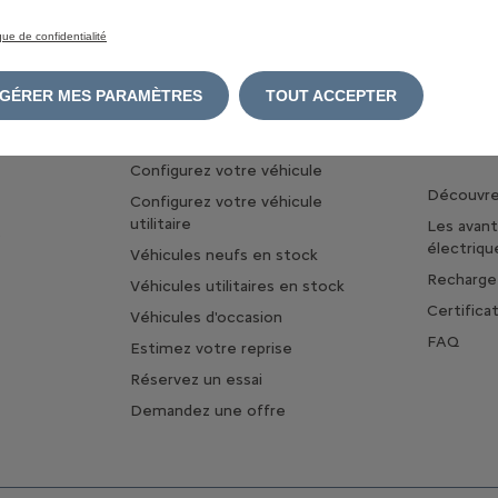
ique de confidentialité
GÉRER MES PARAMÈTRES
TOUT ACCEPTER
TROUVER MA VOITURE
A PROPO
ET DE L'
Configurez votre véhicule
Découvrez
Configurez votre véhicule
utilitaire
Les avan
s
électriqu
Véhicules neufs en stock
Rechargez
Véhicules utilitaires en stock
Certifica
Véhicules d'occasion
FAQ
Estimez votre reprise
Réservez un essai
Demandez une offre