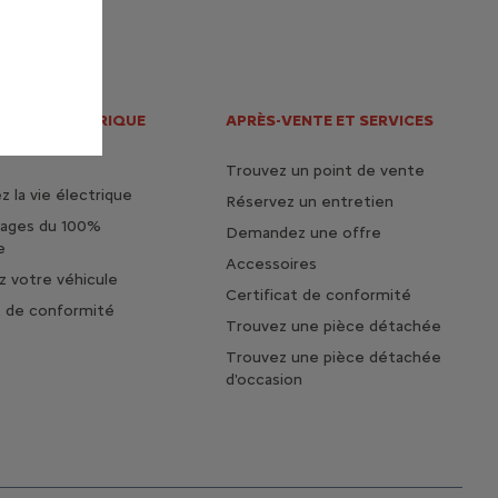
S DE L'ELECTRIQUE
APRÈS-VENTE ET SERVICES
HYBRIDE
Trouvez un point de vente
 la vie électrique
Réservez un entretien
tages du 100%
Demandez une offre
e
Accessoires
 votre véhicule
Certificat de conformité
t de conformité
Trouvez une pièce détachée
Trouvez une pièce détachée
d'occasion