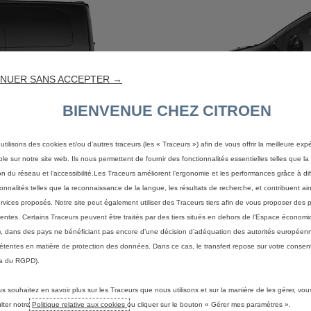
NUER SANS ACCEPTER →
BIENVENUE CHEZ CITROEN
utilisons des cookies et/ou d’autres traceurs (les « Traceurs ») afin de vous offrir la meilleure exp
ble sur notre site web. Ils nous permettent de fournir des fonctionnalités essentielles telles que la 
on du réseau et l’accessibilité.Les Traceurs améliorent l’ergonomie et les performances grâce à di
ionnalités telles que la reconnaissance de la langue, les résultats de recherche, et contribuent ain
ervices proposés. Notre site peut également utiliser des Traceurs tiers afin de vous proposer des p
ETOURER
SPACETO
nentes. Certains Traceurs peuvent être traités par des tiers situés en dehors de l’Espace écono
, dans des pays ne bénéficiant pas encore d’une décision d’adéquation des autorités européen
tentes en matière de protection des données. Dans ce cas, le transfert repose sur votre consent
a du RGPD).
Z
us souhaitez en savoir plus sur les Traceurs que nous utilisons et sur la manière de les gérer, vo
lter notre
Politique relative aux cookies
ou cliquer sur le bouton « Gérer mes paramètres ».