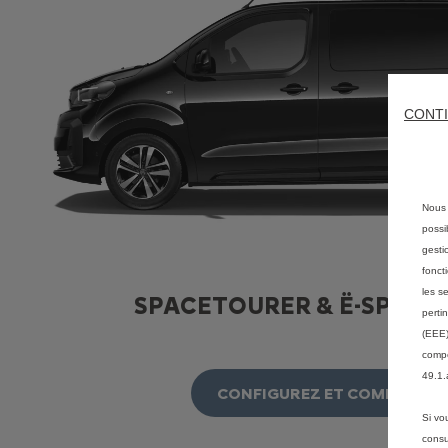
CONTI
Nous 
possi
gesti
fonct
les s
SPACETOURER & Ë-SPAC
perti
(EEE)
compé
49.1.
CONFIGUREZ ET COMMANDE
Si vo
consu