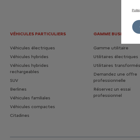
Polit
VÉHICULES PARTICULIERS
GAMME BUSINESS
Véhicules électriques
Gamme utilitaire
Véhicules hybrides
Utilitaires électriques
Véhicules hybrides
Utilitaires transformé
rechargeables
Demandez une offre
SUV
professionnelle
Berlines
Réservez un essai
professionnel
Véhicules familiales
Véhicules compactes
Citadines