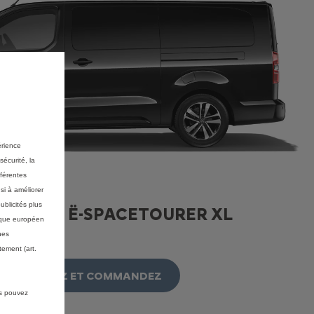
érience
sécurité, la
fférentes
si à améliorer
ublicités plus
URER & Ë-SPACETOURER XL
mique européen
nes
ement (art.
CONFIGUREZ ET COMMANDEZ
us pouvez