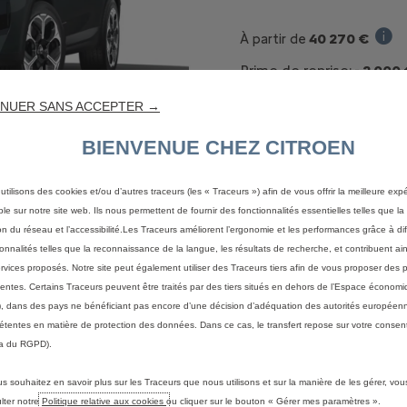
40 270 €
À partir de
Prix 
Prime de reprise:
- 2 000
Prix de vente TVAC, tou
NUER SANS ACCEPTER →
déduites :
38 270 € TVA
BIENVENUE CHEZ CITROEN
utilisons des cookies et/ou d’autres traceurs (les « Traceurs ») afin de vous offrir la meilleure exp
ble sur notre site web. Ils nous permettent de fournir des fonctionnalités essentielles telles que la 
on du réseau et l’accessibilité.Les Traceurs améliorent l’ergonomie et les performances grâce à di
ionnalités telles que la reconnaissance de la langue, les résultats de recherche, et contribuent ain
ervices proposés. Notre site peut également utiliser des Traceurs tiers afin de vous proposer des p
nentes. Certains Traceurs peuvent être traités par des tiers situés en dehors de l’Espace écono
ET EMISSIONS DE CO2
, dans des pays ne bénéficiant pas encore d’une décision d’adéquation des autorités européen
tentes en matière de protection des données. Dans ce cas, le transfert repose sur votre consent
a du RGPD).
nergie en cycle mixte selon la norme WLTP :
us souhaitez en savoir plus sur les Traceurs que nous utilisons et sur la manière de les gérer, vo
km
lter notre
Politique relative aux cookies
ou cliquer sur le bouton « Gérer mes paramètres ».