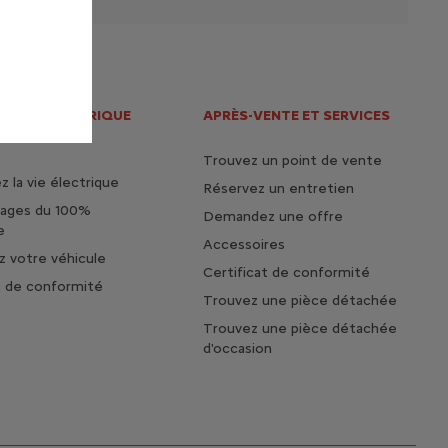
S DE L'ELECTRIQUE
APRÈS-VENTE ET SERVICES
HYBRIDE
Trouvez un point de vente
 la vie électrique
Réservez un entretien
tages du 100%
Demandez une offre
e
Accessoires
 votre véhicule
Certificat de conformité
t de conformité
Trouvez une pièce détachée
Trouvez une pièce détachée
d'occasion