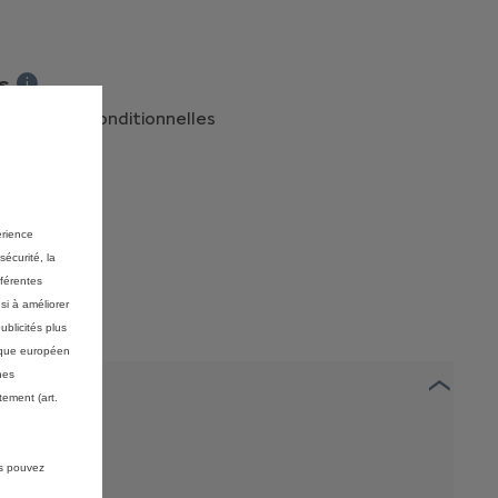
de vente TVAC pour l'achat d'une New ë-C5 Aircross Electric 210 ch
 €
Le bonus de reprise est une prime conditionnelle et valable entre
tes primes conditionnelles
C
Prix TVAC toutes remises conditionnelles déduites est le prix de
érience
sécurité, la
fférentes
si à améliorer
ublicités plus
mique européen
nes
ement (art.
us pouvez