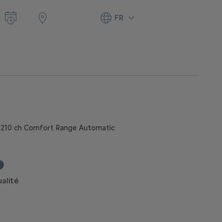
FR
c 210 ch Comfort Range Automatic
emple illustratif du produit StretchFin Plus pour une New ë-C5 Air
alité