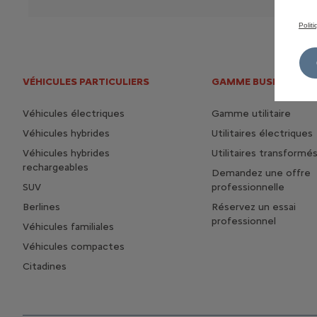
Polit
VÉHICULES PARTICULIERS
GAMME BUSINESS
Véhicules électriques
Gamme utilitaire
Véhicules hybrides
Utilitaires électriques
Véhicules hybrides
Utilitaires transformé
rechargeables
Demandez une offre
SUV
professionnelle
Berlines
Réservez un essai
professionnel
Véhicules familiales
Véhicules compactes
Citadines