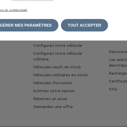
ique de confidentialité
GÉRER MES PARAMÈTRES
TOUT ACCEPTER
TROUVER MA VOITURE
A PROPO
ET DE L'
Configurez votre véhicule
Découvrez
Configurez votre véhicule
utilitaire
Les avan
s
électriqu
Véhicules neufs en stock
Rechargez
Véhicules utilitaires en stock
Certifica
Véhicules d'occasion
FAQ
Estimez votre reprise
Réservez un essai
Demandez une offre