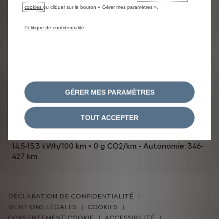
cookies
ou cliquer sur le bouton « Gérer mes paramètres ».
Politique de confidentialité
CONSOMMATION DE
CARBURANT ET EMISSIONS
DE CO2
GÉRER MES PARAMÈTRES
TOUT ACCEPTER
Emissions de C02, consommations de carburant ou
d’énergie en cycle mixte selon la norme WLTP :
14,5-15,3 kWh/100 km • 0 g CO2/km - Autonomie: 346-
427 km
DÉCLARATION DE CONFIDENTIALITÉ
MENTIONS LÉGALES
COOKIES
CONSENTEMENT COOKIE
ACCESSIBILITÉ