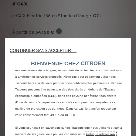
ë-C4 X
ë-C4 X Electric 136 ch Standard Range YOU
34 150 €
À partir de
Nous utilisons des cookies et/ou d’autres traceurs (les « Traceurs ») afin de
Prix de vente TVAC pour l'achat d'une ë-
vous offrir la meilleure expérience possible sur notre site web. Ils nous
- 3 000 €
Prime de reprise:
CONTINUER SANS ACCEPTER →
permettent de fournir des fonctionnalités essentielles telles que la sécurité, la
Le bonus de reprise est une prime
Prix de vente TVAC, toutes primes
gestion du réseau et l’accessibilité.Les Traceurs améliorent l’ergonomie et les
BIENVENUE CHEZ CITROEN
performances grâce à différentes fonctionnalités telles que la
conditionnelles déduites :
31 150 € TVAC
reconnaissance de la langue, les résultats de recherche, et contribuent ainsi
Prix TVAC toute
à améliorer les services proposés. Notre site peut également utiliser des
ou:
Traceurs tiers afin de vous proposer des publicités plus pertinentes. Certains
Traceurs peuvent être traités par des tiers situés en dehors de l’Espace
économique européen (EEE), dans des pays ne bénéficiant pas encore
À partir de
269 €/ mois
d’une décision d’adéquation des autorités européennes compétentes en
Exemple illustratif du produit Str
avec une dernière mensualité
matière de protection des données. Dans ce cas, le transfert repose sur
votre consentement (art. 49.1.a du RGPD).
de
11,953 € TVAC
Si vous souhaitez en savoir plus sur les Traceurs que nous utilisons et sur la
manière de les gérer, vous pouvez consulter notre
Politique relative aux