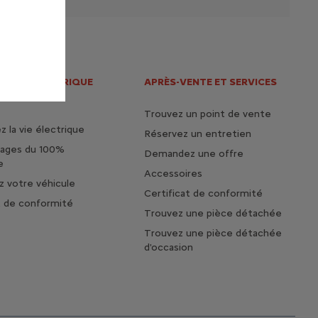
S DE L'ELECTRIQUE
APRÈS-VENTE ET SERVICES
HYBRIDE
Trouvez un point de vente
 la vie électrique
Réservez un entretien
tages du 100%
Demandez une offre
e
Accessoires
 votre véhicule
Certificat de conformité
t de conformité
Trouvez une pièce détachée
Trouvez une pièce détachée
d'occasion