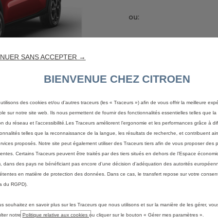
ou:
À partir de
169 €/ mois
E
avec une dernière mensu
NUER SANS ACCEPTER →
de
6,927 € TVAC
BIENVENUE CHEZ CITROEN
utilisons des cookies et/ou d’autres traceurs (les « Traceurs ») afin de vous offrir la meilleure exp
ble sur notre site web. Ils nous permettent de fournir des fonctionnalités essentielles telles que la 
on du réseau et l’accessibilité.Les Traceurs améliorent l’ergonomie et les performances grâce à di
ionnalités telles que la reconnaissance de la langue, les résultats de recherche, et contribuent ain
ervices proposés. Notre site peut également utiliser des Traceurs tiers afin de vous proposer des p
nentes. Certains Traceurs peuvent être traités par des tiers situés en dehors de l’Espace écono
ET EMISSIONS DE CO2
, dans des pays ne bénéficiant pas encore d’une décision d’adéquation des autorités européen
tentes en matière de protection des données. Dans ce cas, le transfert repose sur votre consent
a du RGPD).
nergie en cycle mixte selon la norme WLTP :
us souhaitez en savoir plus sur les Traceurs que nous utilisons et sur la manière de les gérer, vo
25 km
lter notre
Politique relative aux cookies
ou cliquer sur le bouton « Gérer mes paramètres ».