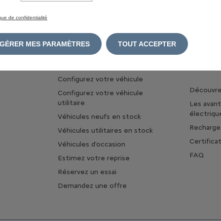
ique de confidentialité
GÉRER MES PARAMÈTRES
TOUT ACCEPTER
TROUVER MA VOITURE
A PROPO
ET DE L'
Configurez votre véhicule
Découvrez
Configurez votre véhicule
utilitaire
Les avan
s
électriqu
Véhicules neufs en stock
Rechargez
Véhicules utilitaires en stock
Certifica
Véhicules d'occasion
FAQ
Estimez votre reprise
Réservez un essai
Demandez une offre