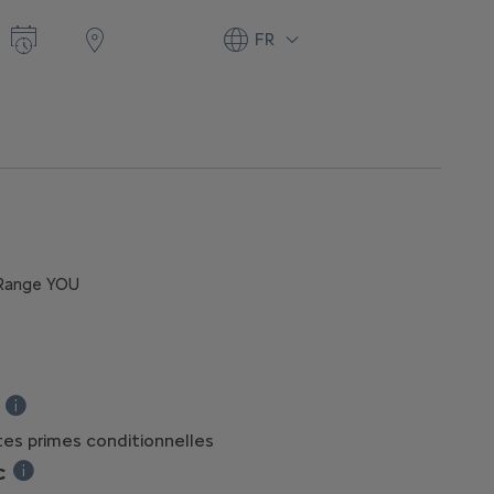
FR
n Range YOU
e vente TVAC pour l'achat d'une ë-C3 Electric 113 ch Urban Range YO
Le bonus de reprise est une prime conditionnelle et valable entre l
tes primes conditionnelles
C