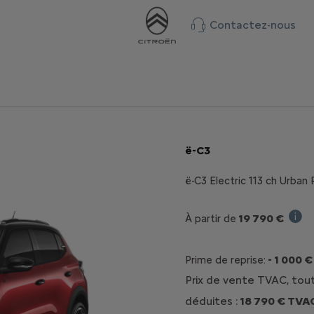
Contactez-nous
ë-C3
ë-C3 Electric 113 ch Urba
19 790 €
À partir de
Prix d
- 1 000 €
Prime de reprise:
Prix de vente TVAC, tou
déduites :
18 790 € TVA