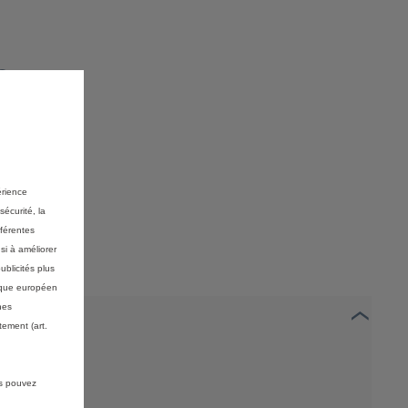
Prix TVAC toutes remises conditionnelles déduites est le prix de 
xemple illustratif du produit StretchFin Plus pour une ë-C3 Electri
alité
érience
sécurité, la
fférentes
si à améliorer
ublicités plus
mique européen
nes
ement (art.
us pouvez