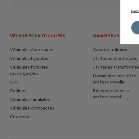
Polit
VÉHICULES PARTICULIERS
GAMME BUSINESS
Véhicules électriques
Gamme utilitaire
Véhicules hybrides
Utilitaires électriques
Véhicules hybrides
Utilitaires transformé
rechargeables
Demandez une offre
SUV
professionnelle
Berlines
Réservez un essai
professionnel
Véhicules familiales
Véhicules compactes
Citadines