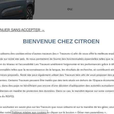
ou:
À partir de
279 €/ mois
E
avec une dernière mensu
NUER SANS ACCEPTER →
de
11,433 € TVAC
BIENVENUE CHEZ CITROEN
utilisons des cookies et/ou d’autres traceurs (les « Traceurs ») afin de vous offrir la meilleure exp
ble sur notre site web. Ils nous permettent de fournir des fonctionnalités essentielles telles que la 
on du réseau et l’accessibilité.Les Traceurs améliorent l’ergonomie et les performances grâce à di
ionnalités telles que la reconnaissance de la langue, les résultats de recherche, et contribuent ain
ervices proposés. Notre site peut également utiliser des Traceurs tiers afin de vous proposer des p
nentes. Certains Traceurs peuvent être traités par des tiers situés en dehors de l’Espace écono
ET EMISSIONS DE CO2
, dans des pays ne bénéficiant pas encore d’une décision d’adéquation des autorités européen
tentes en matière de protection des données. Dans ce cas, le transfert repose sur votre consent
a du RGPD).
nergie en cycle mixte selon la norme WLTP :
us souhaitez en savoir plus sur les Traceurs que nous utilisons et sur la manière de les gérer, vo
m
lter notre
Politique relative aux cookies
ou cliquer sur le bouton « Gérer mes paramètres ».