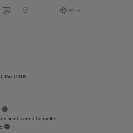
FR
h (136ch) PLUS
de vente TVAC pour l'achat d'une e-Berlingo Taille M 50 kW/h (136ch)
Le bonus de reprise est une prime conditionnelle et valable entre 
tes primes conditionnelles
C