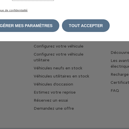
ique de confidentialité
GÉRER MES PARAMÈTRES
TOUT ACCEPTER
TROUVER MA VOITURE
A PROPO
ET DE L'
Configurez votre véhicule
Découvrez
Configurez votre véhicule
utilitaire
Les avan
s
électriqu
Véhicules neufs en stock
Rechargez
Véhicules utilitaires en stock
Certifica
Véhicules d'occasion
FAQ
Estimez votre reprise
Réservez un essai
Demandez une offre