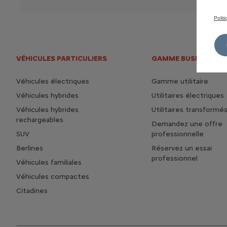
Polit
VÉHICULES PARTICULIERS
GAMME BUSINESS
Véhicules électriques
Gamme utilitaire
Véhicules hybrides
Utilitaires électriques
Véhicules hybrides
Utilitaires transformé
rechargeables
Demandez une offre
SUV
professionnelle
Berlines
Réservez un essai
professionnel
Véhicules familiales
Véhicules compactes
Citadines