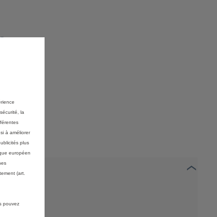
Prix TVAC toutes remises conditionnelles déduites est le prix de 
xemple illustratif du produit StretchFin Plus pour une e-Berlingo t
alité
érience
sécurité, la
fférentes
si à améliorer
ublicités plus
mique européen
nes
ement (art.
us pouvez