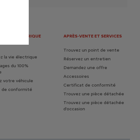
S DE L'ELECTRIQUE
APRÈS-VENTE ET SERVICES
HYBRIDE
Trouvez un point de vente
 la vie électrique
Réservez un entretien
tages du 100%
Demandez une offre
e
Accessoires
 votre véhicule
Certificat de conformité
t de conformité
Trouvez une pièce détachée
Trouvez une pièce détachée
d'occasion