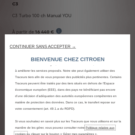
C3
C3 Turbo 100 ch Manual YOU
16 440 €
À partir de
Nous utilisons des cookies et/ou d’autres traceurs (les « Traceurs ») afin de
Prix de vente TVAC pour l'achat d'une C
vous offrir la meilleure expérience possible sur notre site web. Ils nous
permettent de fournir des fonctionnalités essentielles telles que la sécurité, la
CONTINUER SANS ACCEPTER →
- 500 €
Prime de reprise:
gestion du réseau et l’accessibilité.Les Traceurs améliorent l’ergonomie et les
Le bonus de reprise est une prime c
Prix de vente TVAC, toutes primes
performances grâce à différentes fonctionnalités telles que la
BIENVENUE CHEZ CITROEN
reconnaissance de la langue, les résultats de recherche, et contribuent ainsi
conditionnelles déduites :
15 940 € TVAC
à améliorer les services proposés. Notre site peut également utiliser des
Prix TVAC tout
Traceurs tiers afin de vous proposer des publicités plus pertinentes. Certains
ou:
Traceurs peuvent être traités par des tiers situés en dehors de l’Espace
économique européen (EEE), dans des pays ne bénéficiant pas encore
d’une décision d’adéquation des autorités européennes compétentes en
À partir de
149 €/ mois
matière de protection des données. Dans ce cas, le transfert repose sur
Exemple illustratif du produit Stre
avec une dernière mensualité
votre consentement (art. 49.1.a du RGPD).
de
5,754 € TVAC
Si vous souhaitez en savoir plus sur les Traceurs que nous utilisons et sur la
manière de les gérer, vous pouvez consulter notre
Politique relative aux
cookies
ou cliquer sur le bouton « Gérer mes paramètres ».