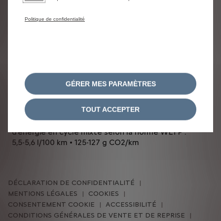
Politique de confidentialité
CONSOMMATION DE CARBURANT ET
GÉRER MES PARAMÈTRES
EMISSIONS DE CO2
TOUT ACCEPTER
Emissions de C02, consommations de carburant ou
d’énergie en cycle mixte selon la norme WLTP :
5,5-5,6 l/100 km • 125-127 g CO2/km
DÉCLARATION DE CONFIDENTIALITÉ
MENTIONS LÉGALES
COOKIES
CONSENTEMENT COOKIE
ACCESSIBILITÉ
CONDITIONS GÉNÉRALES DE VENTE ET DE REPRISE