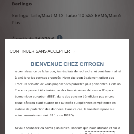
Berlingo
Berlingo Taille/Maat M 1.2 Turbo 110 S&S BVM6/Man.6
Plus
26 070 €
À partir de
Nous utilisons des cookies et/ou d’autres traceurs (les « Traceurs ») afin de
Prix de vente TVAC pour l'achat d'une B
vous offrir la meilleure expérience possible sur notre site web. Ils nous
CONTINUER SANS ACCEPTER →
permettent de fournir des fonctionnalités essentielles telles que la sécurité, la
- 2 000 €
Prime de reprise:
gestion du réseau et l’accessibilité.Les Traceurs améliorent l’ergonomie et les
BIENVENUE CHEZ CITROEN
Le bonus de reprise est une prime
Prix de vente TVAC, toutes primes
performances grâce à différentes fonctionnalités telles que la
reconnaissance de la langue, les résultats de recherche, et contribuent ainsi
conditionnelles déduites :
24 070 € TVAC
à améliorer les services proposés. Notre site peut également utiliser des
Prix TVAC tout
Traceurs tiers afin de vous proposer des publicités plus pertinentes. Certains
ou:
Traceurs peuvent être traités par des tiers situés en dehors de l’Espace
économique européen (EEE), dans des pays ne bénéficiant pas encore
d’une décision d’adéquation des autorités européennes compétentes en
À partir de
219 €/ mois
matière de protection des données. Dans ce cas, le transfert repose sur
Exemple illustratif du produit Stre
avec une dernière mensualité
votre consentement (art. 49.1.a du RGPD).
de
9,123 € TVAC
Si vous souhaitez en savoir plus sur les Traceurs que nous utilisons et sur la