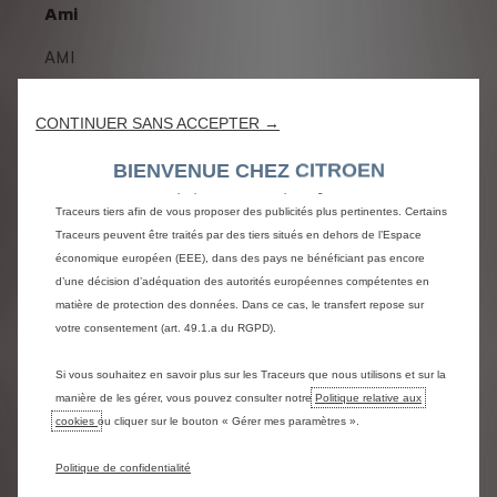
Ami
Nous utilisons des cookies et/ou d’autres traceurs (les « Traceurs ») afin de
AMI
vous offrir la meilleure expérience possible sur notre site web. Ils nous
permettent de fournir des fonctionnalités essentielles telles que la sécurité, la
7 990 €
À partir de
gestion du réseau et l’accessibilité.Les Traceurs améliorent l’ergonomie et les
CONTINUER SANS ACCEPTER →
performances grâce à différentes fonctionnalités telles que la
Prix de vente TVAC pour l'achat d'une Am
reconnaissance de la langue, les résultats de recherche, et contribuent ainsi
BIENVENUE CHEZ CITROEN
ou:
à améliorer les services proposés. Notre site peut également utiliser des
Traceurs tiers afin de vous proposer des publicités plus pertinentes. Certains
99 €/ mois
À partir de
Traceurs peuvent être traités par des tiers situés en dehors de l’Espace
économique européen (EEE), dans des pays ne bénéficiant pas encore
Offre Leas'N'Go sur base de 24 mois e
avec une dernière mensualité
d’une décision d’adéquation des autorités européennes compétentes en
de
3 595,50 € TVAC
matière de protection des données. Dans ce cas, le transfert repose sur
votre consentement (art. 49.1.a du RGPD).
Si vous souhaitez en savoir plus sur les Traceurs que nous utilisons et sur la
manière de les gérer, vous pouvez consulter notre
Politique relative aux
cookies
ou cliquer sur le bouton « Gérer mes paramètres ».
Politique de confidentialité