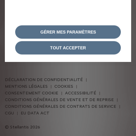
CONSOMMATION DE
CARBURANT ET EMISSIONS
DE CO2
GÉRER MES PARAMÈTRES
Emissions de C02, consommations de carburant ou
TOUT ACCEPTER
d’énergie en cycle mixte selon la norme WLTP :
7,2 kWh/100 km • 0 g CO2/km - Autonomie: 75 km
DÉCLARATION DE CONFIDENTIALITÉ
MENTIONS LÉGALES
COOKIES
CONSENTEMENT COOKIE
ACCESSIBILITÉ
CONDITIONS GÉNÉRALES DE VENTE ET DE REPRISE
CONDITIONS GÉNÉRALES DE CONTRATS DE SERVICE
CGU
EU DATA ACT
Stellantis 2026