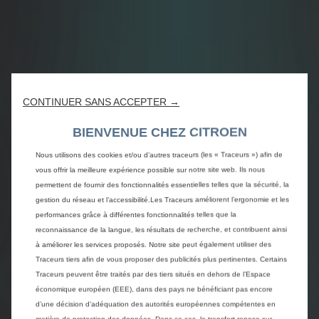
CONTINUER SANS ACCEPTER →
BIENVENUE CHEZ CITROEN
Nous utilisons des cookies et/ou d’autres traceurs (les « Traceurs ») afin de
vous offrir la meilleure expérience possible sur notre site web. Ils nous
permettent de fournir des fonctionnalités essentielles telles que la sécurité, la
gestion du réseau et l’accessibilité.Les Traceurs améliorent l’ergonomie et les
performances grâce à différentes fonctionnalités telles que la
reconnaissance de la langue, les résultats de recherche, et contribuent ainsi
à améliorer les services proposés. Notre site peut également utiliser des
Traceurs tiers afin de vous proposer des publicités plus pertinentes. Certains
Traceurs peuvent être traités par des tiers situés en dehors de l’Espace
économique européen (EEE), dans des pays ne bénéficiant pas encore
d’une décision d’adéquation des autorités européennes compétentes en