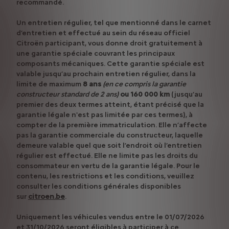
recommandé.
Un entretien régulier, tel que mentionné dans le carnet
d’entretien et effectué au sein du réseau officiel
Citroën participant, vous donne droit gratuitement à
une garantie spéciale couvrant les principaux
composants mécaniques. Cette garantie spéciale est
valable jusqu’au prochain entretien régulier, dans la
limite de maximum
8 ans
(en ce compris la garantie
constructeur standard de 2 ans)
ou 160 000 km
(jusqu’au
premier des deux termes atteint, étant précisé que la
garantie légale n'est pas limitée par ces termes), à
compter de la première immatriculation. Elle n’affecte
pas la garantie commerciale du constructeur, laquelle
demeure valable quel que soit l’endroit où l’entretien
régulier est effectué. Elle ne limite pas les droits du
consommateur en vertu de la garantie légale. Pour le
contenu, les restrictions et les conditions, veuillez
consulter les conditions générales disponibles
sur
citroen.be
.
Uniquement les véhicules vendus entre le 01/07/2026
et 31/10/2026 seront éligibles à participer à ce