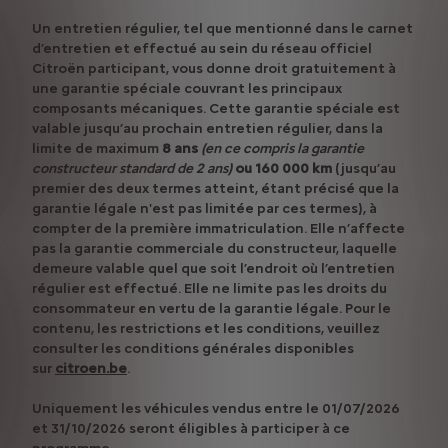
Un entretien régulier, tel que mentionné dans le carnet
d’entretien et effectué au sein du réseau officiel
Citroën participant, vous donne droit gratuitement à
une garantie spéciale couvrant les principaux
composants mécaniques. Cette garantie spéciale est
valable jusqu’au prochain entretien régulier, dans la
limite de maximum
8 ans
(en ce compris la garantie
constructeur standard de 2 ans)
ou 160 000 km
(jusqu’au
premier des deux termes atteint, étant précisé que la
garantie légale n'est pas limitée par ces termes), à
compter de la première immatriculation. Elle n’affecte
pas la garantie commerciale du constructeur, laquelle
demeure valable quel que soit l’endroit où l’entretien
régulier est effectué. Elle ne limite pas les droits du
consommateur en vertu de la garantie légale. Pour le
contenu, les restrictions et les conditions, veuillez
consulter les conditions générales disponibles
sur
citroen.be
.
Uniquement les véhicules vendus entre le 01/07/2026
et 31/10/2026 seront éligibles à participer à ce