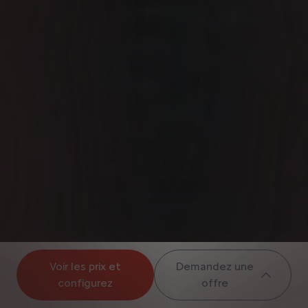
Voir les prix et
Demandez une
configurez
offre